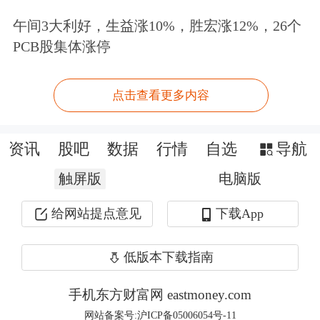
时任董事长兼总经理高裕弟、时任副总
午间3大利好，生益涨10%，胜宏涨12%，26个
经理穆欣炬、时任财务总监兼董事会秘
PCB股集体涨停
书张小波、时任监事会主席吴磊等四名
点击查看更多内容
责任人员合计罚款3300万元，并分别采
取4年至8年不等的证券市场禁入措施。
资讯
股吧
数据
行情
自选
导航
触屏版
电脑版
给网站提点意见
下载App
低版本下载指南
手机东方财富网 eastmoney.com
网站备案号:沪ICP备05006054号-11