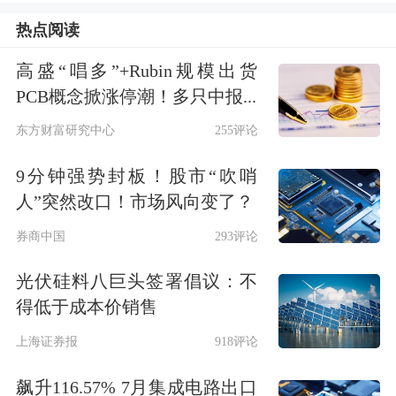
清越科技主要从事
OLED
等新型显示器
热点阅读
件的研发、生产和销售。
高盛“唱多”+Rubin规模出货
PCB概念掀涨停潮！多只中报...
根据证监会查明的事实及公司公告，清
东方财富研究中心
255评论
越科技的违法事实主要集中在两个方
9分钟强势封板！股市“吹哨
面。其一，在证券发行文件中编造重大
人”突然改口！市场风向变了？
虚假内容。2021年，公司通过故意少计
券商中国
293评论
存货跌价准备、虚假销售芯片等方式，
光伏硅料八巨头签署倡议：不
虚增利润总额1065.49万元，占其《招
得低于成本价销售
股说明书》中披露的2021年度利润总额
上海证券报
918评论
的21.72%。其二，在上市后的定期报告
飙升116.57% 7月集成电路出口