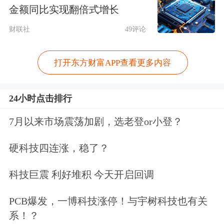
中持续造假。2022年，公司通过类似手
金额同比实现翻倍式增长
段虚增利润总额4540.21万元，占当年
财联社
49评论
年报披露利润总额的比例高达
104.58%；2023年上半年，虚增利润
打开东方财富APP查看更多内容
4753.60万元，占当期半年报披露利润
24小时点击排行
总额绝对值的145.10%。
7月以来市场震荡加剧，选老登or小登？
此外，清越科技还存在未及时披露补缴
硬科技四连涨，稳了？
4441.99万元出口退税款这一重大事项
的违规行为。基于上述严重违法行为，
科技巨震 利好堆积 今天开启回调
证监会拟对清越科技责令改正、给予警
PCB爆发，一博科技涨停！与宇树科技也有关
告，并处以高达1.7288亿元的罚款；对
系！？