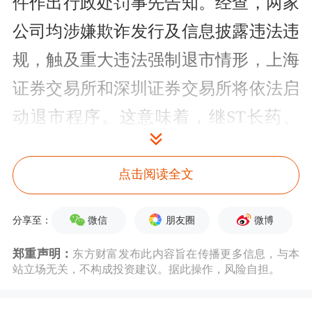
件作出行政处罚事先告知。经查，两家
公司均涉嫌欺诈发行及信息披露违法违
规，触及重大违法强制退市情形，上海
证券交易所和深圳证券交易所将依法启
动退市程序。这意味着，继ST长药、
ST立方之后，2026年以来已有四家上市
公司因重大财务造假锁定退市。
点击阅读全文
清越科技股票代码688496，于2022年12
微信
朋友圈
微博
分享至：
月28日在上交所科创板上市，上市后总
郑重声明：
东方财富发布此内容旨在传播更多信息，与本
股本达4.5亿股，核心实控人为高裕
站立场无关，不构成投资建议。据此操作，风险自担。
弟，其同时担任公司董事长、总经理。