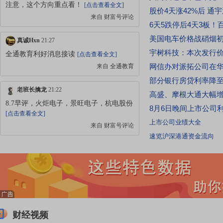
100美元；太阳能电池每瓦0.22美元；太阳能组
注意，这个方向重点看！
[点击查看全文]
件每瓦0.38美元。同时，美国将对公告附件所列
来自 财富号评论
多晶硅锭及相关衍生产品加征15%的从价关税。
相关措施将自2026年12月4日美国东部时间凌晨
真诚Hxn
21:27
12时01分起生效。公告还授权商务部建立“回流美
全通教育利好消息接读
[点击查看全文]
国”激励计划。企业如承诺在美国建设、翻新或扩
网信办对派拓公司在
来自
全通教育
建多晶硅、硅锭、晶圆或太阳能电池生产设施，
并在2029年1月20日前开工，可申请部分进口设
老班长擒龙
21:22
备和相关产品免缴第232条关税。[点击查看全文]
8.7早评，火炬电子，景旺电子，杭电股份
8月6日晚间上市公司利
05:45
|
【美国10年期国债收益率上涨6个基点】
[点击查看全文]
上市公司业绩大全
周四（8月6日）纽约尾盘，美国10年期国债收益
来自 财富号评论
率上涨6个基点，刷新日高至4.6757%；两年期美
速览沪深港通资金流向
债收益率涨6.83个基点，刷新日高至4.2475%；
HX9681094234396854
21:13
30年期美债收益率涨4.66个基点，报5.2146%。
对股价的影响，中信证券持股宇树科技强
[点击查看全文]
度仅为华安证券的2倍！
[点击查看全文]
来自
中信证券
05:35
|
【全球市场同频共振 存储板块多空分歧
明显】两份超出市场预期的季度报告，并未为美
华尔街见闻
21:06
股存储巨头闪迪与西部数据的股价带来提振。季
财经视频
度报告发布后，两家存储巨头盘后股价双双重
SpaceX千亿解禁日涨超6%！周三14%的暴