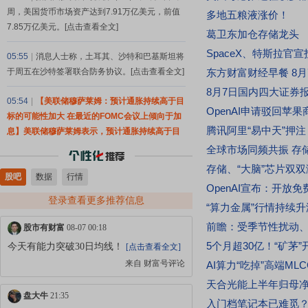
周，美国货币市场资产达到7.91万亿美元，前值
多地五粮液涨价！
7.85万亿美元。[点击查看全文]
葛卫东加仓存储龙头
05:55
|
消息人士称，土耳其、沙特和巴基斯坦将
于周五在沙特签署联合防务协议。[点击查看全文]
东方财富财经早餐 8月
05:54
|
【美联储穆萨莱姆：预计通胀持续高于目
标的可能性加大 在最近的FOMC会议上倾向于加
息】美联储穆萨莱姆表示，预计通胀持续高于目
标的可能性加大，在最近的FOMC会议上倾向于
全球市场同频共振 存
加息；渐进式加息比突然变动的成本更低。[点击
存储、“大脑”芯片双双
股吧
查看全文]
数据
行情
OpenAI宣布：开放免
登录查看更多推荐信息
05:50
|
【特朗普宣布对多晶硅及其衍生产品加征
“算力金属”行情持续升
关税】美国总统特朗普当地时间8月6日签署行政
股市有财富
08-07 00:18
令，依据《1962年贸易扩展法》第232条，对进
今天有能力突破30日均线！
[点击查看全文]
口多晶硅及其衍生产品采取最低进口价格和额外
来自 财富号评论
AI算力“吃掉”高端M
关税措施，以支持美国国内多晶硅、半导体和太
阳能供应链。公告规定，最低进口价格分别为：
盘大牛
21:35
多晶硅每公斤21美元；多晶硅锭和晶圆每公斤