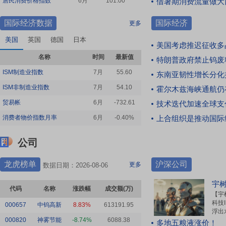
居民消费价格指数
6月
101.00
借暑期消费流量做大
大股东对外宣传还是用华泰集团抢着给自
东百合花控股有限公司通过集中竞价方式减持公
己贴金
[点击查看全文]
司股份4163620股，占公司总股本的1%，本次减
国际经济数据
国际经济
更多
来自
华泰股份
持计划已实施完毕；与此同时，公司股票因连续
多日大涨触发异常波动，公司就相关业务、业绩
美国
英国
德国
日本
美国考虑推迟征收多
及二级市场风险作出提示。[点击查看全文]
胡葱不是韭菜
20:58
名称
时间
最新值
特朗普政府禁止钨废料、电池
佩服:老大总是能踩准较好的买入点
05:22
|
【股价4天涨42%后 通宇通讯火速澄清：
ISM制造业指数
7月
55.60
[点击查看全文]
东南亚韧性增长分化
拟入股的佳贤通信与英伟达无联合开发关系】4个
来自
兆易创新
ISM非制造业指数
7月
54.10
霍尔木兹海峡通航仍
交易日股价涨42%的通宇通讯（002792.SZ，股
贸易帐
6月
-732.61
价33.81元，市值177.11亿元），在8月6日盘后
技术迭代加速全球支
逆境中勇者胜
20:41
就市场传闻进行澄清。[点击查看全文]
消费者物价指数月率
6月
-0.40%
上合组织是推动国际
今天突破30日概率大不大？
[点击查看全文]
来自 财富号评论
05:21
|
【前瞻：受季节性扰动、国际大宗商品价
公司
格波动，7月通胀水平或边际放缓】国家统计局将
于8月9日上午9时30分公布7月物价数据。机构认
通变致久Shenzhen
20:33
龙虎榜单
沪深公司
更多
数据日期：2026-08-06
为，7月通胀或边际放缓，全国居民消费价格
【实战】结合提示说实战（0807）
（CPI）、全国工业生产者出厂价格（PPI）同比
[点击查看全文]
宇
代码
名称
涨跌幅
成交额(万)
或有所回落。[点击查看全文]
【宇
来自 财富号评论
科技
000657
中钨高新
8.83%
613191.95
浮出
05:21
|
【腾讯阿里“易中天”押注 NPO明年迈向
平等的乔含
20:10
000820
神雾节能
-8.74%
6088.38
本次
多地五粮液涨价！
商用 先进光互联“多路线竞速”】AI算力持续向更