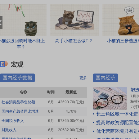
跌，才是真正的“解禁出货”
挫。全球资本市场联动明显，截至8月6日，A股
[点击查看全文]
芯片指数较年内高点已回撤逾24%，相关个股近
来自 财富号评论
期波动剧烈。8月6日亚太交易时段，铠侠、SK海
力士均跌超10%。全球存储板块同频共振，将一
战神点
21:06
个问题推到了台前，这一轮由AI热潮驱动的存储
科技主线大分歧 别被消息骗了 盯死这三
芯片景气上行周期，究竟是“在路上”，还是已近
小猫炒股回调时能不能上
高手小猫怎么做T？
小猫的三步选股
只票 看资金往哪逃
[点击查看全文]
终点？[点击查看全文]
车？
来自
中际旭创
05:32
|
【美联储官员穆萨莱姆：美国经济近几个
宏观
清风明月芬达8
21:05
月表现有韧性】美联储官员穆萨莱姆表示，美国
8-7日实战日记1
[点击查看全文]
经济近几个月表现有韧性。[点击查看全文]
国内经济数据
国内经济
更多
来自 财富号评论
05:26
|
富时A50期指连续夜盘收涨0.03%，报
塑
名称
时间
最新值
14938点。[点击查看全文]
乐于助人的魏桐17
21:03
7月
极推
社会消费品零售总额
6月
42690.70(亿元)
看懂再炒股
[点击查看全文]
力打
05:23
|
【6天5跌停后4天3板！百合花股价坐
国内生产总值同比增速
6月
来自
4.70%
株冶集团
常务
长三角区域一体化进
上“过山车” 最新公告：控股股东减持实施完毕】
产业
全国税收收入
8月6日盘后，百合花（SH603823，股价66.80
6月
97865.00(亿元)
提高财政资源配置能
能源
换名遛托真好玩
21:02
元，市值278.13亿元）连发两份公告，披露控股
速崛
财政收入
6月
20582.00(亿元)
优化营商环境只有进
续迸
股东减持结果并提示股票交易风险。公司控股股
明明就是华泰股份的瞬捷数字科技，结果
量。