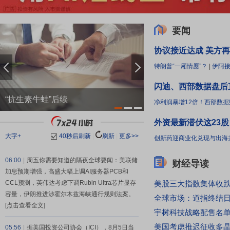
要闻
协议接近达成 美方再
特朗普“一厢情愿”？
|
伊阿接
闪迪、西部数据盘后
“抗生素牛蛙”后续
Anthropic确认组建
净利润暴增12倍！西部数
外资最新潜伏这23股
大字+
39
秒后刷新
|
刷新
|
更多>>
创新药迎商业化兑现与出海
06:00
|
周五你需要知道的隔夜全球要闻：美联储
财经导读
加息预期增强，高盛大幅上调AI服务器PCB和
CCL预测，英伟达考虑下调Rubin Ultra芯片显存
容量，伊朗推进涉霍尔木兹海峡通行规则法案。
[点击查看全文]
宇树科技战略配售名
美国考虑推迟征收多
05:56
|
据美国投资公司协会（ICI），8月5日当