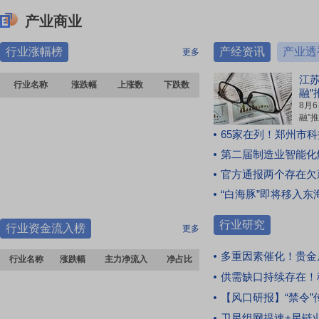
供应链大范围成本上涨行情。[点击查看全文]
来自 财富号评论
产业商业
05:08
|
【离岸人民币兑美元较周三纽约尾盘涨6
叶彤看市
18:33
行业涨幅榜
产经资讯
产业透
点】周四（8月6日）纽约尾盘（周五北京时间
更多
深夜睡不着！A股:紧急提醒2.5亿股民!从
04:59），离岸人民币（CNH）兑美元报6.7476
明天8.7日起,A股或再迎来更大调整行情?
江
元，较周三纽约尾盘涨6点，日内整体交投于
行业名称
涨跌幅
上涨数
下跌数
听我一言！
[点击查看全文]
融”
6.7455-6.7519元区间。[点击查看全文]
来自 上证指数
8月
融”
05:07
|
【OpenAI申请驳回苹果商业秘密诉讼 称
江苏
65家在列！郑州市科
刘悦观市
18:14
央、
指控“毫无依据”】人工智能（AI）公司OpenAI周
第二届制造业智能化解决方案创
智能
深夜复盘 隔夜美股半导体惊天大逆转+黄
三请求联邦法官驳回苹果提起的诉讼。苹果指控
能与
金新高 明天A股怎么走？听我娓娓道来
官方通报两个存在欠薪的
该公司窃取商业机密，而OpenAI表示相关指控毫
国影
[点击查看全文]
行、
无依据。[点击查看全文]
“白海豚”即将移入东海，向华东沿
司局
来自 财富号评论
05:06
|
国际贵金属期货普遍收跌，COMEX黄金
行业研究
行业资金流入榜
更多
张婷探市
17:52
期货跌0.15%，报4298.70美元/盎司；COMEX白
银期货跌0.81%，报61.78美元/盎司。[点击查看
多重因素催化！贵金属
深夜起来复盘！A股:全体股民系好安全带
行业名称
涨跌幅
主力净流入
净占比
全文]
了,不管你现在几成仓,明天周五请听我一
供需缺口持续存在！稀土永磁
句！
[点击查看全文]
【风口研报】“禁令”传闻落地难度大
05:05
|
【葛卫东加仓存储龙头】投资大佬葛卫
来自 上证指数
东，加码存储龙头。兆易创新最新公告显示，同
卫星组网提速+星链业绩爆发 卫星