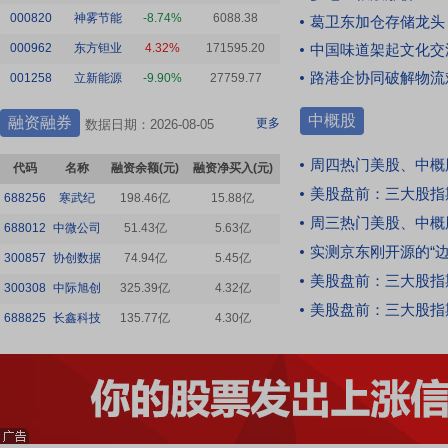
部额
【全26条】美伊最新报道08071——特朗
大规模集群演进，一场围绕“如何让数据跑得更
000820
神雾节能
-8.74%
6088.38
葛卫东加仓存储龙头
金、
普施压能使以色列收手？伊朗拟出台更严
808
快、更省电”的光互联技术迭代也在加速。[点击
000962
东方钽业
4.32%
171595.20
中国味道架起文化交
苛通航规定？！
[点击查看全文]
查看全文]
路港企协同破解物流
001258
立新能源
-9.90%
来自 布伦特原油
27759.77
05:18
|
【入门档笔记本已难觅？业内人士：PC
中概股
融资融券
更多
数据日期：2026-08-05
十面埋伏啊
20:05
供应链涨价信号全面释放 成本压力贯穿全年】原
本属于大学生“开学焕新”和职场人升级装备的暑
第一部短剧（已经停不下来）
周四热门美股、中概
代码
名称
融资余额(元)
融资净买入(元)
期旺季，今年却演变为不少消费者口中“最贵装机
[点击查看全文]
美股盘前：三大股指期货涨跌不一 存
季”。[点击查看全文]
来自 财富号评论
688256
寒武纪
198.46亿
15.88亿
周三热门美股、中概
688012
中微公司
51.43亿
5.63亿
05:17
|
【天合光能上半年归母净利润减亏超九
PSR股市观察员
19:42
实测京东刚开源的“边播边改”
300857
成：T1 Energy股权处置“输血”近26亿元】8月6
协创数据
74.94亿
5.45亿
关注警世视角：庞氏大骗局美元美债裂痕
美股盘前：三大股指期货齐涨 Spac
日晚间，天合光能（SH688599，股价13.83元，
300308
中际旭创
325.39亿
4.32亿
已现，日夲最大卖家狂抛美债1837亿，这
市值324亿元）披露2026年半年度报告。报告期
美股盘前：三大股指期货齐涨 贝森特释放美
不是
[点击查看全文]
688825
长鑫科技
135.77亿
4.30亿
内，公司实现营业收入319.85亿元，同比增长
来自 NYMEX原油
2.99%；归母净利润为-2.70亿元，较上年同期
的-29.18亿元大幅减亏90.74%。[点击查看全文]
格式化的世界
19:03
从禁令传闻到CPO替代：中国光模块八类
05:12
|
【存储、“大脑”芯片双双涨价 智能手机
核心风险
[点击查看全文]
告别“高配低价”】智能手机行业正在经历罕见的