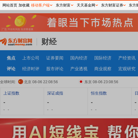
网站首页
加收藏
移动客户端
东方财富
天天基金网
东方财富证券
东方
财经
焦点
上市公司
证券要闻
国内经济
国际经济
产经资讯
评论
经济时评
股市评论
产业透视
商业观察
宏观研究
全球时间:
北京 08-06 22:08:57
东京 08-06 23:08:57
上证指数
深证成指
恒生指数
-
-
-
-
-
-
-
-
-
-
-