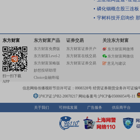
今年一季度末持仓相比，葛卫东及其关联人王萍
磷化铟概念股三连板！英伟达、Lume
均进行了加仓操作。[点击查看全文]
宇树科技开启询价 那些
查看更多
东方财富
东方财富产品
证券交易
关注东方财富
东方财富免费版
东方财富证券开户
东方财富网微博
东方财富Level-2
东方财富在线交易
东方财富网微信
东方财富策略版
东方财富证券交易
意见与建议
妙想投研助理
扫一扫下载
Choice金融终端
APP
信息网络传播视听节目许可证：0908328号 经营证券期货业务许可证编号：91310
沪ICP证:沪B2-20070217
网站备案号:沪ICP备05006054号-11
关于我们
可持续发展
广告服务
供应商平台