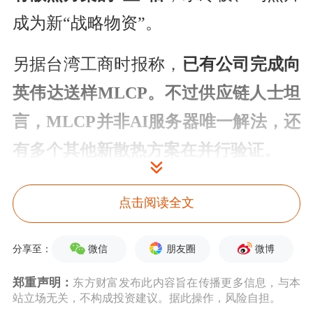
成为新“战略物资”。
另据台湾工商时报称，
已有公司完成向
英伟达送样MLCP。不过供应链人士坦
言，MLCP并非AI服务器唯一解法，还
有多个其他新散热方案在并行验证。
该报道给出的成本增幅更高：其援引业
点击阅读全文
内人士分析称，若GPU全面转向MLCP
方案，
制造成本将比现行Blackwell盖
微信
朋友圈
微博
分享至：
板高出5至7倍
，市场预期MLCP将成为
郑重声明：
东方财富发布此内容旨在传播更多信息，与本
站立场无关，不构成投资建议。据此操作，风险自担。
散热重组的“分水岭”。