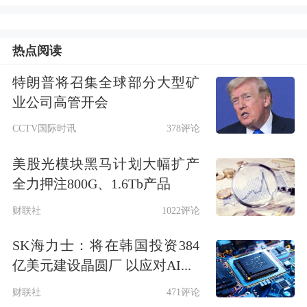
MLCP技术，即是将原本覆盖在芯片上
热点阅读
的金属盖，与上方液冷板整合，并有流
特朗普将召集全球部分大型矿
体微通道，让液冷散热冷却液，可直接
业公司高管开会
通过芯片。在减少中间介质的情况下，
CCTV国际时讯
378评论
缩短传热路径，提高散热效率并压缩体
美股光模块黑马计划大幅扩产
积。
全力押注800G、1.6Tb产品
财联社
1022评论
上述报道指出，Rubin GPU的热功耗将
自原先预期的1.8kW提高至2.3kW，已
SK海力士：将在韩国投资384
亿美元建设晶圆厂 以应对AI...
超过现行冷板负荷，因此英伟达最快将
财联社
471评论
在2026年下半年于Rubin GPU导入