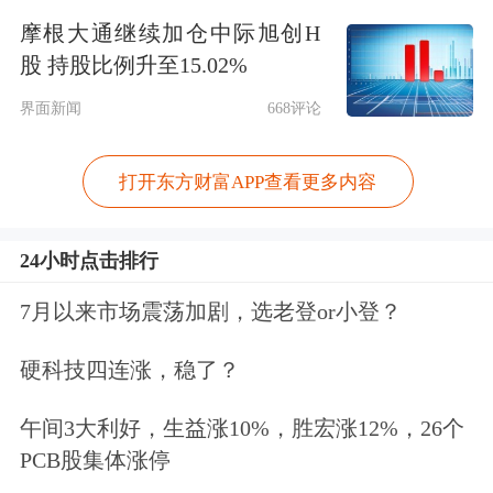
MLCP。其中，Rubin GPU双芯片版本
摩根大通继续加仓中际旭创H
股 持股比例升至15.02%
或依靠MLCP维持散热效率；至于单芯
界面新闻
668评论
片Rubin GPU则可能继续采用冷板设
计，其他如Vera CPU与交换器IC也仍以
打开东方财富APP查看更多内容
冷板为主。
24小时点击排行
不过，作为新兴技术，
MLCP的液体渗
7月以来市场震荡加剧，选老登or小登？
透率和量产良率风险仍处于较高水平，
据悉距离量产至少还需要3至4个季度
。
硬科技四连涨，稳了？
另外还有厂商指出，散热厂、封装厂与
午间3大利好，生益涨10%，胜宏涨12%，26个
组装厂的协作模式仍在验证，该技术导
PCB股集体涨停