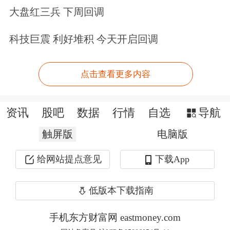
入时间仍需要取决于客户需求，且并非
大盘红三兵 下周回调
所有机型都会采用。
科技巨震 利好堆积 今天开启回调
值得留意的是，英伟达供应商Boyd（宝
点击查看更多内容
德）近日宣布，
已向超大规模
数据中心
交付五百万块液冷板
。该公司主营业务
资讯
股吧
数据
行情
自选
导航
为设计和批量生产液冷板，以满足高性
触屏版
电脑版
能AI计算和数据中心架构直接冷却需
给网站提点意见
下载App
求，但其并未言明这五百万块液冷板具
体客户。
低版本下载指南
手机东方财富网 eastmoney.com