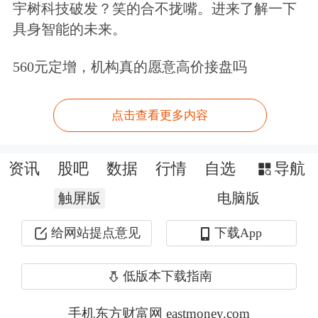
宇树科技破发？笑的合不拢嘴。进来了解一下
平对记者表示。
具身智能的未来。
560元定增，机构真的愿意高价接盘吗
4月15日，淘宝天猫启动“外贸精选”专
项，推出六大举措助外贸商家“外转
点击查看更多内容
内”。淘宝天猫计划面向至少1万家外贸
商家、10万款外贸货源，通过“快捷入
资讯
股吧
数据
行情
自选
导航
驻、流量和佣金激励扶持、半托管服
触屏版
电脑版
务、小二本地化指导、外贸周营销专
给网站提点意见
下载App
场、天猫超市直采”六大举措，助力外
贸商家快速“外转内”。
低版本下载指南
手机东方财富网 eastmoney.com
记者了解到，淘宝天猫“外贸精选”专项