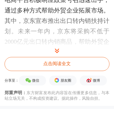
电商平台积极响应政策号召迅速出手，
通过多种方式帮助外贸企业拓展市场。
其中，京东宣布推出出口转内销扶持计
划。未来一年内，京东将采购不低于
2000亿元出口转内销商品，帮助外贸企
业快速开拓国内市场。
点击阅读全文
“截至4月14日，近3000家企业与京东接
洽，寻求出口转内销合作。京东已启动
微信
朋友圈
微博
分享至：
涵盖服装、
电子
、家电等数百种品类的
郑重声明：
东方财富发布此内容旨在传播更多信息，与本
选品工作，并上线外贸优品专区及出口
站立场无关，不构成投资建议。据此操作，风险自担。
转内销店铺和商品识别标签。”京东相