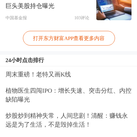
户。此外，针对受关税影响的订单，阿
巨头美股持仓曝光
里国际站将酌情提供豁免措施，并上线
中国基金报
103评论
美国海关编码维护功能和计税能力，支
打开东方财富APP查看更多内容
持商家清关。
24小时点击排行
“近期平台流量正在向欧洲市场倾斜，
我们发现欧洲客户的询价明显增长。针
周末重磅！老特又画K线
对关税问题，阿里国际站通过应用技术
植物医生四闯IPO：增长失速、突击分红、内控
和AI手段，例如利用相关编码，平台能
缺陷曝光
够精准计算关税，解决叠加关税的报价
炒股炒到精神失常，人间悲剧！清醒：赚钱永
问题。”阿里国际站上的户外一站式庭
远是为了生活，不是毁掉生活！
院
综合
服务商杭州为家公司总经理熊伟