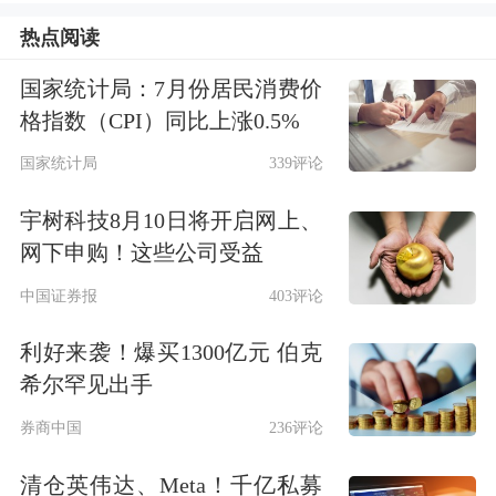
关负责人对证券时报记者表示。
热点阅读
另一头部电商平台阿里巴巴也在积极行
国家统计局：7月份居民消费价
格指数（CPI）同比上涨0.5%
动。
国家统计局
339评论
4月15日，阿里国际站宣布，已发起专
宇树科技8月10日将开启网上、
项行动。针对商家滞销库存，阿里国际
网下申购！这些公司受益
站已对接淘工厂、天猫
超市
等内销渠
中国证券报
403评论
道，上线专属报名入口，简化流程、优
利好来袭！爆买1300亿元 伯克
先审核并专人跟进。同时，平台开启专
希尔罕见出手
属流量通道，为拓展新市场的商家提供
券商中国
236评论
流量倾斜，帮助其对接更广阔的全球客
清仓英伟达、Meta！千亿私募