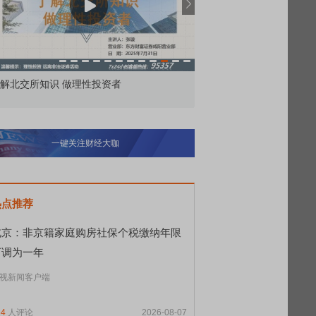
解北交所知识 做理性投资者
市价委托那么多种，究竟
一键关注财经大咖
热点推荐
北京：非京籍家庭购房社保个税缴纳年限
下调为一年
视新闻客户端
54
人评论
2026-08-07