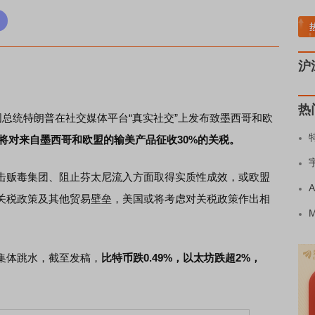
稀土板块领涨
元件板块走强
半导体板块活跃
沪深资金流向
A股估值分析全览
重
沪
热
总统特朗普在社交媒体平台“真实社交”上发布致墨西哥和欧
美国将对来自墨西哥和欧盟的输美产品征收30%的关税。
贩毒集团、阻止芬太尼流入方面取得实质性成效，或欧盟
关税政策及其他贸易壁垒，美国或将考虑对关税政策作出相
体跳水，截至发稿，
比特币跌0.49%，以太坊跌超2%，