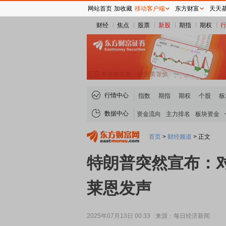
网站首页
加收藏
移动客户端
东方财富
天天
财经
焦点
股票
新股
期指
期权
行情中心
指数
期指
期权
个股
板
数据中心
资金流向
主力排名
板块资金
首页
>
财经频道
>
正文
特朗普突然宣布：对
莱恩发声
2025年07月13日 00:33
来源：每日经济新闻