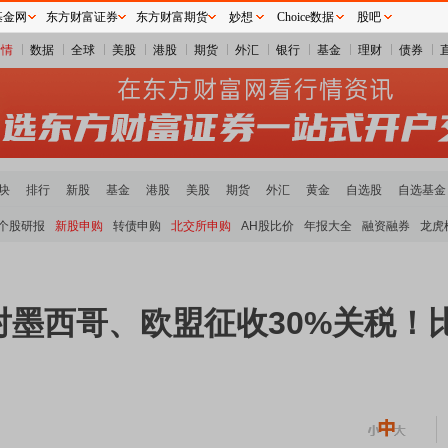
基金网
东方财富证券
东方财富期货
妙想
Choice数据
股吧
行情
数据
全球
美股
港股
期货
外汇
银行
基金
理财
债券
块
排行
新股
基金
港股
美股
期货
外汇
黄金
自选股
自选基金
个股研报
新股申购
转债申购
北交所申购
AH股比价
年报大全
融资融券
龙虎
墨西哥、欧盟征收30%关税！