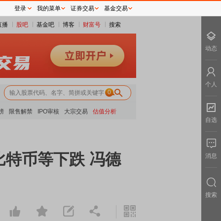
登录
我的菜单
证券交易
基金交易
直播
股吧
基金吧
博客
财富号
搜索
动态
个人
0
榜
限售解禁
IPO审核
大宗交易
估值分析
自选
比特币等下跌 冯德
消息
搜索