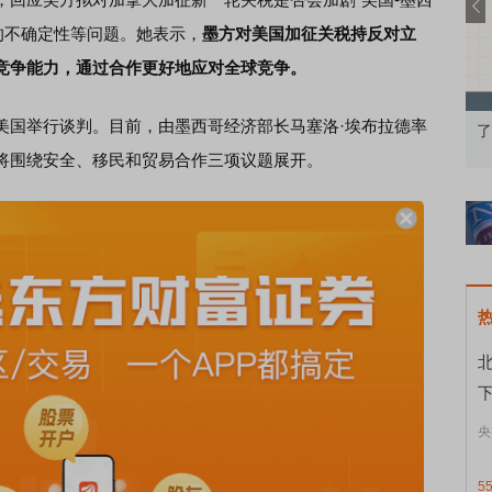
的不确定性等问题。她表示，
墨方对美国加征关税持反对立
竞争能力，通过合作更好地应对全球竞争。
国举行谈判。目前，由墨西哥经济部长马塞洛·埃布拉德率
果：A股再平衡的
债券知识通识：从基础认知到特色品种
了
将围绕安全、移民和贸易合作三项议题展开。
央
5