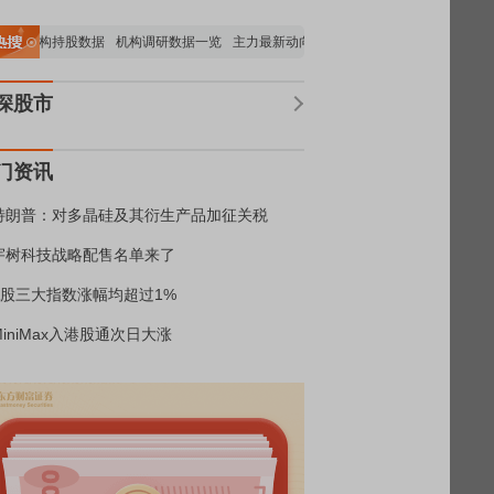
要机构持股数据
机构调研数据一览
主力最新动向
上市公司限售股解禁一览
昨日
深股市
门资讯
特朗普：对多晶硅及其衍生产品加征关税
宇树科技战略配售名单来了
A股三大指数涨幅均超过1%
MiniMax入港股通次日大涨