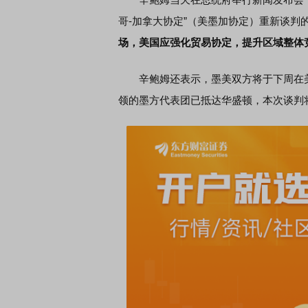
哥-加拿大协定”（美墨加协定）重新谈判
场，美国应强化贸易协定，提升区域整体
辛鲍姆还表示，墨美双方将于下周在美
EDMI K90 至尊版 新品发布会
首席连线｜东方财富证券陈
风，将吹向何处
领的墨方代表团已抵达华盛顿，本次谈判