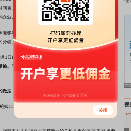
“国
时间表。声明表示，
美国对欧盟出口产品征收30%的关税将
的企业、消费者和患者利益。
能够与欧盟在开放程度和遵守公平贸易规则方面相匹敌。
的分歧。
月1日前达成协议。与此同时，
将采取一切必要措施维护欧
措施。
同时，欧盟也将继续深化全球伙伴关系，坚定地以基
的做法
视
姆11日表示，
墨方反对美国政府加征关税的做法，呼吁通
应美方拟对加拿大加征新一轮关税是否会加剧“美国-墨西