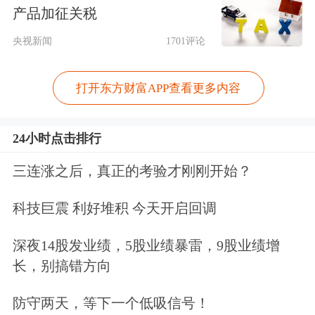
产品加征关税
偏好，可能促使其选择倾向于宽松货币
央视新闻
1701评论
政策的候选人，这与市场对通胀压力的
担忧形成对比。
打开东方财富APP查看更多内容
特朗普此前曾表示，他已接近敲定接替
24小时点击排行
美联储主席鲍威尔的人选，鲍威尔的任
三连涨之后，真正的考验才刚刚开始？
期将于明年5月结束。白宫国家经济委
员会主任凯文·哈西特(Kevin Hassett)已
科技巨震 利好堆积 今天开启回调
成为头号热门人选。
深夜14股发业绩，5股业绩暴雷，9股业绩增
长，别搞错方向
哈西特被普遍认为支持特朗普的低利率
偏好。美东时间12月9日，在《华尔街
防守两天，等下一个低吸信号！