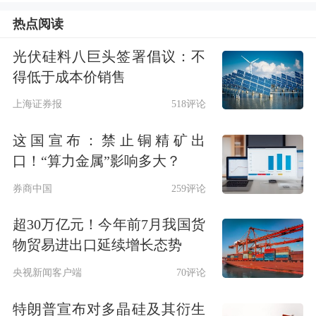
的决定性因素。
热点阅读
在最新的采访中，当被问及是否将支持
光伏硅料八巨头签署倡议：不
大幅降息作为美联储主席提名人选的考
得低于成本价销售
察标准时，特朗普明确回应称：“是
上海证券报
518评论
的。”
这国宣布：禁止铜精矿出
口！“算力金属”影响多大？
报道称，这一表态打破了历届总统在美
券商中国
259评论
联储人事任命上保持相对克制的传统，
超30万亿元！今年前7月我国货
可能对美联储的独立性构成挑战。
物贸易进出口延续增长态势
美联储主席的任命将直接影响未来数年
央视新闻客户端
70评论
的货币政策走向。特朗普对降息的明确
特朗普宣布对多晶硅及其衍生