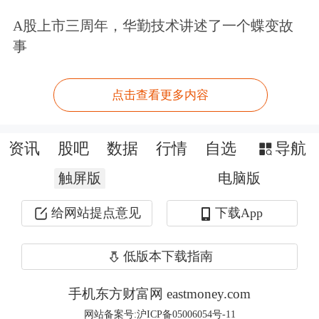
日报》CEO理事会峰会上，当被问及如
A股上市三周年，华勤技术讲述了一个蝶变故
果最终出任美联储主席，是否会推动特
事
朗普所期待的“大幅降息”时，哈西特表
点击查看更多内容
示：“如果数据表明我们能这么做，那
么——就像现在一样——我认为有足够
资讯
股吧
数据
行情
自选
导航
的空间这么做。”
触屏版
电脑版
当被问到那是否意味着降息幅度超过25
给网站提点意见
下载App
个基点时，哈西特回答：“是的。”
低版本下载指南
被问及如果特朗普要求他降息，而他认
手机东方财富网 eastmoney.com
为降息并不合适，他会怎么做时，哈西
网站备案号:沪ICP备05006054号-11