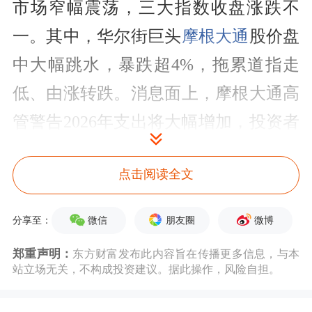
市场窄幅震荡，三大指数收盘涨跌不
一。其中，华尔街巨头
摩根大通
股价盘
中大幅跳水，暴跌超4%，拖累道指走
低、由涨转跌。消息面上，摩根大通高
管警告2026年支出将大幅增加，投资者
担忧其业绩增速或将放缓。
点击阅读全文
特朗普最新发声
微信
朋友圈
微博
分享至：
当地时间12月9日，美国政治新闻网站
郑重声明：
东方财富发布此内容旨在传播更多信息，与本
Politico报道，特朗普明确表示，支持大
站立场无关，不构成投资建议。据此操作，风险自担。
幅降息将成为他挑选下一任美联储主席