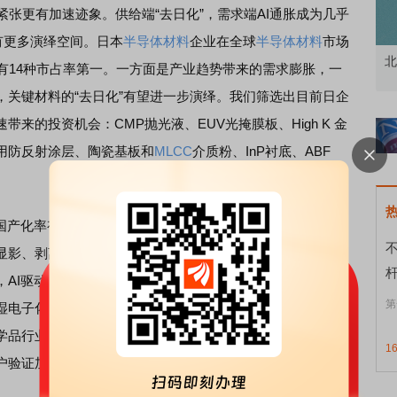
紧张更有加速迹象。供给端“去日化”，需求端AI通胀成为几乎
有更多演绎空间。日本
半导体材料
企业在全球
半导体材料
市场
怎么用？
北交所顶格打新居然只能中碎股
有14种市占率第一。一方面是产业趋势带来的需求膨胀，一
，关键材料的“去日化”有望进一步演绎。我们筛选出目前日企
来的投资机会：CMP抛光液、EUV光掩膜板、High K 金
用防反射涂层、陶瓷基板和
MLCC
介质粉、InP衬底、ABF
产化率有望再度提升。湿电子化学品主要用于半导体、显
显影、剥离等湿法环节，其经过严格纯化、杂质含量极低，
AI驱动下先进制程及3D NAND等应用铺开，湿电子化学品
第
湿电子化学品仍由日德美等外资主导，在G5级的高端市场国
学品行业依托上游通用化工品原料的稳定供应，叠加下游国
1
户验证加速，我国在G5级高端湿电子化学品行业的产品结构