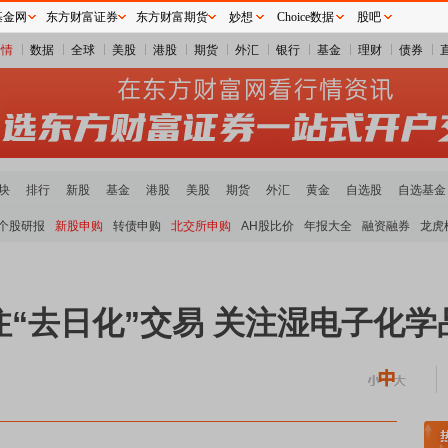
基金网
东方财富证券
东方财富期货
妙想
Choice数据
股吧
行情
数据
全球
美股
港股
期货
外汇
银行
基金
理财
债券
块
排行
新股
基金
港股
美股
期货
外汇
黄金
自选股
自选基金
个股研报
新股申购
转债申购
北交所申购
AH股比价
年报大全
融资融券
龙虎
“去日化”交易 关注湿电子化
金属板块走强
半导体板块活跃
沪深资金流向
A股估值分析全览
重要机构持股数据