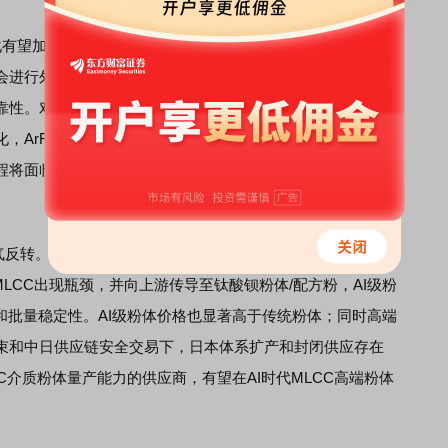
有望加速。光刻胶树脂单体被日企长期垄断、断供风险突
会进行外购，因此光刻胶的国产化突破不能完全保障自主可
性。对单体来讲，关键在纯度和批次稳定，G线、I线、KrF
，ArF光刻胶树脂单体正处于瓶颈阶段，而其全球70%的供
程将面临原料的短缺，因此ArF光刻胶树脂单体的去日化是保
。
。AI服务器从GB300向Vera Rubin/Rubin升级、车规电
端MLCC出现瓶颈，并向上游传导至钛酸钡粉体/配方粉，AI级粉
致性和批量稳定性。AI级粉体价格也显著高于传统粉体；同时高端
束和中日供应链安全交易下，日本体系扩产和封闭供应存在
C介质粉体量产能力的供应商，有望在AI时代MLCC高端粉体