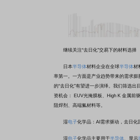
继续关注“去日化”交易下的材料选择
日本
半导体
材料企业在全球
半导体
材
率第一。一方面是产业趋势带来的需求膨
的“去日化”有望进一步演绎。我们筛选
资机会： EUV光掩膜板、High K 金属
阻焊剂、高端氟材料等。
湿
电子
化学品：AI需求驱动，去日化
湿
电子
化学品主要用于
半导体
、显示