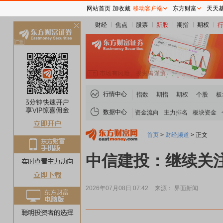
网站首页
加收藏
移动客户端
东方财富
天天
财经
焦点
股票
新股
期指
期权
关
闭
行情中心
指数
期指
期权
个股
板
数据中心
资金流向
主力排名
板块资金
首页
>
财经频道
>
正文
中信建投：继续关注
2026年07月08日 07:42
来源： 界面新闻
煤炭板块领涨
贵