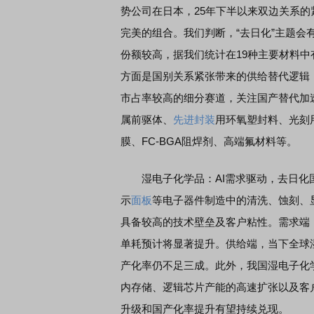
势公司在日本，25年下半以来双边关系的
完美的组合。我们判断，“去日化”主题会
了解北交所知识 做理性投资者
市价委托那么多种，究竟
份额较高，据我们统计在19种主要材料中
方面是国别关系紧张带来的供给替代逻辑
市占率较高的细分赛道，关注国产替代加速带
属前驱体、
先进封装
用环氧塑封料、光刻
膜、FC-BGA阻焊剂、高端氟材料等。
湿电子化学品：AI需求驱动，去日化国
示
面板
等电子器件制造中的清洗、蚀刻、
具备较高的技术壁垒及客户粘性。需求端，
单耗预计将显著提升。供给端，当下全球
产化率仍不足三成。此外，我国湿电子化
内存储、逻辑芯片产能的高速扩张以及客
升级和国产化率提升有望持续兑现。