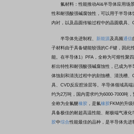
氟材料：性能推动AI&半导体应用场景
性和耐强酸强碱腐蚀性，可以用于半导体
内衬，以及晶圆传输过程中的晶圆载具、
半导体先进制程、
新能源
及高频
通信
子材料由于具备键能较强的C-F键，因
能。在半导体1）PFA，全称为可熔性聚四
析出特性和耐强酸强碱腐蚀性，已成为半
体蚀刻和清洗过程中的刻蚀槽、清洗槽、
具、CVD反应腔涂层等。半导体领域高端
约为2万吨，国内需求约为6000-7000
全称为全氟醚
橡胶
，是氟
橡胶
FKM的升
具备极佳的耐超高温性能、耐极端气液化
胶
中
综合
性能最佳的品种，是半导体先进