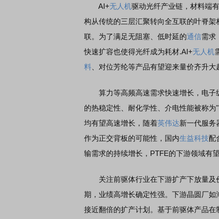
AI+
无人机
驱动光纤产业链，材料端有
构从传统的三层汇聚转向全互联的叶脊架
联。为了满足无阻塞、低时延的
通信
需求
快速扩容也使得光纤成为耗材.AI+
无人机
料
、对位芳纶等产品有望迎来量价齐升大
算力等高频高速需求快速增长，电子级P
的热稳定性、耐化学性、介电性能被称为"
均有望高速增长，随着
英伟达
新一代服务器
作为正交背板的可能性，国内
生益科技
配
输需求的持续增长，PTFE的下游领域有
关注前驱体行业在下游扩产下放量及价
期，业绩高增长确定性强。下游晶圆厂如海
接近翻倍的扩产计划。基于前驱体产品在