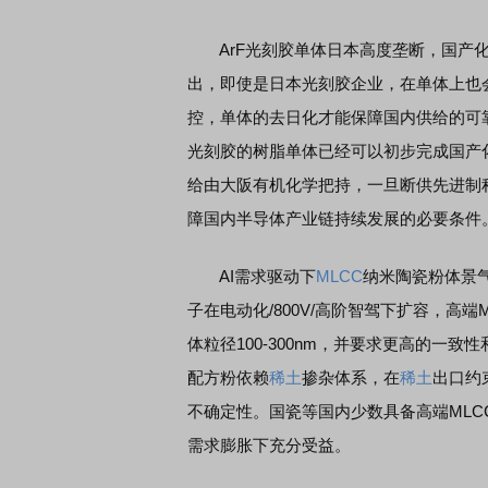
ArF光刻胶单体日本高度垄断，国产化
出，即使是日本光刻胶企业，在单体上也
控，单体的去日化才能保障国内供给的可靠
光刻胶的树脂单体已经可以初步完成国产化
给由大阪有机化学把持，一旦断供先进制
障国内半导体产业链持续发展的必要条件
AI需求驱动下
MLCC
纳米陶瓷粉体景气反转
子在电动化/800V/高阶智驾下扩容，高
体粒径100-300nm，并要求更高的一
配方粉依赖
稀土
掺杂体系，在
稀土
出口约
不确定性。国瓷等国内少数具备高端MLC
需求膨胀下充分受益。