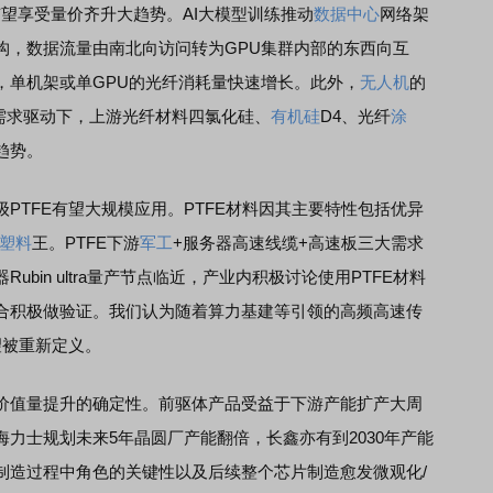
望享受量价齐升大趋势。AI大模型训练推动
数据中心
网络架
构，数据流量由南北向访问转为GPU集群内部的东西向互
，单机架或单GPU的光纤消耗量快速增长。此外，
无人机
的
需求驱动下，上游光纤材料四氯化硅、
有机硅
D4、光纤
涂
趋势。
TFE有望大规模应用。PTFE材料因其主要特性包括优异
塑料
王。PTFE下游
军工
+服务器高速线缆+高速板三大需求
Rubin ultra量产节点临近，产业内积极讨论使用PTFE材料
合积极做验证。我们认为随着算力基建等引领的高频高速传
望被重新定义。
值量提升的确定性。前驱体产品受益于下游产能扩产大周
力士规划未来5年晶圆厂产能翻倍，长鑫亦有到2030年产能
制造过程中角色的关键性以及后续整个芯片制造愈发微观化/