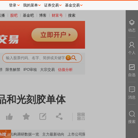
登录
我的菜单
证券交易
基金交易
直播
股吧
基金吧
博客
财富号
搜索
动态
个人
0
榜
限售解禁
IPO审核
大宗交易
估值分析
自选
学品和光刻胶单体
消息
搜索
机构调研数据一览
主力最新动向
上市公司限售股解禁一览
昨日涨停
电力板块