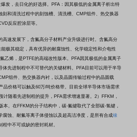
爆发，去日化的好选择。PFA：因其极低的金属离子析出特
蚀刻和清洗过程中的刻蚀槽、清洗槽、CMP组件、热交换器
CVD反应腔涂层等。
的高速发展下，含氟高分子材料产业升级进行时。含氟高分
此性能极其稳定，具有优异的耐腐蚀性、化学稳定性和介电性
氟乙烯，是PTFE的高端改性版本。PFA因其极低的金属离子
导体先进制程中不可替代的关键材料。PFA目前可以用于半导
CMP组件、热交换器内衬，以及晶圆传输过程中的晶圆载
产品价格可以触及60万/吨价格带。目前全球半导体市场需求
吨，预计随着先进制程的提升，PFA需求增速显著。2）FFKM，
级版本。在FFKM的分子结构中，碳-氟键取代了全部碳-氢键，
学腐蚀、耐氟等离子体侵蚀以及超高洁净度，是所有合成
橡
制程中不可或缺的密封耗材。