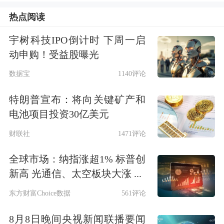
热点阅读
中国人民银行、香港金管局与香港证监
宇树科技IPO倒计时 下周一启
会宣布推出一系列举措，持续推进香港
动申购！受益股曝光
固定收益和货币市场建设。具体来看：
数据宝
1140评论
一是合作共建香港固定收益及货币电子
特朗普宣布：将向关键矿产和
交易平台；二是优化扩容债券通“南向
电池项目投资30亿美元
通”安排，增加“南向通”的年度投资净
财联社
1471评论
额度，将“南向通”债券纳入回购支持范
全球市场：纳指涨超1% 标普创
围，把产品范围扩展至港币债券和人民
新高 光通信、太空板块大涨 ...
币债券相关产品，并辐射澳门债券市
东方财富Choice数据
561评论
场；三是支持境外投资者使用通过债券
8月8日晚间央视新闻联播要闻