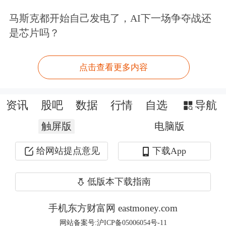
产配置中的重要选项之一：截至今年4
马斯克都开始自己发电了，AI下一场争夺战还
月底，境外投资者持有的境内人民币债
是芯片吗？
券超过3万亿元人民币；债券通北向交
易稳步上升，3月成交额达到1.2万亿元
点击查看更多内容
人民币，日均成交额达到556亿元人民
币，双双创出新高。
资讯
股吧
数据
行情
自选
导航
触屏版
电脑版
目前，香港已成为最大的离岸人民币中
给网站提点意见
下载App
心，人民币投融资货币功能强化，人民
币贷款保持增长。人民币国债、央行票
低版本下载指南
据在香港常态化发行，香港高品质债券
手机东方财富网 eastmoney.com
产品更加丰富。
网站备案号:沪ICP备05006054号-11