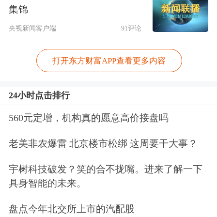
通“北向通”持有的在岸国债和政策性金
集锦
融债作为香港
期货
结算所和联交所期权
央视新闻客户端
91评论
结算所的履约抵押品；四是优化债券
通“北向通”的安排，延长结算时间以进
打开东方财富APP查看更多内容
一步提升操作效率；五是优化互换通的
24小时点击排行
安排，新增银行间7天回购定盘利率为
560元定增，机构真的愿意高价接盘吗
互换通参考利率之一；六是支持香港交
易所推出5年期离岸人民币国债期货。
老美非农爆雷 北京楼市松绑 这周要干大事？
全方位发展离岸人民币市场
宇树科技破发？笑的合不拢嘴。进来了解一下
具身智能的未来。
近年来，人民币资产逐渐成为非美元资
盘点今年北交所上市的汽配股