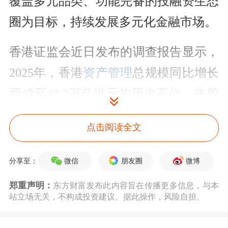
覆盖多元品类、功能完备的投融资生态
圈为目标，持续发展多元化金融市场。
香港证监会近日发布的调查报告显示，
2025年，香港
资产管理
总规模同比增长
两成至42.2万亿港元的历史高位，非股
权类资产稳步扩容是重要
驱动力
。过去
点击阅读全文
五年，非股票投资的比例上升7个百分
点至58%，显示香港的资产管理人以多
微信
朋友圈
微博
分享至：
元化策略应对瞬息万变的全球市况，同
郑重声明：
东方财富发布此内容旨在传播更多信息，与本
时也反映出香港的固定收益及货币市场
站立场无关，不构成投资建议。据此操作，风险自担。
日益壮大。