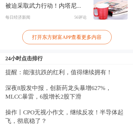
被迫采取武力行动！内塔尼...
绝对程度仍偏高，市场担忧干旱会导致
每日经济新闻
56评论
本年度美棉弃种率偏高，进而影响美棉
产量。根据美国国家海洋和大气管理局
打开东方财富APP查看更多内容
（NOAA）最新月度、季度降雨预测数
据，美棉核心主产区得克萨斯州降雨偏
24小时点击排行
少，产区干旱扰动大概率延续，天气利
提醒：能涨抗跌的红利，值得继续拥有！
多支撑并未完全消退。
深夜8股发中报，创新药龙头暴增627%，
MLCC暴雷，6股增长2股下滑
非商业性净多持仓下降
操作丨CPO无视小作文，继续反攻！半导体起
本轮美棉期价上行伴随着非商业性净多
飞，彻底稳了？
持仓的快速增加。美国商品期货交易委