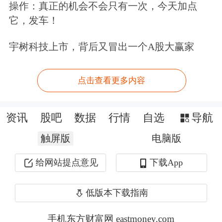
操作：真正的机会不会只有一次，今天加点
员会（CFTC）公布的数据显示，自2月
它，发车！
中旬开始，ICE棉花期货非商业性净多
宇树科技上市，背后又冒出一个A股大赢家
持仓快速增加，5月中旬达到阶段性峰
值，且本轮峰值与上轮峰值高度基本一
点击查看更多内容
致。历史可能不会简单重复，却有迹可
循。上轮ICE棉花期货非商业性净多持
资讯
股吧
数据
行情
自选
导航
仓达到峰值后快速回落，本轮同样呈现
触屏版
电脑版
非商业性净多持仓快速下降态势，警惕
给网站提点意见
下载App
短期资金快速离场带来的影响。
低版本下载指南
厄尔尼诺来袭
手机东方财富网 eastmoney.com