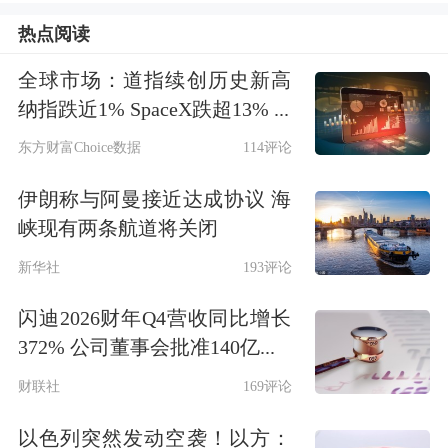
性偏宽松切换为中性偏“鹰”。
热点阅读
全球市场：道指续创历史新高
干旱扰动仍存
纳指跌近1% SpaceX跌超13% ...
天气扰动是本轮美棉期价上涨行情的主
东方财富Choice数据
114评论
要驱动之一，也是后市关注重点。自
伊朗称与阿曼接近达成协议 海
2026年美棉播种季启动以来，主产区持
峡现有两条航道将关闭
续遭遇干旱天气侵袭。截至2026年6月
新华社
193评论
16日，受D2至D4级别干旱影响的美棉
闪迪2026财年Q4营收同比增长
种植面积占比为44%，较一个月前下降
372% 公司董事会批准140亿...
45个百分点，干旱态势边际缓解；但去
财联社
169评论
年同期该数值仅为3%，当前产区干旱
以色列突然发动空袭！以方：