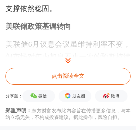
支撑依然稳固。
美联储政策基调转向
美联储6月议息会议虽维持利率不变，
但市场对年内加息不止一次的预期持续
升温，宏观情绪明显转向。本次会议
点击阅读全文
上，除美联储主席沃什未提交个人预测
外，其余18位投票委员均大幅上调年内
微信
朋友圈
微博
分享至：
通胀预期与年底利率预测，市场关注焦
郑重声明：
东方财富发布此内容旨在传播更多信息，与本
站立场无关，不构成投资建议。据此操作，风险自担。
点已经从“降息周期何时开启”转向“年
内何时开始加息”，整体政策基调由中