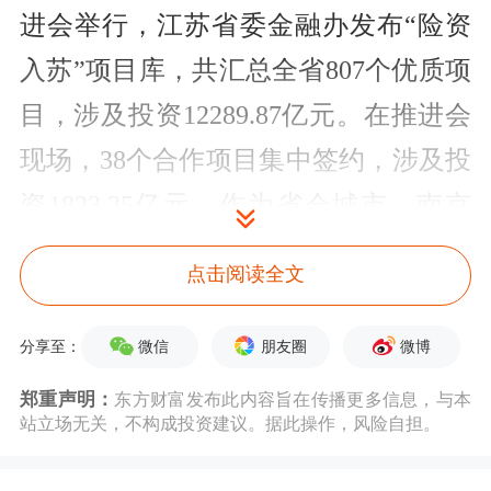
进会举行，江苏省委金融办发布“险资
入苏”项目库，共汇总全省807个优质项
目，涉及投资12289.87亿元。在推进会
现场，38个合作项目集中签约，涉及投
资1823.35亿元。作为省会城市，南京
在活动现场签约项目7个，涉及投资
点击阅读全文
261.43亿元。值得一提的是，南京还专
门制定了“险资入宁”行动方案，推出建
微信
朋友圈
微博
分享至：
机制、搭平台、拓路径、优服务等9条
郑重声明：
东方财富发布此内容旨在传播更多信息，与本
站立场无关，不构成投资建议。据此操作，风险自担。
举措。