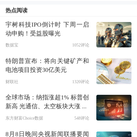
除了江苏，近期，山东、河南、陕西、
热点阅读
西藏、辽宁、广东等地密集出台政策，
宇树科技IPO倒计时 下周一启
举办专项活动，通过搭建对接平台、优
动申购！受益股曝光
化合作机制等方式力争险资投资。
数据宝
1052评论
例如，去年9月，山东省召开“险资入
特朗普宣布：将向关键矿产和
鲁：保险资管助力山东产业升级与创新
电池项目投资30亿美元
发展”恳谈会，73个基础设施、科技创
财联社
1320评论
新、绿色发展等重点领域优质项目建设
全球市场：纳指涨超1% 标普创
方与保险机构负责人进行了深入洽谈；
新高 光通信、太空板块大涨 ...
同月，辽宁省举办“引险资活水促辽宁
东方财富Choice数据
548评论
振兴”险资引入发展大会，促进险资与
8月8日晚间央视新闻联播要闻