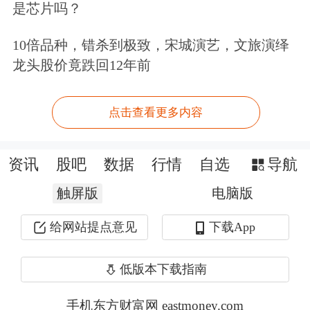
是芯片吗？
领域。
10倍品种，错杀到极致，宋城演艺，文旅演绎
以“险资入豫”为例，资金投向从
煤炭
能
龙头股价竟跌回12年前
源化工等传统领域，扩展至重点基础设
施、重大民生工程、重要经济产业等领
点击查看更多内容
域，为河南省一批大型项目如郑州地
资讯
股吧
数据
行情
自选
导航
铁、
高速公路
、城市更新、水利设施等
触屏版
电脑版
提供了长期稳定资金支持。此外，险资
还结合河南人口大省与保险保障主业实
给网站提点意见
下载App
际，先后在河南省投资了多个健康养老
低版本下载指南
项目，总规模超50亿元。
手机东方财富网 eastmoney.com