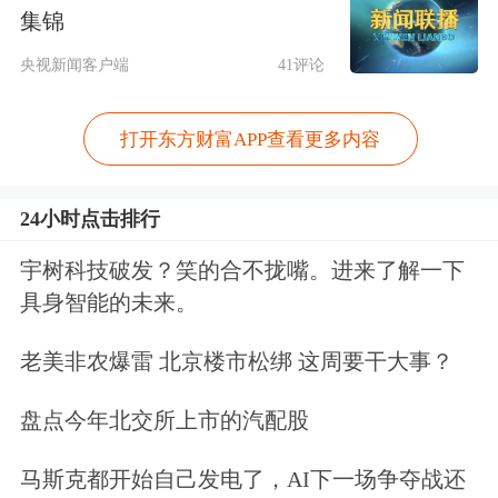
集锦
辽宁产业发展深度对接，辽沈资产盘活
央视新闻客户端
41评论
和沈阳集成电路并购险资基金项目、沈
阳文旅商
综合
项目及沈阳基础设施保债
打开东方财富APP查看更多内容
项目现场签约。
24小时点击排行
多元方式支持地方产业发展
宇树科技破发？笑的合不拢嘴。进来了解一下
记者了解到，险资入地方，主要聚焦支
具身智能的未来。
持地方经济的关键领域和重点产业，深
老美非农爆雷 北京楼市松绑 这周要干大事？
化产融协同联动。比如，此次“险资入
盘点今年北交所上市的汽配股
苏”项目库覆盖先进制造、科技创新、
绿色低碳、基础设施、民生工程等重点
马斯克都开始自己发电了，AI下一场争夺战还