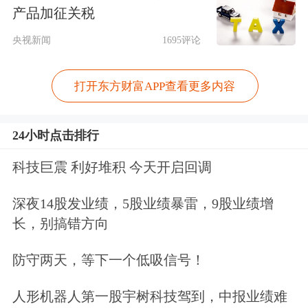
产品加征关税
央视新闻
1695评论
打开东方财富APP查看更多内容
24小时点击排行
科技巨震 利好堆积 今天开启回调
深夜14股发业绩，5股业绩暴雷，9股业绩增
预案上限合计超1000亿元
长，别搞错方向
与此同时，今年以来共有237家上市公
防守两天，等下一个低吸信号！
司发布了回购股份预案（剔除定向回
人形机器人第一股宇树科技驾到，中报业绩难
购、要约回购），其中
京东方A、
新开