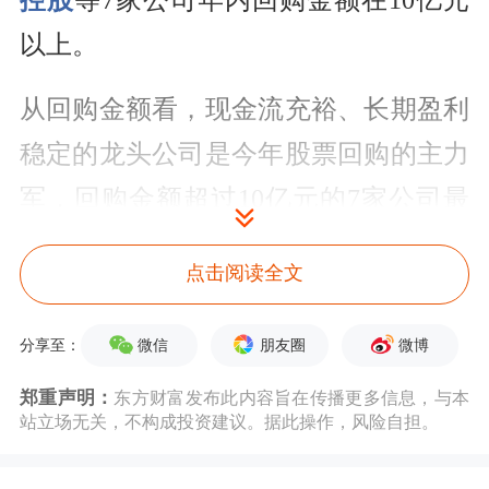
控股
等7家公司年内回购金额在10亿元
以上。
从回购金额看，现金流充裕、长期盈利
稳定的龙头公司是今年股票回购的主力
军，回购金额超过10亿元的7家公司最
新总市值均在千亿元以上，包括
白酒
、
点击阅读全文
家电、有色、
物流
等行业龙头公司。
美
的集团
年内回购金额居首，达到49.39
微信
朋友圈
微博
分享至：
亿元，
京东方A、顺丰控股
已回购金额
郑重声明：
东方财富发布此内容旨在传播更多信息，与本
均在40亿元以上。
站立场无关，不构成投资建议。据此操作，风险自担。
分行业来看，
医药生物
行业回购最积