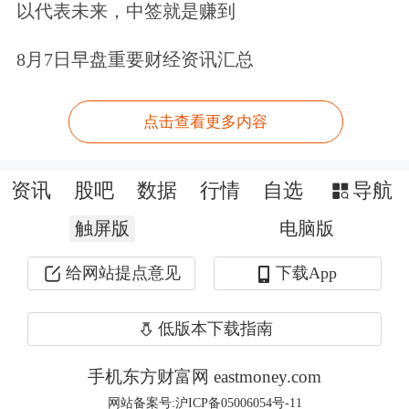
以代表未来，中签就是赚到
源
、
步长制药
、
特宝生物
等公司年内发
8月7日早盘重要财经资讯汇总
布两份股份回购预案。
以披露的拟回购金额上限统计，上市公
点击查看更多内容
司拟回购金额达到1062.3亿元，
美的集
资讯
股吧
数据
行情
自选
导航
团、
五粮液
、
格力电器
拟回购金额在
触屏版
电脑版
100亿元及以上，
京东方A、顺丰控
股、
海尔智家
拟回购金额居前，分别为
给网站提点意见
下载App
73亿元、60亿元、60亿元。
低版本下载指南
手机东方财富网 eastmoney.com
网站备案号:沪ICP备05006054号-11