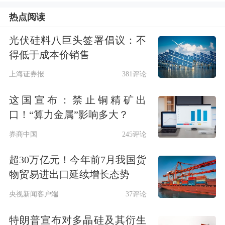
热点阅读
极，共有80家公司年内实施回购，其次
是
机械设备
、
电子
行业，分别有59家、
光伏硅料八巨头签署倡议：不
得低于成本价销售
56家。
上海证券报
381评论
今年A股呈现结构性行情，医药生物行
这国宣布：禁止铜精矿出
业指数自2025年9月以来持续回调，截
口！“算力金属”影响多大？
至最新收盘已累计下跌近20%，行业整
券商中国
245评论
体市盈率也从约40倍降至31.35倍。
出
超30万亿元！今年前7月我国货
于市值管理考量，多家医药上市公司表
物贸易进出口延续增长态势
示，拟通过股票回购增强投资者信心，
央视新闻客户端
37评论
推动公司股价回归内在价值。
特朗普宣布对多晶硅及其衍生