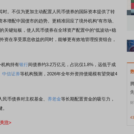
时。不仅为更加主动配置人民币债券的国际资本提供了转
资本增配中国债市的趋势。更精准回应了境外机构“有市场、
知到特色品种
了解北交所知识 做理性投资者
市
的关键短板，使人民币债券在全球资产配置中的“低波动+稳
得外资在享受票息收益的同时，能够更有效地管理投资组合，
外机构持有
银行
间债券约3.2万亿元，占比仅1.8%，远低于成
。
中信证券
等机构预测，2026年全年外资持债规模有望突破4
腾
民币债券对主权基金、
养老金
等长期配置资金的吸引力，
财
健。
4
关注>