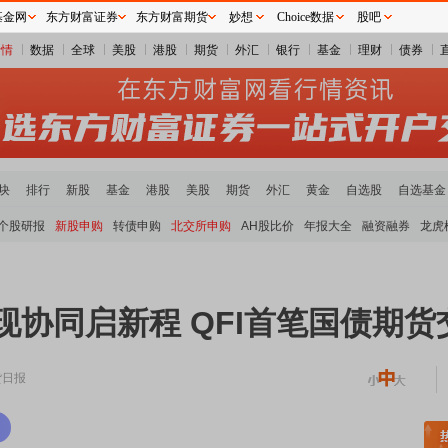
基金网
东方财富证券
东方财富期货
妙想
Choice数据
股吧
行情
数据
全球
美股
港股
期货
外汇
银行
基金
理财
债券
块
排行
新股
基金
港股
美股
期货
外汇
黄金
自选股
自选基金
个股研报
新股申购
转债申购
北交所申购
AH股比价
年报大全
融资融券
龙虎
现协同启新程 QFI首笔国债期
货日报
土板块领涨
元件板块走强
半导体板块活跃
沪深资金流向
A股估值分析全览
重要