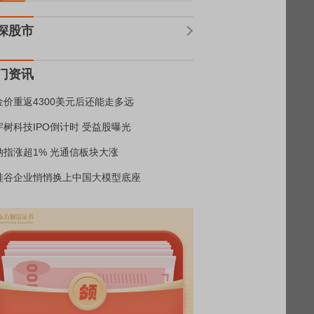
深股市
门资讯
金价重返4300美元后还能走多远
宇树科技IPO倒计时 受益股曝光
纳指涨超1% 光通信板块大涨
硅谷企业悄悄换上中国大模型底座