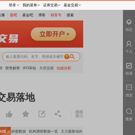
登录
我的菜单
证券交易
基金交易
直播
股吧
基金吧
博客
财富号
搜索
动态
个人
0
榜
限售解禁
IPO审核
大宗交易
估值分析
自选
货交易落地
消息
搜索
机构持股数据
机构调研数据一览
主力最新动向
上市公司限售股解禁一览
昨日涨