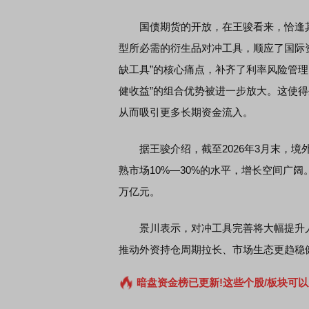
国债期货的开放，在王骏看来，恰逢其
席连线｜东方财富证券陈果：A股再平衡的
型所必需的衍生品对冲工具，顺应了国际
债券知识通识：从基础认
，将吹向何处
缺工具”的核心痛点，补齐了利率风险管理
健收益”的组合优势被进一步放大。这使
从而吸引更多长期资金流入。
据王骏介绍，截至2026年3月末，境
熟市场10%—30%的水平，增长空间广阔
万亿元。
景川表示，对冲工具完善将大幅提升人
推动外资持仓周期拉长、市场生态更趋稳
暗盘资金榜已更新!这些个股/板块可以