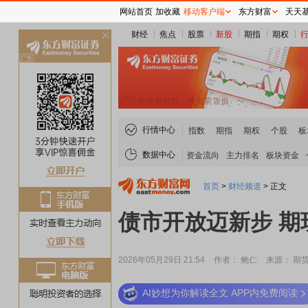
网站首页
加收藏
移动客户端
东方财富
天天
财经
焦点
股票
新股
期指
期权
关
闭
行情中心
指数
期指
期权
个股
板
数据中心
资金流向
主力排名
板块资金
首页
>
财经频道
>
正文
债市开放迈新步 期
2026年05月29日 21:54
作者： 鲍仁
来源： 期
AI妙想为你解读全文 APP内免费阅读
稀