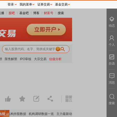
登录
我的菜单
证券交易
基金交易
直播
股吧
基金吧
博客
财富号
搜索
动态
个人
0
榜
限售解禁
IPO审核
大宗交易
估值分析
自选
消息
搜索
要机构持股数据
机构调研数据一览
主力最新动向
上市公司限售股解禁一览
昨日