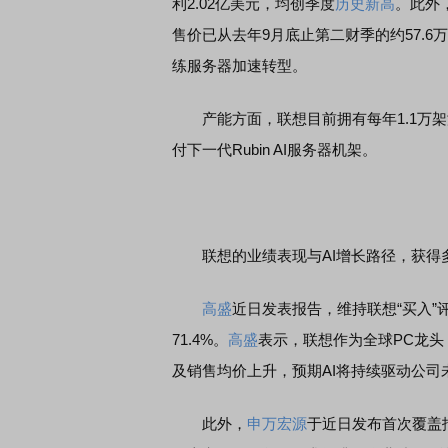
利2.02亿美元，均创季度
历史新高
。此外
售价已从去年9月底止第二财季的约57.6
练服务器加速转型。
产能方面，联想目前拥有每年1.1万架液
付下一代Rubin AI服务器机架。
联想的业绩表现与AI增长路径，获得
高盛
近日发表报告，维持联想“买入”评
71.4%。
高盛
表示，联想作为全球PC龙
及销售均价上升，预期AI将持续驱动公司
此外，
申万宏源
于近日发布首次覆盖报