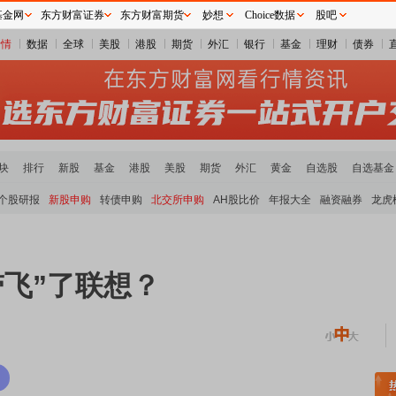
基金网
东方财富证券
东方财富期货
妙想
Choice数据
股吧
行情
数据
全球
美股
港股
期货
外汇
银行
基金
理财
债券
块
排行
新股
基金
港股
美股
期货
外汇
黄金
自选股
自选基金
个股研报
新股申购
转债申购
北交所申购
AH股比价
年报大全
融资融券
龙虎
带飞”了联想？
稀土板块领涨
元件板块走强
半导体板块活跃
沪深资金流向
A股估值分析全览
重