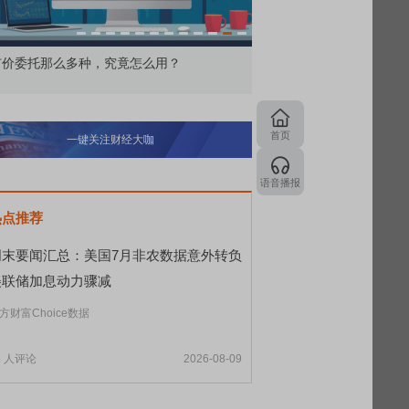
价委托那么多种，究竟怎么用？
北交所顶格打新居然只能
首页
一键关注财经大咖
语音播报
热点推荐
周末要闻汇总：美国7月非农数据意外转负
美联储加息动力骤减
方财富Choice数据
6
人评论
2026-08-09