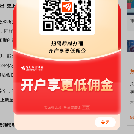
出“史上最强”季度成绩单
知到特色品种
了解北交所知识 做理性投资者
市
438亿美元，同比增长88%，
超市
场预期的357亿美元；调
同样超出FactSet分析师预期的2.96美元。这被FactSet数
预期的最大幅度。
戴尔当季AI优化服务器收入达到161亿美元，较上年同期
达244亿美元。截至季度末，AI积压订单创下513亿美元的纪录
财报电话会议上表示，公司目前拥有超过5000家AI服务器客户。
将2027财年AI服务器全年收入预期上调至约600亿美
1670亿美元，同比增长约50%。Jeff Clarke称：“这只
东
5
想领涨港股AI算力板块