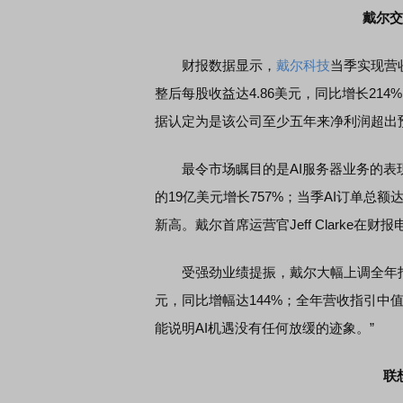
戴尔交
席连线｜东方财富证券陈果：A股再平衡的
债券知识通识：从基础认
财报数据显示，
戴尔科技
当季实现营收
，将吹向何处
整后每股收益达4.86美元，同比增长214%，
据认定为是该公司至少五年来净利润超出
最令市场瞩目的是AI服务器业务的表现。
的19亿美元增长757%；当季AI订单总额
新高。戴尔首席运营官Jeff Clarke在
受强劲业绩提振，戴尔大幅上调全年指引，
元，同比增幅达144%；全年营收指引中值上调至
能说明AI机遇没有任何放缓的迹象。”
联