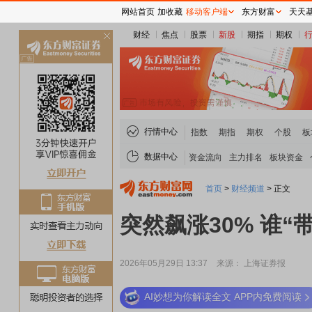
网站首页
加收藏
移动客户端
东方财富
天天
财经
焦点
股票
新股
期指
期权
关
闭
行情中心
指数
期指
期权
个股
板
数据中心
资金流向
主力排名
板块资金
首页
>
财经频道
>
正文
突然飙涨30% 谁“
2026年05月29日 13:37
来源： 上海证券报
AI妙想为你解读全文 APP内免费阅读