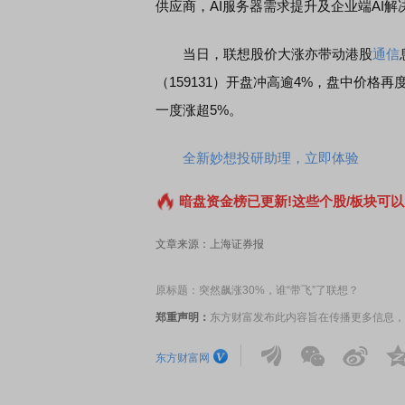
供应商，AI服务器需求提升及企业端AI
当日，联想股价大涨亦带动港股
通信
（159131）开盘冲高逾4%，盘中价格
一度涨超5%。
全新妙想投研助理，立即体验
暗盘资金榜已更新!这些个股/板块可以
文章来源：上海证券报
原标题：突然飙涨30%，谁“带飞”了联想？
郑重声明：
东方财富发布此内容旨在传播更多信息，
东方财富网