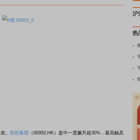
沪
热
爆发。
联想集团
（00992.HK）盘中一度飙升超30%，最高触及