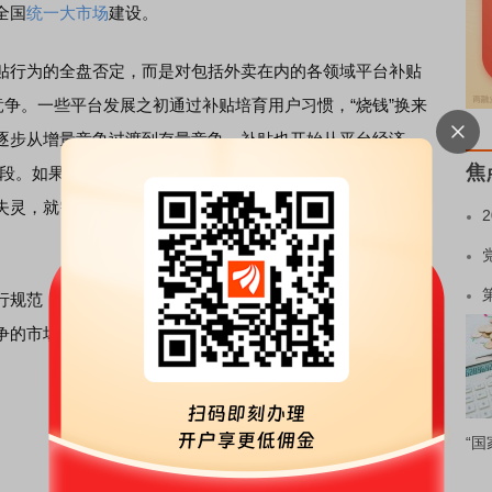
全国
统一大市场
建设。
行为的全盘否定，而是对包括外卖在内的各领域平台补贴
竞争。一些平台发展之初通过补贴培育用户习惯，“烧钱”换来
逐步从增量竞争过渡到存量竞争，补贴也开始从平台经济
焦
的手段。如果补贴扭曲了正常的市场价格形成机制，不断挤压品
失灵，就需要监管力量介入，引导竞争回归效率与创新本
规范，引导平台经济从补贴驱动的存量竞争转向创新驱动
争的市场秩序，让合理合规的补贴切实惠及人民群众，澎湃
“国
责任编辑：73