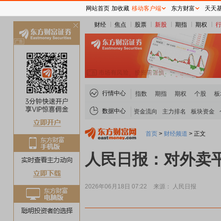
网站首页
加收藏
移动客户端
东方财富
天天
财经
焦点
股票
新股
期指
期权
关
闭
行情中心
指数
期指
期权
个股
板
数据中心
资金流向
主力排名
板块资金
首页
>
财经频道
>
正文
人民日报：对外卖平
2026年06月18日 07:22
来源： 人民日报
煤炭板块领涨