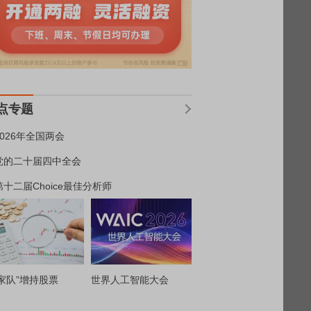
点专题
2026年全国两会
党的二十届四中全会
第十二届Choice最佳分析师
家队”增持股票
世界人工智能大会