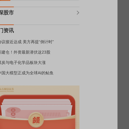
深股市
门资讯
协议接近达成 美方再提“倒计时”
新建仓！外资最新潜伏这23股
煤炭与电子化学品板块大涨
中国大模型正成为全球AI的鲇鱼