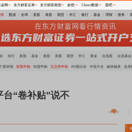
基金网
东方财富证券
东方财富期货
妙想
Choice数据
股吧
行情
数据
全球
美股
港股
期货
外汇
银行
基金
理财
债券
块
排行
新股
基金
港股
美股
期货
外汇
黄金
自选股
自选基金
个股研报
新股申购
转债申购
北交所申购
AH股比价
年报大全
融资融券
龙虎
台“卷补贴”说不
贵金属板块走强
半导体板块活跃
沪深资金流向
A股估值分析全览
重要机构持