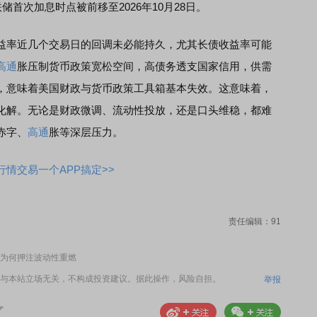
储首次加息时点被前移至2026年10月28日。
率近几个交易日的回调未必能持久，尤其长债收益率可能
高通
胀压制货币政策宽松空间，高债务透支国家信用，供需
，意味着美国财政与货币政策工具箱基本失效。这意味着，
化解。无论是财政微调、流动性投放，还是口头维稳，都难
赤字、
高通
胀等深层压力。
情交易一个APP搞定>>
责任编辑：91
为何押注波动性重燃
与本站立场无关，不构成投资建议。据此操作，风险自担。
举报