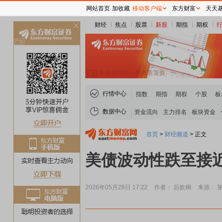
网站首页
加收藏
移动客户端
东方财富
天天
财经
焦点
股票
新股
期指
期权
关
闭
行情中心
指数
期指
期权
个股
板
数据中心
资金流向
主力排名
板块资金
首页
>
财经频道
>
正文
美债波动性跌至接
2026年05月28日 17:22
作者： 后歆桐
来源： 
贵金