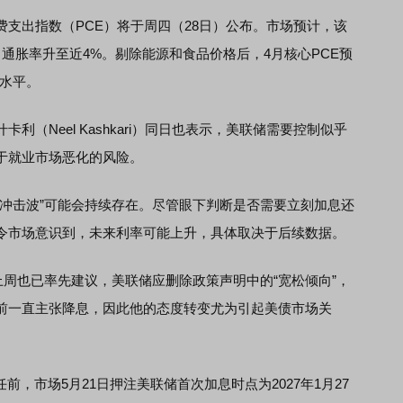
出指数（PCE）将于周四（28日）公布。市场预计，该
通胀率升至近4%。剔除能源和食品价格后，4月核心PCE预
高水平。
Neel Kashkari）同日也表示，美联储需要控制似乎
于就业市场恶化的风险。
击波”可能会持续存在。尽管眼下判断是否需要立刻加息还
令市场意识到，未来利率可能上升，具体取决于后续数据。
ller)上周也已率先建议，美联储应删除政策声明中的“宽松倾向”，
前一直主张降息，因此他的态度转变尤为引起美债市场关
任前，市场5月21日押注美联储首次加息时点为2027年1月27