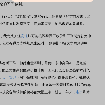
息的天平”倾斜。
三（27日）也放“鹰”称，通胀确实正朝着错误的方向发展，若
时仍将维持利率不变，但如果需要，她已做好加息准备。
，我尤其关注
高通
胀可能根深蒂固于物价和工资制定行为中
，我准备通过支持加息来应对。”她在斯坦福大学的演讲中
有所下降，但她也意识到，即使中东冲突的冲击是短暂
可能会对更高的能源价格计价，工人们也会将这些成本计入
，
人工智能
（AI）领域的巨额投资也可能推高物价。规模达
其他高科技设备价格产生影响，未来这一因素对整体通胀的传导
科技设备和软件的价格都大幅上涨，过去一年来，
电力
和水