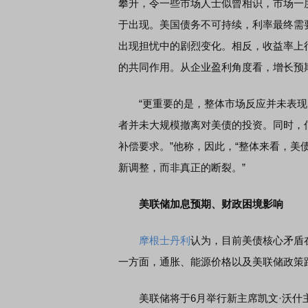
攀升，令一些市场人士似曾相识，市场一度
于出现。美国债务不可持续，利率最终需
出现担忧中的剧烈变化。相反，收益率上
席连线｜东方财富证券陈果：A股再平衡的
债券知识通识：从基础认
，将吹向何处
的共同作用。从企业盈利角度看，增长预
“更重要的是，整体市场反应并未表现
者并未大规模撤离对美债的投资。同时，
补偿要求。”他称，因此，“整体来看，
新调整，而非真正的断裂。”
美联储加息预期、财政困境影响
摩根士丹利
认为，目前美债核心矛盾
一方面，通胀、能源价格以及美联储政策
美联储将于6月举行新主席凯文·沃什主