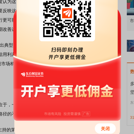
认为这可能是“关键时刻”，即长期担忧的美债市场“断裂”终
要反映这一情况的观点一直存在。然而，现实是，市场并未
行更可能是由于经济增长预期略有改善，以及期限溢价上升
知到特色品种
了解北交所知识 做理性投资者
市
期改善这一方面的作用也并不令人意外。
出典型的压力事件特征。美债拍卖总体表现稳健，表明投资
信用利差仍维持在较低水平，表明投资者并未显著提高风险
美债市场稍早的波动及美债收益率大幅攀升，更像是一次市场重
东
在于，一方面，中东局势缓和短期内稳定了市场情绪。但另
路径的不确定性，仍足以重新引发长期美债市场大幅波动。
3
持的第一次利率会议。市场共识预期是，本次会议将继续按