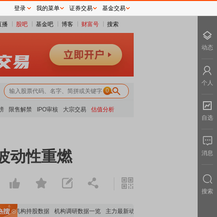
登录
我的菜单
证券交易
基金交易
直播
股吧
基金吧
博客
财富号
搜索
动态
个人
0
榜
限售解禁
IPO审核
大宗交易
估值分析
自选
波动性重燃
消息
搜索
要机构持股数据
机构调研数据一览
主力最新动向
上市公司限售股解禁一览
昨日