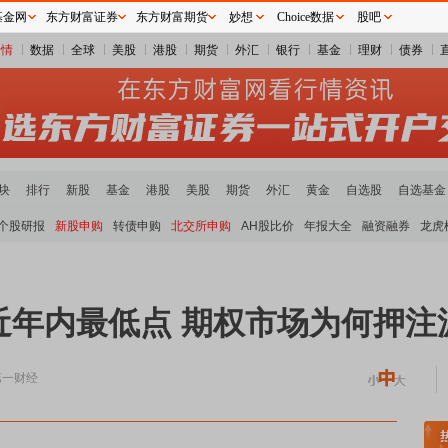
基金网
东方财富证券
东方财富期货
妙想
Choice数据
股吧
行情
数据
全球
美股
港股
期货
外汇
银行
基金
理财
债券
块
排行
新股
基金
港股
美股
期货
外汇
黄金
自选股
自选基金
个股研报
新股申购
转债申购
北交所申购
AH股比价
年报大全
融资融券
龙虎
近年内最低点 期权市场为何押注
第一财经
属板块领涨
小金属板块走强
半导体板块活跃
沪深资金流向
A股估值分析全览
重