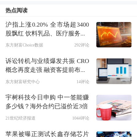
别为3.12亿元、1.85亿元。
热点阅读
市场表现上，机构扎堆调研股中，近5
沪指上涨0.20% 全市场超3400
股飘红 饮料乳品、医疗服务...
日上涨的有21只，涨幅居前的有英唐智
东方财富Choice数据
292评论
控、东威科技、纽威数控等，涨幅为
诉讼转机与业绩爆发共振 CRO
19.37%、11.05%、10.74%；下跌的有
概念再度走强 融资客提前布...
30只，跌幅居前的有广联航空、奥浦
东方财富研究中心
14评论
迈、厦门钨业等，跌幅为13.50%、
宇树科技今日申购 中一签能赚
10.65%、10.03%。（数据宝）
多少钱？海外合约已溢价近3倍
近5日机构调研股一览
21世纪经济报道
1044评论
左右拖动表格，可查看剩余表格内容
苹果被曝正测试长鑫存储芯片