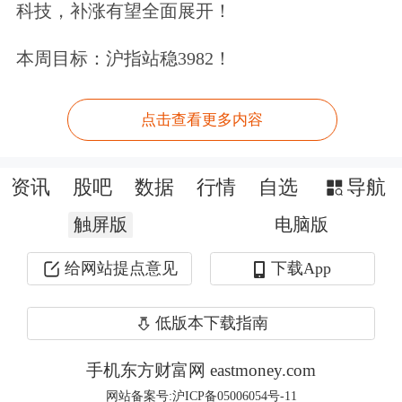
科技，补涨有望全面展开！
002001
新和成
1
57
31.74
本周目标：沪指站稳3982！
300911
亿田智能
1
52
34.12
300793
佳禾智能
1
52
14.57
点击查看更多内容
300887
谱尼测试
1
47
9.56
300976
达瑞电子
2
45
77.18
资讯
股吧
数据
行情
自选
导航
300979
华利集团
1
44
37.94
触屏版
电脑版
688028
沃尔德
1
41
118.18
688697
纽威数控
1
41
23.00
给网站提点意见
下载App
688719
爱科赛博
1
41
75.15
低版本下载指南
688686
奥普特
1
39
133.30
688379
华光新材
1
38
73.89
手机东方财富网 eastmoney.com
网站备案号:沪ICP备05006054号-11
605358
立昂微
1
38
50.15