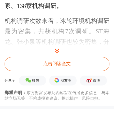
家、138家机构调研。
机构调研次数来看，冰轮环境机构调研
最为密集，共获机构7次调研。ST海
龙、张小泉等机构调研也较为密集，分
别被机构调研4次、3次。
点击阅读全文
数据宝统计，20家以上机构扎堆调研股
中，近5日资金净流入的有14只，英唐
微信
朋友圈
微博
分享至：
智控近5日净流入资金3.73亿元，主力
郑重声明：
东方财富发布此内容旨在传播更多信息，与本
资金净流入最多；净流入资金较多的还
站立场无关，不构成投资建议。据此操作，风险自担。
有盛视科技、欧陆通等，净流入资金分