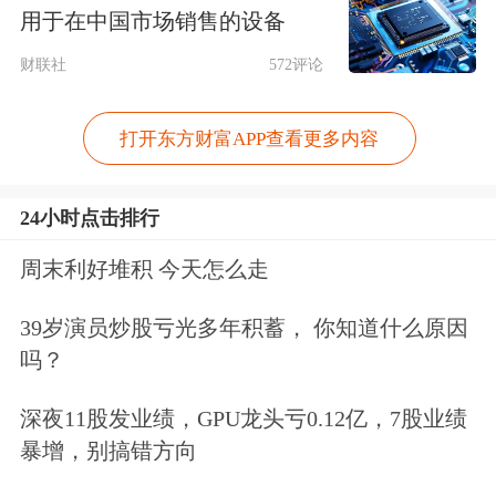
用于在中国市场销售的设备
证券代码
证券简称
机构调研次数
机构家数
最新收
600549
厦门钨业
1
232
53.46
财联社
572评论
688008
澜起科技
1
178
247.99
打开东方财富APP查看更多内容
300476
胜宏科技
1
169
346.20
300677
英科医疗
2
138
51.31
24小时点击排行
300480
光力科技
2
137
39.38
周末利好堆积 今天怎么走
688700
东威科技
1
130
72.85
689009
九号公司-WD
1
124
40.51
39岁演员炒股亏光多年积蓄， 你知道什么原因
002410
广联达
1
89
10.21
吗？
002916
深南电路
1
78
335.92
深夜11股发业绩，GPU龙头亏0.12亿，7股业绩
688313
仕佳光子
1
66
173.42
暴增，别搞错方向
300684
中石科技
1
59
59.39