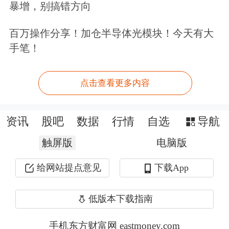
暴增，别搞错方向
002327
富安娜
0.39
5.74
000899
赣能股份
0.57
5.73
百万操作分享！加仓半导体光模块！今天有大
手笔！
601838
成都银行
0.92
5.71
600295
鄂尔多斯
0.70
5.66
点击查看更多内容
600023
浙能电力
0.28
5.66
002884
凌霄泵业
1.00
5.65
资讯
股吧
数据
行情
自选
导航
600861
北京人力
1.03
5.63
触屏版
电脑版
000719
中原传媒
0.66
5.61
600575
淮河能源
0.19
5.59
给网站提点意见
下载App
600694
大商股份
1.00
5.58
低版本下载指南
601083
锦江航运
0.61
5.48
600866
星湖科技
0.38
5.47
手机东方财富网 eastmoney.com