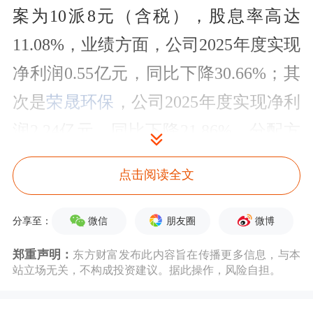
案为10派8元（含税），股息率高达
11.08%，业绩方面，公司2025年度实现
净利润0.55亿元，同比下降30.66%；其
次是
荣晟环保
，公司2025年度实现净利
润2.24亿元，同比下降21.86%，分配方
案为10派11元（含税），股息率达
点击阅读全文
8.70%；股息率较高的还有
立霸股份
、
君正集团
、
惠而浦
等，股息率分别为
微信
朋友圈
微博
分享至：
8.31%、7.88%、7.01%。
郑重声明：
东方财富发布此内容旨在传播更多信息，与本
站立场无关，不构成投资建议。据此操作，风险自担。
股息率高于5%的公司中，从行业属性