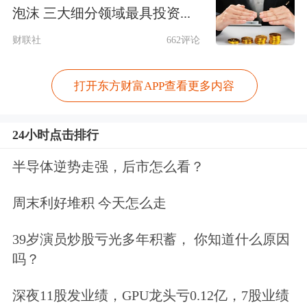
601216
君正集团
0.38
7.88
泡沫 三大细分领域最具投资...
600983
惠而浦
0.67
7.01
财联社
662评论
600398
海澜之家
0.41
6.78
打开东方财富APP查看更多内容
600566
济川药业
1.74
6.62
605266
健之佳
1.27
6.61
24小时点击排行
600066
宇通客车
2.00
6.12
000915
华特达因
2.00
6.05
半导体逆势走强，后市怎么看？
002032
苏泊尔
2.63
5.97
周末利好堆积 今天怎么走
600642
申能股份
0.46
5.91
39岁演员炒股亏光多年积蓄， 你知道什么原因
000848
承德露露
0.50
5.88
吗？
002572
索菲亚
0.80
5.88
深夜11股发业绩，GPU龙头亏0.12亿，7股业绩
002612
朗姿股份
1.20
5.87