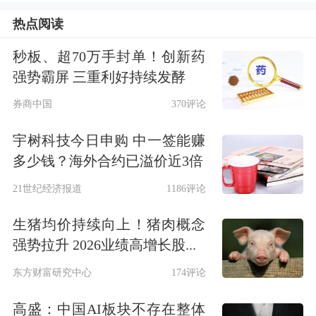
来看，
医药生物
、
纺织服饰
、
交通运输
热点阅读
等行业上榜公司最多，分别有7家、5
秒板、超70万手封单！创新药
家、5家公司上榜。按板块分布统计，
强势霸屏 三重利好持续发酵
深沪主板公司有49家，创业板公司有1
券商中国
370评论
家。
宇树科技今日申购 中一签能赚
高股息率股票一览
多少钱？海外合约已溢价近3倍
21世纪经济报道
1186评论
左右拖动表格，可查看剩余表格内容
代码
简称
2025年度每股派现（元）
股息率（%
生猪均价持续向上！猪肉概念
强势拉升 2026业绩高增长股...
002763
汇洁股份
0.80
11.08
603165
荣晟环保
1.10
8.70
东方财富研究中心
174评论
603519
立霸股份
1.00
8.31
高盛：中国AI板块不存在整体