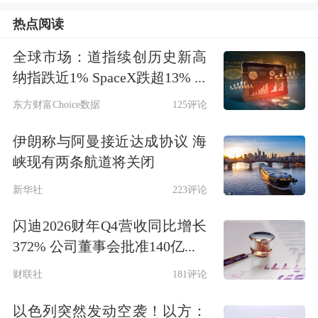
本面在2025年整体保持相对健康，尽管
热点阅读
下半年价格持续下跌，但库存去化效果
全球市场：道指续创历史新高
较好，厂库及社会库库存率最终均落至
纳指跌近1% SpaceX跌超13% ...
较低水平，尤其是厂库库存持续处于低
东方财富Choice数据
125评论
位。这也佐证了为何2025年在炼厂利润
伊朗称与阿曼接近达成协议 海
峡现有两条航道将关闭
相对丰厚的情况下，冬储价格仍超预期
新华社
223评论
偏高。在此背景下，若2026年上半年需
求未被证伪，市场大概率仍会像2025年
闪迪2026财年Q4营收同比增长
372% 公司董事会批准140亿...
一样，围绕低库存和供给偏紧逻辑进行
财联社
181评论
交易。但我们认为，所谓沥青生产原料
收紧的逻辑缺乏现实支撑。事件发生
以色列突然发动空袭！以方：