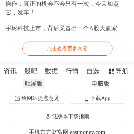
操作：真正的机会不会只有一次，今天加点
续炼厂增产沥青的可能性较高。
它，发车！
四是季节性估值区间也对沥青绝对价格
宇树科技上市，背后又冒出一个A股大赢家
形成压制。节后首个交易日原油价格下
点击查看更多内容
跌而沥青价格大涨，推动沥青对布伦特
原油比值升至历史季节性高位区间。
资讯
股吧
数据
行情
自选
导航
综合
来看，当前看似表现较强的沥青期
触屏版
电脑版
现货市场，实际已面临较大的上行压
给网站提点意见
下载App
力。节后沥青价格相对快速上涨，基本
已反映利多预期，后续需重点关注两方
低版本下载指南
面变量：一是“十五五”规划相关指标若
手机东方财富网 eastmoney.com