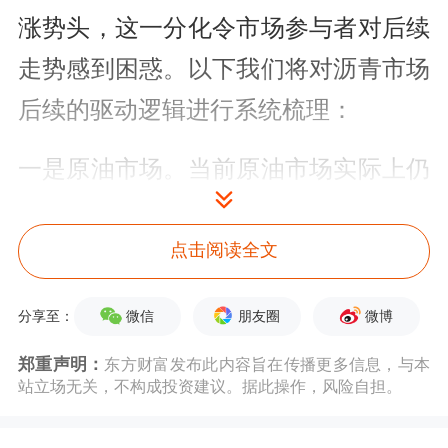
涨势头，这一分化令市场参与者对后续
走势感到困惑。以下我们将对沥青市场
后续的驱动逻辑进行系统梳理：
一是原油市场。当前原油市场实际上仍
承受着较大的基本面压力。从确定性角
度评估，油价向下突破前低的可能性已
点击阅读全文
显著降低，但当前条件仍不足以支撑油
微信
朋友圈
微博
分享至：
价大幅上涨，预计后市将继续围绕
郑重声明：
东方财富发布此内容旨在传播更多信息，与本
60~65美元／桶区间中枢震荡运行。
站立场无关，不构成投资建议。据此操作，风险自担。
二是供需情况与估值结构。沥青自身基