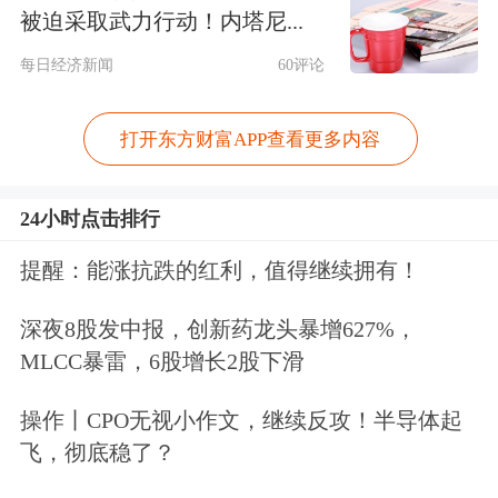
被迫采取武力行动！内塔尼...
后，市场并未出现激进采购，原料贴水
每日经济新闻
60评论
也未出现大幅溢价，整体保持相对稳
定，甚至其他替代原油也未见集中采购
打开东方财富APP查看更多内容
现象，这说明地方炼厂在中短期内原料
供应并无明显缺口。
24小时点击排行
提醒：能涨抗跌的红利，值得继续拥有！
从历史经验来看，国内最终并未因原料
短缺而长期停产导致供应紧张，原料偏
深夜8股发中报，创新药龙头暴增627%，
MLCC暴雷，6股增长2股下滑
紧作为价格上涨的驱动因素并不稳固。
操作丨CPO无视小作文，继续反攻！半导体起
三是今年沥青需求存在较大收缩可能，
飞，彻底稳了？
市场需警惕当前生产沥青的高利润，后