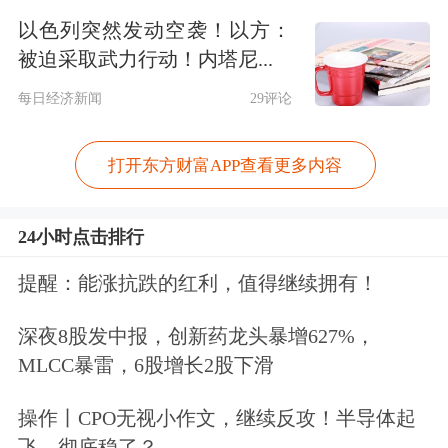
以色列突然发动空袭！以方：
被迫采取武力行动！内塔尼...
每日经济新闻
29评论
打开东方财富APP查看更多内容
国产商业火箭复用技术取得新进展
24小时点击排行
国内方面，6月9日，朱雀二号改进型遥
提醒：能涨抗跌的红利，值得继续拥有！
六运载火箭在东风商业航天创新试验区
点火升空，以“一箭双星”方式成功将千
深夜8股发中报，创新药龙头暴增627%，
MLCC暴雷，6股增长2股下滑
帆DTC01星和
中国移动
02星送入预定轨
道，发射任务取得圆满成功。
操作丨CPO无视小作文，继续反攻！半导体起
飞，彻底稳了？