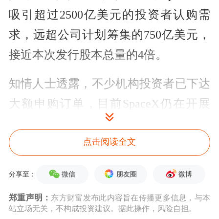
吸引超过2500亿美元的投资者认购需
求，远超公司计划筹集的750亿美元，
接近本次发行股本总量的4倍。
知情人士透露，不少机构投资者已下达
大额申购订单，目前SpaceX仍在开展
IPO路演推介工作。
点击阅读全文
其中，沙特阿拉伯公共投资基金(PIF)和
科威特投资局(KIA)各自已提交10亿至
微信
朋友圈
微博
分享至：
50亿美元不等的认购订单。此外，资产
郑重声明：
东方财富发布此内容旨在传播更多信息，与本
站立场无关，不构成投资建议。据此操作，风险自担。
规模达5800亿美元的卡塔尔投资局