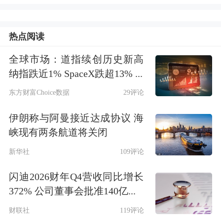
(QIA)也极有可能做出重大投资承诺。
热点阅读
SpaceX此次拟以每股135美元的固定价
全球市场：道指续创历史新高
格发行5.556亿股，募资总额约750亿美
纳指跌近1% SpaceX跌超13% ...
元。股票预计将于6月12日开始交易。
东方财富Choice数据
29评论
此次IPO有望成为有史以来全球规模最
伊朗称与阿曼接近达成协议 海
大的新股发行，超越沙特阿美2019年创
峡现有两条航道将关闭
下的294亿美元上市纪录。
新华社
109评论
闪迪2026财年Q4营收同比增长
372% 公司董事会批准140亿...
财联社
119评论