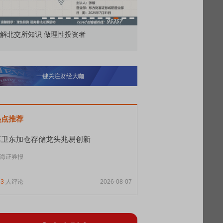
解北交所知识 做理性投资者
市价委托那么多种，究竟
一键关注财经大咖
热点推荐
葛卫东加仓存储龙头兆易创新
海证券报
13
人评论
2026-08-07