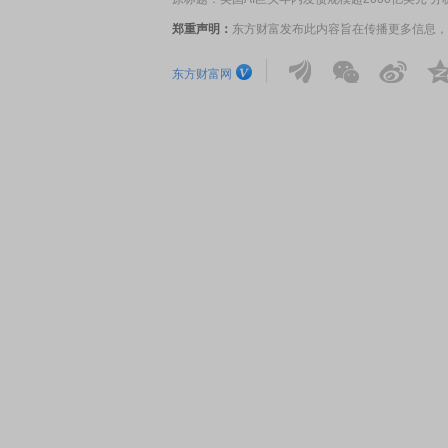
郑重声明：
东方财富发布此内容旨在传播更多信息，
EDMI K90 至尊版 新品发布会
首席连线｜东方财富证券陈
东方财富网
风，将吹向何处