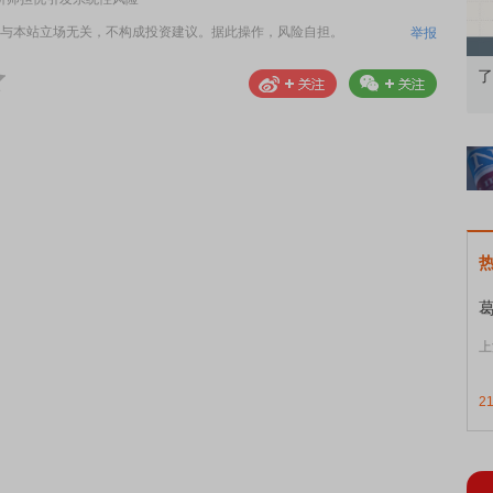
与本站立场无关，不构成投资建议。据此操作，风险自担。
举报
果：A股再平衡的
债券知识通识：从基础认知到特色品种
了
上
2