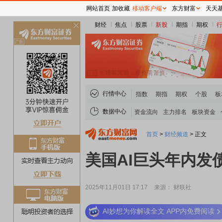
网站首页
加收藏
移动客户端
东方财富
天天
财经
焦点
股票
新股
期指
期权
关
闭
行情中心
指数
期指
期权
个股
板
数据中心
资金流向
主力排名
板块资金
首页
>
财经频道
>
正文
美国AI巨头年内发
2025年11月01日 17:17
来源： 财联社
AI妙想为你解读全文 APP内免费阅读