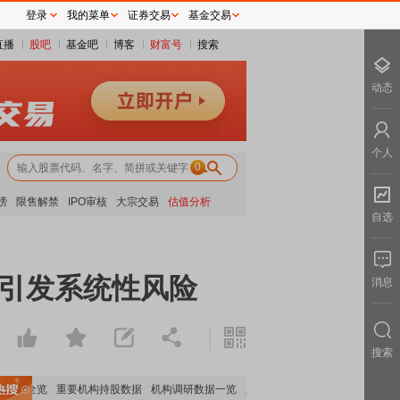
登录
我的菜单
证券交易
基金交易
直播
股吧
基金吧
博客
财富号
搜索
动态
个人
0
榜
限售解禁
IPO审核
大宗交易
估值分析
自选
忧引发系统性风险
消息
搜索
分析全览
重要机构持股数据
机构调研数据一览
主力最新动向
上市公司限售股解