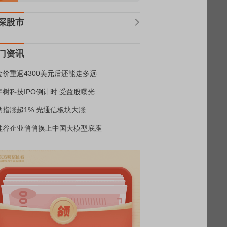
深股市
门资讯
金价重返4300美元后还能走多远
宇树科技IPO倒计时 受益股曝光
纳指涨超1% 光通信板块大涨
硅谷企业悄悄换上中国大模型底座