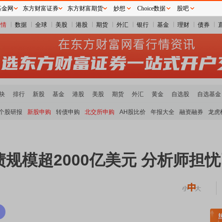
基金网
东方财富证券
东方财富期货
妙想
Choice数据
股吧
行情
数据
全球
美股
港股
期货
外汇
银行
基金
理财
债券
块
排行
新股
基金
港股
美股
期货
外汇
黄金
自选股
自选基金
个股研报
新股申购
转债申购
北交所申购
AH股比价
年报大全
融资融券
龙虎
债规模超2000亿美元 分析师担
稀土板块领涨
元件板块走强
半导体板块活跃
沪深资金流向
A股估值