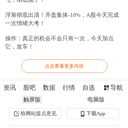
公告简历显示，刘伟现任公司第六届董
事会董事和提名委员会委员，曾于2016
浮筹彻底出清！开盘集体-10%，A股今天完成
一次情绪大考！
年4月至2023年12月任公司总经理。
操作：真正的机会不会只有一次，今天加点
公开资料显示，刘伟多年任职于巨人网
它，发车！
络。2013年，史玉柱辞去巨人网络CEO
时，由刘伟接任。2024年1月，公司创
点击查看更多内容
始人兼董事长史玉柱在2024年公司年会
资讯
股吧
数据
行情
自选
导航
上提到管理层发生变动时表示，巨人网
触屏版
电脑版
络前CEO刘伟并未退休，而是转任巨人
网络总裁，新任CEO张栋是刘伟亲自挑
给网站提点意见
下载App
选的接班人。如今，刘伟再次接棒回