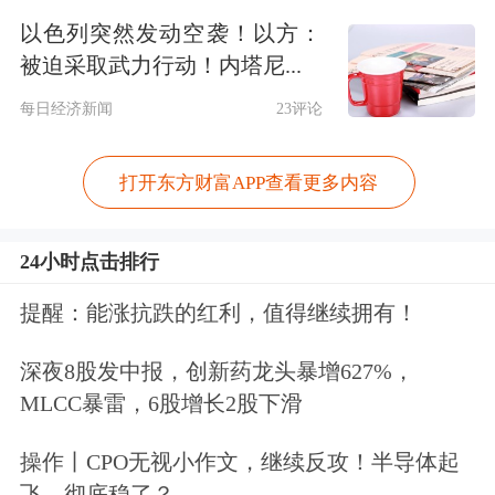
以色列突然发动空袭！以方：
2022年起，张栋加入
网易云音乐
管理团
被迫采取武力行动！内塔尼...
队，负责商业化及市场等多项工作，同
每日经济新闻
23评论
时担任公司法定代表人。2024年起，张
打开东方财富APP查看更多内容
栋回归巨人网络集团股份有限公司任
CEO职务。
24小时点击排行
红星资本局注意到，根据2024年年报，
提醒：能涨抗跌的红利，值得继续拥有！
在巨人网络董监高中，总经理张栋薪酬
深夜8股发中报，创新药龙头暴增627%，
最高，为337万元，超过史玉柱的119万
MLCC暴雷，6股增长2股下滑
元。
操作丨CPO无视小作文，继续反攻！半导体起
飞，彻底稳了？