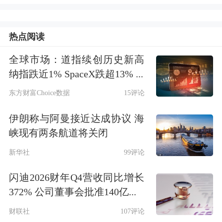
报，张栋拥有近20年的游戏行业从业经
验。2005年，张栋加入腾讯互动娱乐事
热点阅读
业部，任产品经理。2009年，张栋加入
全球市场：道指续创历史新高
纳指跌近1% SpaceX跌超13% ...
巨人网络，任《征途2》等项目产品总
东方财富Choice数据
15评论
监。2013年，张栋加入
网易
，组建了网
易暴雪游戏中国发行和电竞团队，发行
伊朗称与阿曼接近达成协议 海
峡现有两条航道将关闭
和运营了《炉石传说》《暗黑破坏神
新华社
99评论
3》《风暴英雄》《守望先锋》等游戏
以及《魔兽世界》多个资料片的国服版
闪迪2026财年Q4营收同比增长
372% 公司董事会批准140亿...
本，此后历任上海合作部总经理、上海
财联社
107评论
网之易法定代表人及执行董事等职。