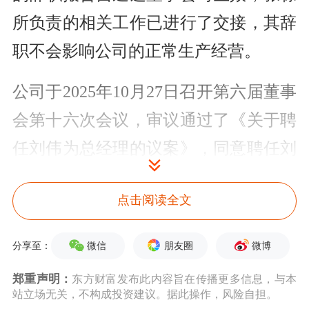
所负责的相关工作已进行了交接，其辞
职不会影响公司的正常生产经营。
公司于2025年10月27日召开第六届董事
会第十六次会议，审议通过了《关于聘
任刘伟为总经理的议案》，同意聘任刘
伟为公司总经理，其任期自董事会审议
点击阅读全文
通过之日起至公司第六届董事会任期届
满之日止。
微信
朋友圈
微博
分享至：
据南方都市报报道，“80后”张栋现年44
郑重声明：
东方财富发布此内容旨在传播更多信息，与本
站立场无关，不构成投资建议。据此操作，风险自担。
岁，毕业于北京大学。根据2024年年