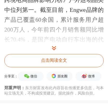
跨境电商品牌影响力榜》户外运动品类
中位列第一。截至目前，Engwe品牌的
产品已覆盖60余国，累计服务用户超
200万人，今年前四个月销售额同比增
长70.4%，是国产电动自行车出海的代
表性案例。
点击阅读全文
近期，21世纪经济报道对话英格威创始
人之一彭睿，拆解其从国内代工厂到全
微信
朋友圈
微博
分享至：
球品牌的进阶之路，及背后的战略思
郑重声明：
东方财富发布此内容旨在传播更多信息，与本
考。
站立场无关，不构成投资建议。据此操作，风险自担。