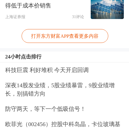
得低于成本价销售
21世纪：能否介绍英格威的创始团队背
景及发展历程中的关键节点？
上海证券报
31评论
彭睿：
英格威的核心创始人是熊昊，我
打开东方财富APP查看更多内容
和其他核心成员则在不同阶段加入，各
24小时点击排行
自拥有不同领域的背景。我们早在2014
年就开始布局国内电商，主攻淘宝、天
科技巨震 利好堆积 今天开启回调
猫平台，聚焦折叠代驾车赛道，当时采
深夜14股发业绩，5股业绩暴雷，9股业绩增
用ODM模式，为新大洲、绿源、雅迪
长，别搞错方向
等品牌提供服务。
防守两天，等下一个低吸信号！
2018-2019年，我们初步尝试外贸，主
欧菲光（002456）控股中科岛晶，卡位玻璃基