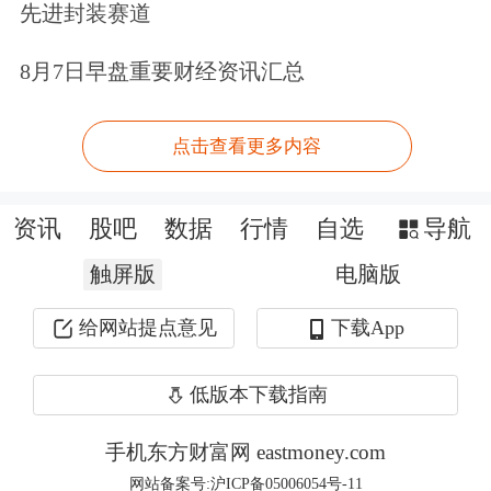
先进封装赛道
要是将国内产品通过环球易购等平台销
往海外，规模较小。2021年是关键转折
8月7日早盘重要财经资讯汇总
点，我们将主要资源投入外贸业务，借
点击查看更多内容
助内贸积累的供应链基础，推出了一
款“高性价比”车型，定价999欧元。同
资讯
股吧
数据
行情
自选
导航
时，我们意识到“无自有品牌”的局限，
触屏版
电脑版
果断挖来买手经理搭建品牌团队。
给网站提点意见
下载App
2022年，英格威首款全地形高端旗舰产
低版本下载指南
品X26在海外众筹平台上斩获125万美
元，跻身全球众筹第九大单品。2023
手机东方财富网 eastmoney.com
网站备案号:沪ICP备05006054号-11
年，X26在“拖房车”创意视频中引发热