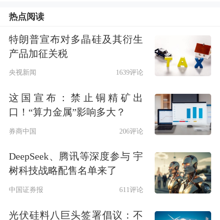
热点阅读
特朗普宣布对多晶硅及其衍生
产品加征关税
央视新闻
1639评论
这国宣布：禁止铜精矿出
口！“算力金属”影响多大？
券商中国
206评论
英格威公司展厅展示不同类型E-
DeepSeek、腾讯等深度参与 宇
树科技战略配售名单来了
bike（记者曹媛/摄）
中国证券报
611评论
从代驾赛道到全球品牌
光伏硅料八巨头签署倡议：不