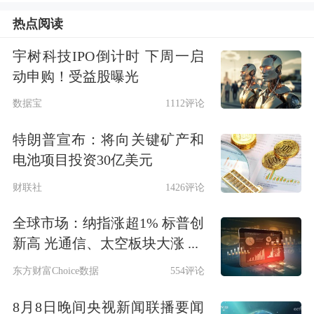
尤其是
踩准节奏抄底，又在早间止盈的
热点阅读
短线客，
可以说操作很漂亮了。
宇树科技IPO倒计时 下周一启
动申购！受益股曝光
更多包括“耐心资本”在内的参与者，可
数据宝
1112评论
能抄底了来不及卖，也可能根本没有操
特朗普宣布：将向关键矿产和
作，便与这样的“快钱”无缘。但
只要不
电池项目投资30亿美元
是
昨天和今天都
追高入场
的投资者，两
财联社
1426评论
天合计下来，又不太可能“爆亏”。
全球市场：纳指涨超1% 标普创
数据显示，全A平均股价今天收跌
新高 光通信、太空板块大涨 ...
2.23%，回吐了昨日阳线的一大半。
东方财富Choice数据
554评论
8月8日晚间央视新闻联播要闻
而主要板块的表现，实际延续了上周五