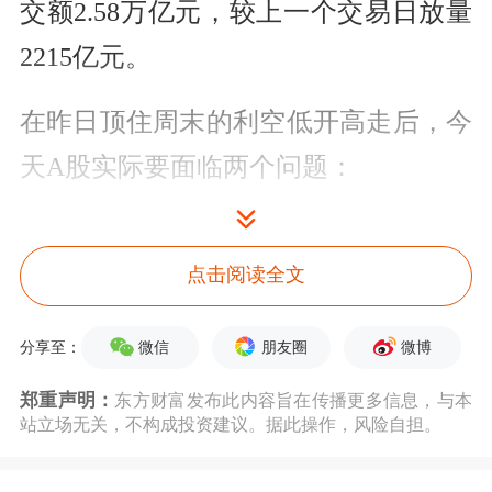
交额2.58万亿元，较上一个交易日放量
2215亿元。
在昨日顶住周末的利空低开高走后，今
天A股实际要面临两个问题：
一是，昨日的获利盘，如何有序撤退？
点击阅读全文
二是，大盘如何回归原本的运行节奏？
微信
朋友圈
微博
分享至：
从收盘情况来看，市场给出的答案是：
郑重声明：
东方财富发布此内容旨在传播更多信息，与本
高开，然后低走。
站立场无关，不构成投资建议。据此操作，风险自担。
在这个过程中，必然有人赚、有人亏，