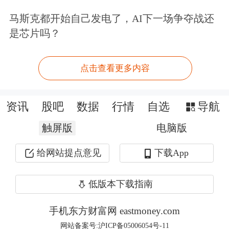
马斯克都开始自己发电了，AI下一场争夺战还
是芯片吗？
点击查看更多内容
资讯
股吧
数据
行情
自选
导航
触屏版
电脑版
上周四以来，红利指数已连阳4天。
给网站提点意见
下载App
“老登”股成为大盘支撑
低版本下载指南
在昨日的修复中，双创板块展现出较强
手机东方财富网 eastmoney.com
网站备案号:沪ICP备05006054号-11