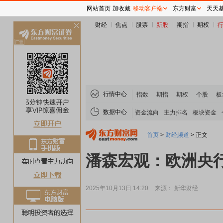
网站首页
加收藏
移动客户端
东方财富
天天
财经
焦点
股票
新股
期指
期权
关
闭
行情中心
指数
期指
期权
个股
板
数据中心
资金流向
主力排名
板块资金
首页
>
财经频道
>
正文
潘森宏观：欧洲央
2025年10月13日 14:20
来源： 新华财经
稀土板块领涨