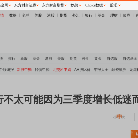
基金网
东方财富证券
东方财富期货
妙想
Choice数据
股吧
行情
数据
全球
美股
港股
期货
外汇
银行
基金
理财
债券
块
排行
新股
基金
港股
美股
期货
外汇
黄金
自选股
自选基金
个股研报
新股申购
转债申购
北交所申购
AH股比价
年报大全
融资融券
龙虎
行不太可能因为三季度增长低迷
元件板块走强
半导体板块活跃
沪深资金流向
A股估值分析全览
重要机构持股