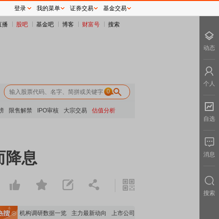
登录
我的菜单
证券交易
基金交易
直播
股吧
基金吧
博客
财富号
搜索
动态
个人
0
榜
限售解禁
IPO审核
大宗交易
估值分析
自选
而降息
消息
搜索
数据
机构调研数据一览
主力最新动向
上市公司限售股解禁一览
昨日涨停
电力