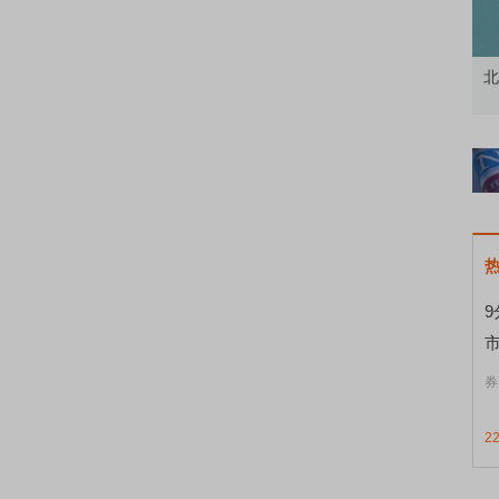
资者
市价委托那么多种，究竟怎么用？
北
券
2