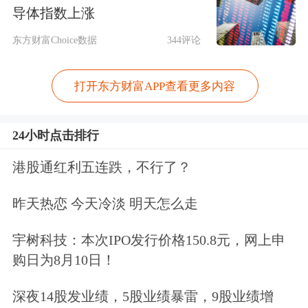
导体指数上涨
东方财富Choice数据
344评论
初创企业整体环境严峻
打开东方财富APP查看更多内容
值得一提的是，全球AI大模型领军企业
24小时点击排行
OpenAI在本周早些时候宣布股权交易
港股通红利五连跌，不行了？
后，已刷新了全球初创公司估值的“新
高度”。据悉，OpenAI现员工和前员工
昨天热恋 今天冷淡 明天怎么走
出售了价值约66亿美元的股份，买家包
宇树科技：本次IPO发行价格150.8元，网上申
括Thrive Capital、软银集团、Dragoneer
购日为8月10日！
Investment Group、MGX、T. Rowe
深夜14股发业绩，5股业绩暴雷，9股业绩增