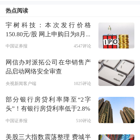
62.7%的资金投向了人工智能企业。而
热点阅读
放大到全球范围内，风投机构资金投向
宇树科技：本次发行价格
AI的比例也达到了53.2%。
150.80元/股 网上申购日为8月...
中国证券报
4547评论
今年迄今为止，全球风投总额达到了
3668亿美元，其中美国市场占比持续攀
网信办对派拓公司在华销售产
品启动网络安全审查
升——达到2502亿美元。
央视新闻客户端
1025评论
部分银行房贷利率降至“2字
头”！有银行房贷利率低于2.8%
中国证券报
510评论
美股三大指数震荡整理 费城半