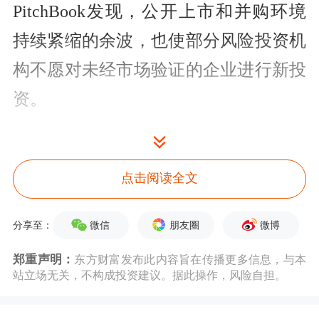
PitchBook发现，公开上市和并购环境
持续紧缩的余波，也使部分风险投资机
构不愿对未经市场验证的企业进行新投
资。
PitchBook研究总监Kyle Sanford指
出，“无论观察哪个领域，市场都呈现
点击阅读全文
两极分化态势——你要么涉足人工智
能，要么彻底置身事外；要么投向大型
微信
朋友圈
微博
分享至：
企业，要么沦为边缘玩家。”
郑重声明：
东方财富发布此内容旨在传播更多信息，与本
站立场无关，不构成投资建议。据此操作，风险自担。
从具体占比来看，本季度美国风投机构