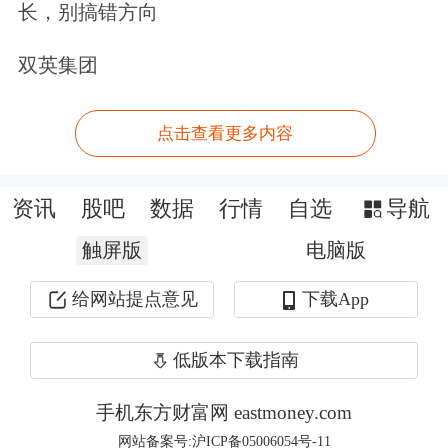
Price等。
长，别搞错方向
双英集团
然而，
PitchBook的报告显示，尽管少
数人工智能公司获得了巨额投资，但初
点击查看更多内容
创企业的整体前景正变得更为严峻。
资讯
股吧
数据
行情
自选
导航
触屏版
电脑版
给网站提点意见
下载App
低版本下载指南
手机东方财富网 eastmoney.com
网站备案号:沪ICP备05006054号-11