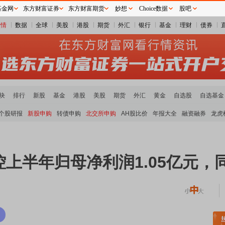
基金网
东方财富证券
东方财富期货
妙想
Choice数据
股吧
行情
数据
全球
美股
港股
期货
外汇
银行
基金
理财
债券
块
排行
新股
基金
港股
美股
期货
外汇
黄金
自选股
自选基金
个股研报
新股申购
转债申购
北交所申购
AH股比价
年报大全
融资融券
龙虎
上半年归母净利润1.05亿元，同比
土板块领涨
元件板块走强
半导体板块活跃
沪深资金流向
A股估值分析全览
重