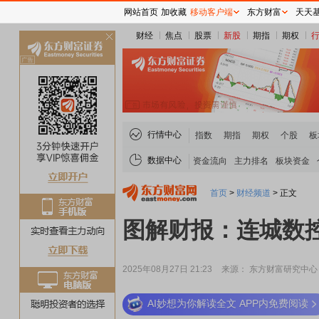
网站首页
加收藏
移动客户端
东方财富
天天
财经
焦点
股票
新股
期指
期权
关
闭
行情中心
指数
期指
期权
个股
板
数据中心
资金流向
主力排名
板块资金
首页
>
财经频道
>
正文
图解财报：连城数控
2025年08月27日 21:23
来源： 东方财富研究中心
AI妙想为你解读全文 APP内免费阅读
稀