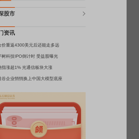
深股市
门资讯
金价重返4300美元后还能走多远
宇树科技IPO倒计时 受益股曝光
纳指涨超1% 光通信板块大涨
硅谷企业悄悄换上中国大模型底座