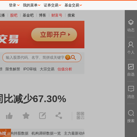
登录
我的菜单
证券交易
基金交易
直播
股吧
基金吧
博客
财富号
搜索
动态
个人
0
榜
限售解禁
IPO审核
大宗交易
估值分析
自选
减少67.30%
消息
搜索
要机构持股数据
机构调研数据一览
主力最新动向
上市公司限售股解禁一览
昨日