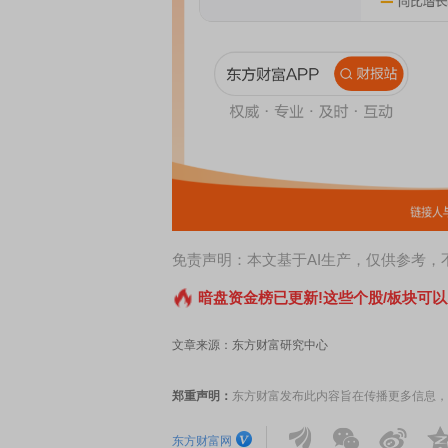
席连线｜东方财富证券陈果：A股再平衡的
债券知识通识：从基础认
，将吹向何处
免责声明：本文基于AI生产，仅供参考
暗盘资金榜已更新!这些个股/板块可以
文章来源：东方财富研究中心
郑重声明：
东方财富发布此内容旨在传播更多信息，
东方财富网