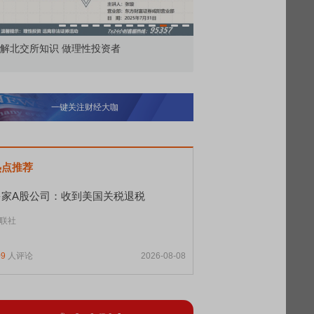
市价委托那么多种，究竟怎么用？
北交所顶格打新居然只能
一键关注财经大咖
热点推荐
多家A股公司：收到美国关税退税
联社
09
人评论
2026-08-08