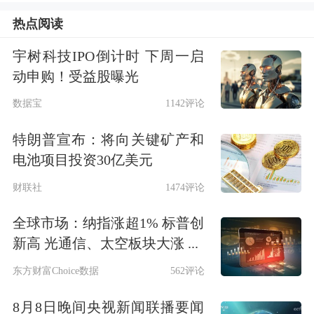
热点阅读
宇树科技IPO倒计时 下周一启
动申购！受益股曝光
数据宝
1142评论
特朗普宣布：将向关键矿产和
电池项目投资30亿美元
财联社
1474评论
全球市场：纳指涨超1% 标普创
新高 光通信、太空板块大涨 ...
东方财富Choice数据
562评论
8月8日晚间央视新闻联播要闻