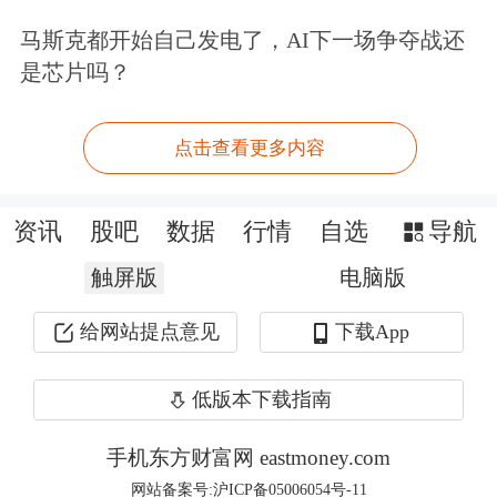
马斯克都开始自己发电了，AI下一场争夺战还
是芯片吗？
点击查看更多内容
资讯
股吧
数据
行情
自选
导航
宏观产经
触屏版
电脑版
21财经：
7月3日，由工业和信息化部组
给网站提点意见
下载App
织召开的第十五次制造企业座谈会，将
范围锁定在光伏行业。共计14家光伏行
低版本下载指南
业企业及光伏行业协会负责人交流发
手机东方财富网 eastmoney.com
言，并提出政策建议。其中一家企业负
网站备案号:沪ICP备05006054号-11