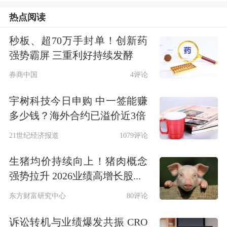
有恒而达、万通智控等，净流入资金分
热点阅读
别为0.39亿元、0.35亿元。
秒板、超70万手封单！创新药
强势霸屏 三重利好持续发酵
市场表现上，机构扎堆调研股中，近5
券商中国
4评论
日上涨的有25只，涨幅居前的有恒而
宇树科技今日申购 中一签能赚
达、
航天南湖
、万通智控等，涨幅为
多少钱？海外合约已溢价近3倍
76.42%、16.16%、15.69%；下跌的有
21世纪经济报道
1079评论
45只，跌幅居前的有
欧陆通
、耐普矿
生猪均价持续向上！猪肉概念
机、
国能日新
等，跌幅为11.22%、
强势拉升 2026业绩高增长股...
10.32%、9.68%。（数据宝）
东方财富研究中心
80评论
近5日机构调研股一览
诉讼转机与业绩爆发共振 CRO