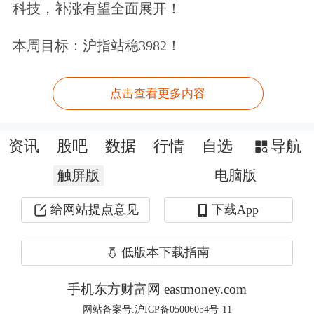
科技，补涨有望全面展开！
002180
纳思达
1
64
21.79
本周目标：沪指站稳3982！
600415
小商品城
2
60
16.71
688621
阳光诺和
1
59
43.01
点击查看更多内容
688322
奥比中光
1
59
56.38
600771
广誉远
1
58
20.68
资讯
股吧
数据
行情
自选
导航
301479
弘景光电
2
58
131.58
触屏版
电脑版
688313
仕佳光子
1
55
29.87
002967
广电计量
1
54
16.93
给网站提点意见
下载App
688698
伟创电气
1
52
47.30
低版本下载指南
002867
周大生
4
51
13.29
301525
儒竞科技
1
50
83.60
手机东方财富网 eastmoney.com
网站备案号:沪ICP备05006054号-11