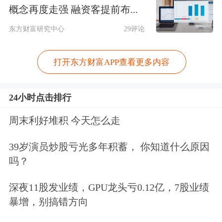
概念再度走强 融资客提前布...
左右拖动表格，可查看剩余表格内容
东方财富研究中心
29评论
证券代码
证券简称
机构调研次数
机构家数
最新收盘价
688019
安集科技
1
241
178.50
打开东方财富APP查看更多内容
300946
恒而达
3
239
71.98
688677
海泰新光
2
158
36.03
24小时点击排行
300818
耐普矿机
1
122
21.20
周末利好堆积 今天怎么走
688559
海目星
1
109
31.20
688381
帝奥微
1
95
21.74
39岁演员炒股亏光多年积蓄， 你知道什么原因
吗？
002527
新时达
1
82
15.91
300793
佳禾智能
1
72
16.39
深夜11股发业绩，GPU龙头亏0.12亿，7股业绩
002311
海大集团
1
66
57.43
暴增，别搞错方向
688165
埃夫特
1
65
27.40