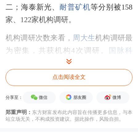
二；海泰新光、
耐普矿机
等分别被158
家、122家机构调研。
机构调研次数来看，
周大生
机构调研最
为密集，共获机构4次调研。
国脉科
技
、
万通智控
等机构调研也较为密集，
均被机构调研3次。
点击阅读全文
数据宝统计，20家以上机构扎堆调研股
微信
朋友圈
微博
分享至：
中，近5日资金净流入的有20只，
华利
郑重声明：
东方财富发布此内容旨在传播更多信息，与本
集团
近5日净流入资金0.86亿元，主力
站立场无关，不构成投资建议。据此操作，风险自担。
资金净流入最多；净流入资金较多的还