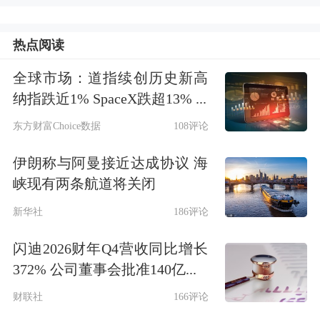
热点阅读
全球市场：道指续创历史新高
纳指跌近1% SpaceX跌超13% ...
东方财富Choice数据
108评论
伊朗称与阿曼接近达成协议 海
峡现有两条航道将关闭
新华社
186评论
闪迪2026财年Q4营收同比增长
372% 公司董事会批准140亿...
财联社
166评论