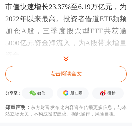
市值快速增长23.37%至6.19万亿元，为
2022年以来最高。投资者借道ETF频频
加仓A股，三季度股票型ETF共获逾
5000亿元资金净流入，为A股带来增量
资金。
受益于股价回升，主动权益基金股票仓
点击阅读全文
位出现上行。相比二季度末，普通股票
微信
朋友圈
微博
分享至：
型基金、偏股混合型基金和灵活配置型
郑重声明：
东方财富发布此内容旨在传播更多信息，与本
基金仓位分别上升0.9个百分点、0.5个
站立场无关，不构成投资建议。据此操作，风险自担。
百分点和1.6个百分点。