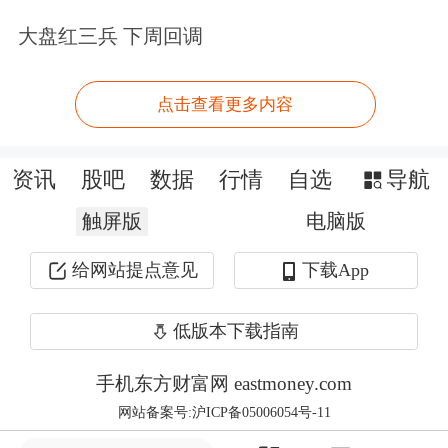
华泰柏瑞基金经理董辰指出，9月经济
大盘红三兵 下周回调
政策接连出台，市场止跌反转，看好未
来一段时间股市表现。随着多个经济政
点击查看更多内容
策落地显效，国内经济有望温和复苏，
资讯
股吧
数据
行情
自选
导航
带动企业盈利预期改善。他看好制造、
触屏版
电脑版
周期、消费等顺周期板块。
给网站提点意见
下载App
展望四季度，兴证全球基金经理谢治宇
表示，随着宏观逆周期政策陆续落地，
低版本下载指南
权益市场的积极因素不断累积，细分行
手机东方财富网 eastmoney.com
业有望从预期和景气度两个方面转好。
网站备案号:沪ICP备05006054号-11