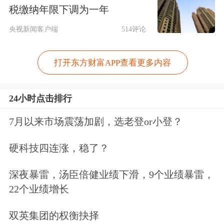
税缴纳年限下调为一年
电力设备和
医药生物
等。
央视新闻客户端
514评论
主动权益基金前五大重仓股分别是
宁德
时代
、
贵州茅台
、
立讯精密
、
美的集团
打开东方财富APP查看更多内容
和
五粮液
。新进入前十排名的重仓个股
24小时点击排行
还有
阳光电源
和
比亚迪
。宁德时代作为
7月以来市场震荡加剧，选老登or小登？
主动权益基金第一大重仓股的地位进一
步强化，持股比例较上一季度增加0.13
硬科技四连涨，稳了？
个百分点。主动权益基金增持居前的个
深夜暴雷，汤臣倍健业绩下滑，9个业绩暴雷，
股还有阳光电源、美的集团、比亚迪和
22个业绩增长
格力电器
等。
双英集团的权衡抉择