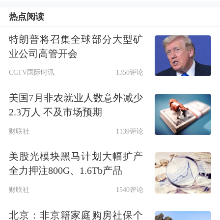
公募基金三季度加仓成长板块。公募基
热点阅读
金对成长属性较强的科创板、创业板继
特朗普将召集全球部分大型矿
续超配，三季度末配置比例均较二季度
业公司高管开会
末有所提升。主动权益基金加仓较多的
CCTV国际时讯
1350评论
行业为
电力设备
、
非银金融
和
家用电
美国7月非农就业人数意外减少
器
，加仓比例分别为2.26个百分点、1
2.3万人 不及市场预期
个百分点和0.61个百分点。从配置风格
财联社
1139评论
来看，公募基金对科技成长的配置比例
美股光模块黑马计划大幅扩产
最高，占比39.42%，较上一季度提升
全力押注800G、1.6Tb产品
1.97个百分点。从配置行业来看，主动
财联社
1540评论
权益
基金重仓
超配居前的行业有
电子
、
北京：非京籍家庭购房社保个