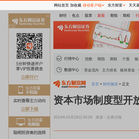
网站首页
加收藏
移动客户端
东方财富
天天
财经
焦点
股票
新股
期指
期权
关
闭
行情中心
指数
期指
期权
个股
板
数据中心
资金流向
主力排名
板块资金
首页
>
财经频道
>
正文
资本市场制度型开
2024年10月28日 00:09
来源：证券日报