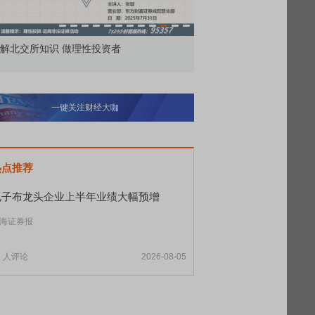
解北交所知识 做理性投资者
市价委托那么多种，究竟
一键关注财经大咖
热点推荐
电子布龙头企业上半年业绩大幅预增
海证券报
1
人评论
2026-08-05