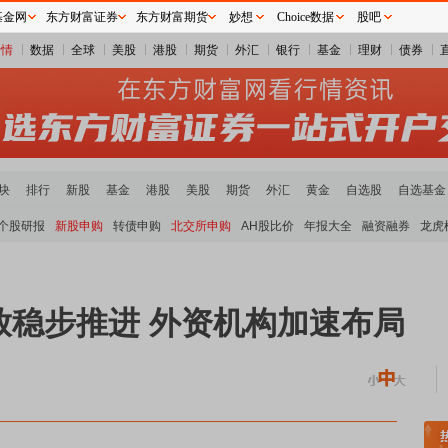
基金网
东方财富证券
东方财富期货
妙想
Choice数据
股吧
行情
数据
全球
美股
港股
期货
外汇
银行
基金
理财
债券
块
排行
新股
基金
港股
美股
期货
外汇
黄金
自选股
自选基金
个股研报
新股申购
转债申购
北交所申购
AH股比价
年报大全
融资融券
龙虎
放稳步推进 外资机构加速布局
煤炭板块领涨
贵金属板块走强
半导体板块活跃
沪深资金流向
A股估值分析全