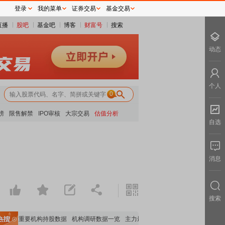
登录
我的菜单
证券交易
基金交易
直播
股吧
基金吧
博客
财富号
搜索
动态
个人
0
榜
限售解禁
IPO审核
大宗交易
估值分析
自选
消息
搜索
览
重要机构持股数据
机构调研数据一览
主力最新动向
上市公司限售股解禁一览