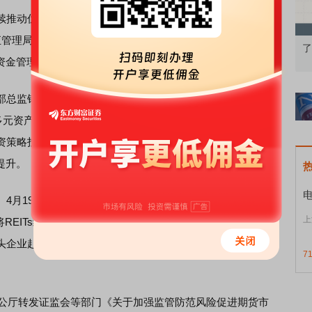
推动优化完善对外开放制度、不断提升外资投资便利度密
汇管理局联合发布修订后的《境外机构投资者境内证券期货投
果：A股再平衡的
债券知识通识：从基础认知到特色品种
了
资金管理。
监钟咏苓在接受《证券日报》记者采访时表示，QFII渠
置多元资产，包括股票、债券、公募证券投资基金、私募投资基
资策略投资人的青睐。此外，监管机构不断推出新的开放和
提升。
月19日，证监会发布5项资本市场对港合作措施，包括放
上
将REITs纳入沪深港通；支持人民币股票交易柜台纳入港股
头企业赴香港上市等。此后，沪深交易所对沪深港通业务实
7
。
公厅转发证监会等部门《关于加强监管防范风险促进期货市