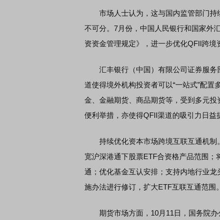
市场人士认为，这与国内监管部门持续
不可分。7月份，中国人民银行和国家外
EDMI K90 至尊版 新品发布会
首席连线｜东方财富证券陈
资资金管理规定》，进一步优化QFII跨境
风，将吹向何处
汇丰银行（中国）有限公司证券服务部总
道使得境外机构投资者可以“一站式”配
金、金融期货、商品期货等，受到多元投
便利举措，亦使得QFII渠道的吸引力日益
持续优化资本市场跨境互联互通机制。4
宽沪深港通下股票ETF合资格产品范围；
通；优化基金互认安排；支持内地行业龙
施办法进行修订，扩大ETF互联互通范围
期货市场方面，10月11日，国务院办