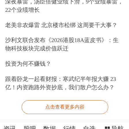
深夜暴雷，汤臣倍健业绩下滑，9个业绩暴雷，
22个业绩增长
老美非农爆雷 北京楼市松绑 这周要干大事？
沙利文联合发布《2026港股18A蓝皮书》：生
物科技板块完成价值跃迁
投资为何不赚钱？
跟着卧龙一起看财报：寒武纪半年报大赚 23
亿！内资跑路外资抄底，我们散户怎么办？
点击查看更多内容
资讯
股吧
数据
行情
自选
导航