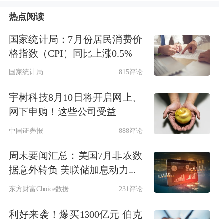
中山佳兆业阅山府等项目完成交付。
热点阅读
业内人士表示，在当前环境下，交付力
国家统计局：7月份居民消费价
格指数（CPI）同比上涨0.5%
能够串联产品设计、成本、工程、服务
国家统计局
815评论
等全线条、各部门，是房企
综合
实力的
宇树科技8月10日将开启网上、
衡量。
交付力强的房企，重点围绕产品
网下申购！这些公司受益
落地和优化服务两大环节，搭建完善的
中国证券报
888评论
交付体系。在产品落地环节，建立精细
周末要闻汇总：美国7月非农数
严格的施工标准，制定精细化的过程管
据意外转负 美联储加息动力...
控体系，严格材料采购，实现精工匠
东方财富Choice数据
231评论
造。在服务和体验环节，通过专业人士
利好来袭！爆买1300亿元 伯克