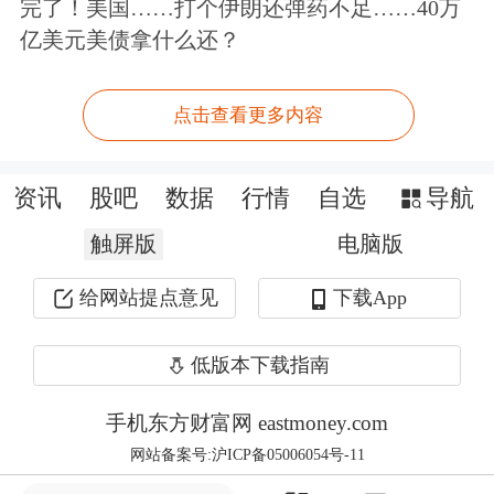
完了！美国……打个伊朗还弹药不足……40万
亿美元美债拿什么还？
今年以来，地级以上城市陆续建立城市
房地产融资协调机制，通过项目“白名
点击查看更多内容
单”，更加精准支持房地产项目合理融
资需求。
截至3月末，商业银行对协调
资讯
股吧
数据
行情
自选
导航
机制推送的全部第一批“白名单”项目完
触屏版
电脑版
成审查，审批同意项目数量超过2100
给网站提点意见
下载App
个，总金额超过5200亿元，取得了积极
成效。
低版本下载指南
下半年交付有望改善
手机东方财富网 eastmoney.com
网站备案号:沪ICP备05006054号-11
业内普遍认为，下半年，房企交付状况