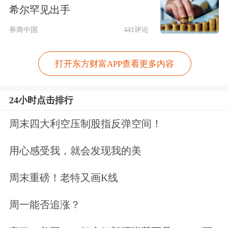
陪同验房、交付即交证、投诉反馈机制
希尔罕见出手
等方式提升交付体验。
券商中国
441评论
中指研究院监测数据显示，当前，保交
打开东方财富APP查看更多内容
楼成为
房地产
行业的重要任务。针对保
交楼风险，2022年，中国人民银行推出
24小时点击排行
3500亿
元保
交楼专项借款，设立2000亿
周末四大利空压制股指反弹空间！
元保交楼贷款支持计划。截至2023年
用心感受我，就会发现我的美
底，保交楼专项借款绝大部分都已经投
放到项目，商业
银行
还提供了相应的商
周末重磅！老特又画K线
业配套融资，保交楼取得积极进展，整
周一能否追涨？
体风险已经明显缓解。