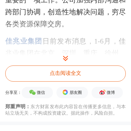
重要的一项工作。公司加强内部沟通和
跨部门协调，创造性地解决问题，穷尽
各类资源保障交房。
佳兆业集团
日前发布消息，1-6月，佳
兆业集团在北京、深圳、重庆、徐州、
揭阳、中山等地累计交付11个项目。今
点击阅读全文
年上半年，北京西山相府、重庆佳兆业
晓岸云起、深圳佳兆业云峰汇、深圳佳
微信
朋友圈
微博
分享至：
园、汕头印月府、揭阳佳兆业未来城、
郑重声明：
东方财富发布此内容旨在传播更多信息，与本
徐州富春山居、鞍山佳兆业君汇上品、
站立场无关，不构成投资建议。据此操作，风险自担。
泰州壹号公馆、重庆佳兆业凤鸣水岸、