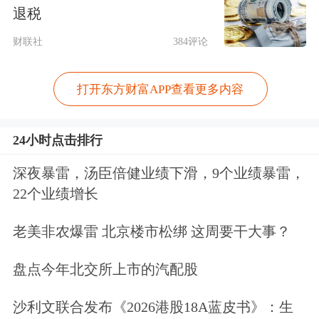
西亚输送高素质的航天专业人才，为马
退税
来西亚航天产业可持续发展做出贡献。
财联社
384评论
中国驻马来西亚大使馆科技参赞赵向
打开东方财富APP查看更多内容
东、马来西亚
数字经济
发展局首席数码
投资官雷蒙德等出席了当天的签约仪
24小时点击排行
式。(完)
深夜暴雷，汤臣倍健业绩下滑，9个业绩暴雷，
22个业绩增长
3分钟便捷开户，多重炒股工具限时体
验>>
老美非农爆雷 北京楼市松绑 这周要干大事？
盘点今年北交所上市的汽配股
文章来源：中国新闻网
原标题：中马企业签约开展航天产业合作
沙利文联合发布《2026港股18A蓝皮书》：生