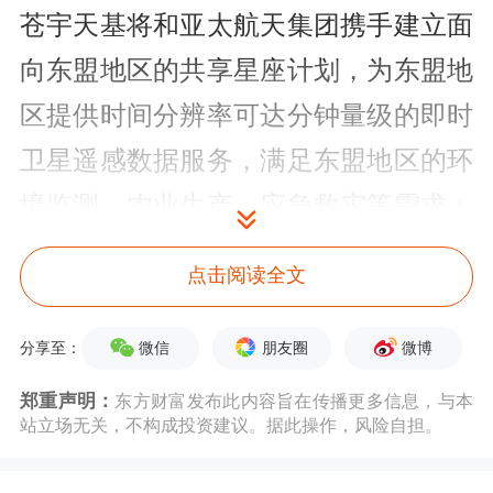
苍宇天基将和亚太航天集团携手建立面
向东盟地区的共享星座计划，为东盟地
区提供时间分辨率可达分钟量级的即时
卫星遥感数据服务，满足东盟地区的环
境监测、农业生产、应急救灾等需求；
携手建立面向东盟地区的卫星遥感数据
点击阅读全文
交易平台；建立航天人才培养平台等。
微信
朋友圈
微博
分享至：
亚太航天集团创始人、执行主席谢国桦
郑重声明：
东方财富发布此内容旨在传播更多信息，与本
表示，双方企业的合作与马来西亚2030
站立场无关，不构成投资建议。据此操作，风险自担。
国家太空政策完美契合，可有效利用太