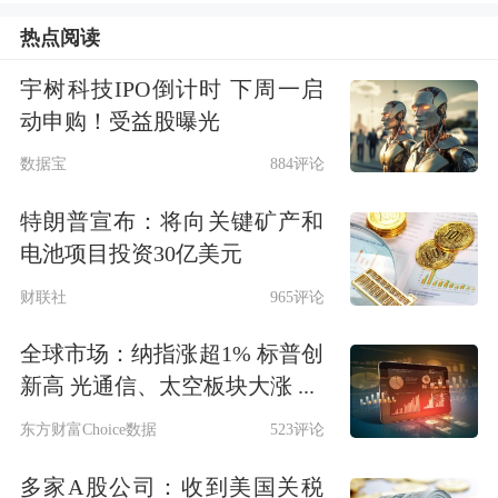
空技术促进马来西亚国家进步。
热点阅读
国星宇航CEO王磊表示，国星宇航始终
宇树科技IPO倒计时 下周一启
围绕“天基AI”方向开展科技创新、技术
动申购！受益股曝光
演进、产品运营。双方此次在“太空计
数据宝
884评论
算”领域的深化合作，可有效提升东盟
特朗普宣布：将向关键矿产和
国家在环境监测、农业生产等方面的能
电池项目投资30亿美元
力。
财联社
965评论
全球市场：纳指涨超1% 标普创
苍宇天基董事长兼总裁刘巍指出，此次
新高 光通信、太空板块大涨 ...
双方不但开展先进技术合作，还在搭建
东方财富Choice数据
523评论
人才培养平台上开展合作，可望为马来
多家A股公司：收到美国关税