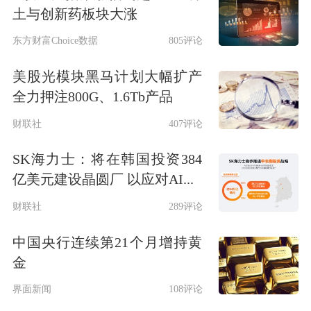
土与创新药板块大涨
东方财富Choice数据
805评论
美股光模块黑马计划大幅扩产
全力押注800G、1.6Tb产品
财联社
407评论
SK海力士：将在韩国投资384
亿美元建设晶圆厂 以应对AI...
财联社
289评论
中国央行连续第21个月增持黄
金
界面新闻
108评论