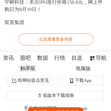
宇树科技：本次IPO发行价格150.8元，网上申
购日为8月10日！
双英集团
点击查看更多内容
资讯
股吧
数据
行情
自选
导航
触屏版
电脑版
给网站提点意见
下载App
低版本下载指南
手机东方财富网 eastmoney.com