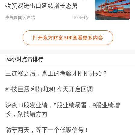
的，都有一些反应过度。
物贸易进出口延续增长态势
央视新闻客户端
100评论
查阅@全国卫生12320的官微，可以看
到，它经常发布一些与食品营养相关的
打开东方财富APP查看更多内容
信息，而且很明显很多都是网络摘录
的。比如，这次惹出争议的“阿胶只
24小时点击排行
是‘水煮驴皮’”一说，就是摘录了之
三连涨之后，真正的考验才刚刚开始？
前“丁香医生”撰写的指斥燕窝、阿胶、
科技巨震 利好堆积 今天开启回调
蜂蜜等保健品的文章。
深夜14股发业绩，5股业绩暴雷，9股业绩增
长，别搞错方向
防守两天，等下一个低吸信号！