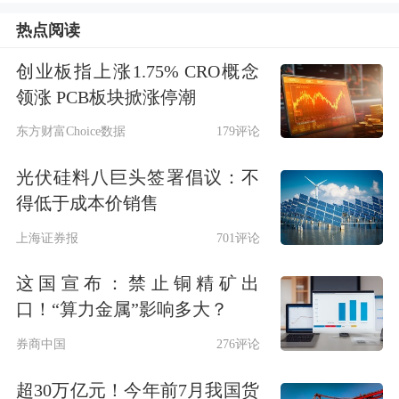
次@全国卫生12320的发言，被一些人
热点阅读
解读成了“国家卫计委称阿胶只是‘水煮
创业板指上涨1.75% CRO概念
领涨 PCB板块掀涨停潮
驴皮’”。一石激起千层浪，“中医
东方财富Choice数据
179评论
黑”和“中医粉”争得脸红脖子粗。甚至
还有金融领域的
分析师
称，这次“官方
光伏硅料八巨头签署倡议：不
得低于成本价销售
表态”可能影响中国的阿胶产业，而这
上海证券报
701评论
场风波中被卷入的东阿阿胶(000423.SZ)
等企业尚未公开回应，云云。
这国宣布：禁止铜精矿出
口！“算力金属”影响多大？
这恐怕是就是对于个别政务微博发言的
券商中国
276评论
误读了，无论是挺中医的还是反中医
超30万亿元！今年前7月我国货