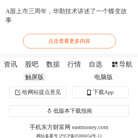
A股上市三周年，华勤技术讲述了一个蝶变故
事
点击查看更多内容
资讯
股吧
数据
行情
自选
导航
触屏版
电脑版
给网站提点意见
下载App
有意思的是，@全国卫生12320不仅怼
低版本下载指南
过阿胶，还捧过海参和干贝。官微曾盛
手机东方财富网 eastmoney.com
赞干贝是“女性减肥修身之佳品”，“有
网站备案号:沪ICP备05006054号-11