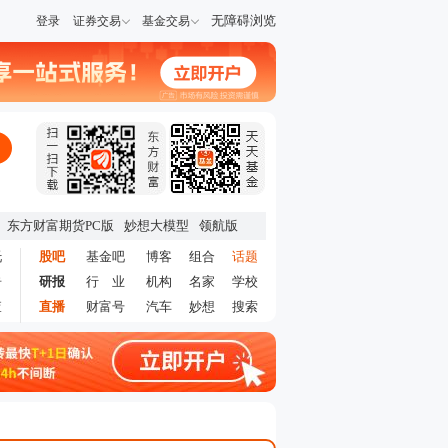
无障碍浏览
登录
证券交易
基金交易
东方财富期货PC版
妙想大模型
领航版
托
股吧
基金吧
博客
组合
话题
告
研报
行 业
机构
名家
学校
查
直播
财富号
汽车
妙想
搜索