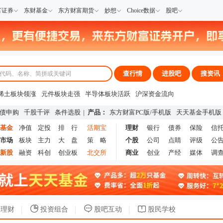
富证券
东财基金
东方财富期货
妙想
Choice数据
股吧
查行情
进股吧
搜资讯
稀土板块领涨
元件板块走强
半导体板块活跃
沪深资金流向
A股估值分析全览
重要机构持股数据
机构调研数据一览
主力最新动向
债申购
千股千评
条件选股
|
产品：
东方财富PC版
/
手机版
天天基金手机版
上市公司限售股解禁一览
昨日涨停
基金
净值
定投
排 行
活期宝
理财
银行
债券
保险
信
市场
板块
主力
大 盘
策 略
个股
公司
点睛
评级
公
新股
融资
科创
创业板
北交所
商业
创业
产经
媒体
调
理财
投资组合
股吧互动
股民学校