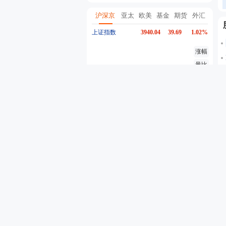
沪深京
亚太
欧美
基金
期货
外汇
上证指数
3940.04
39.69
1.02%
涨幅
量比
换手
异动
深证成指
14311.01
200.89
1.42%
创业板指
3563.12
47.56
1.35%
沪深300
4694.44
43.13
0.93%
东方财富
19.98
-0.03
-0.15%
行情
股吧
资金流
个股异动
自选股票
自选基金
代码
名称
最新价
5分钟涨跌