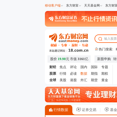
移动客户端
东方财富
天天基金网
东方财
热门搜索:
股价
19.98
元
市值
3161
亿
新股申购
转
财经
焦点
评论
国内
国际
专题
股票
行情
必读
数据
期指
期权
全球
美股
港股
外汇
期货
黄金
行情数据
证券交易
基金