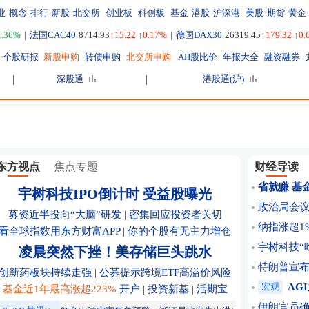
业
概念
排行
新股
北交所
创业板
科创板
基金
港股
沪深港
美股
期货
黄金
1.36%
|
法国CAC40
8714.93
↑15.22 ↑0.17%
|
德国DAX30
26319.45
↑179.32 ↑0
个股研报
新股申购
转债申购
北交所申购
AH股比价
年报大全
融资融券
深股通
港股通(沪)
东方视点
焦点专题
财经导读
省就赚 基
宇树科技IPO倒计时 受益股曝光
政治局会
募资近半投向“大脑”研发
|
密集回应投资者关切
纳指涨超1
看全球指数用东方财富APP
|
你的个股有无主力增仓
宇树科技“
凌晨突然下挫！美存储巨头跳水
特朗普宣布
创新药板块持续走强
|
公募提示跨境ETF高溢价风险
宏观
AG
基金近1年最高涨超223%
开户
|
投资新基
|
活期宝
伊朗官员