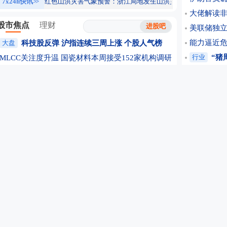
7x24h快讯
>>
红色山洪灾害气象预警：浙江局地发生山洪灾害可能性很大
18
大佬解读非
股市焦点
理财
美联储独立
能力逼近危险
大盘
科技股反弹 沪指连续三周上涨
个股人气榜
行业
“猪
MLCC关注度升温 国瓷材料本周接受152家机构调研
行业发展进
AI硬件到AI应用 私募科技赛道布局发生结构性变化
于东来:每
硬科技企业密集IPO 中国科技资产迎来系统性重估
政策轮番鼓
题材
芯片散热核心材料迎来爆发式增长窗口！
八巨头联署
AI算力基础设施大规模建设推升PCB行业景气度
公司
业绩
黄金股“抢跑” 金价重返4300美元后还能走多远
8天7板大
AI加速变革游戏产业 从“求效率”转向“拼创造”
Space
个股
多措并举“反内卷” 光伏行业或迎拐点
深圳前首富
重大资产重组！A股上市公司公告：下周一复牌！
四连板牛
斥资逾47亿元“押注”钠电 容百科技底气何在？
期货开户
生物制造行业驶入发展快车道 产业资本密集布局
560元/
A股“一日四罚”合计6455万 两家公司同日被立案