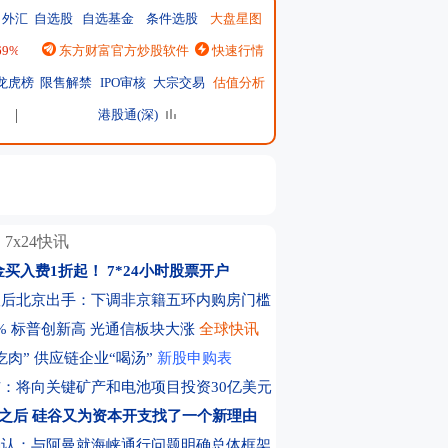
外汇
自选股
自选基金
条件选股
大盘星图
.69%
|
恒生指数
东方财富官方炒股软件
25668.03
↑137.75 ↑0.54%
快速行情
|
日经225
65606.71
↓-76.55 ↓-0.12%
|
龙虎榜
限售解禁
IPO审核
大宗交易
估值分析
港股通(深)
7x24快讯
金买入费1折起！
7*24小时股票开户
议后北京出手：下调非京籍五环内购房门槛
% 标普创新高 光通信板块大涨
全球快讯
吃肉” 供应链企业“喝汤”
新股申购表
：将向关键矿产和电池项目投资30亿美元
I之后 硅谷又为资本开支找了一个新理由
确认：与阿曼就海峡通行问题明确总体框架