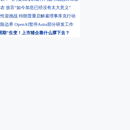
:09
国家海洋预报台继续发布海浪红色警报 注意防范
17:39
江苏省自然资源厅针
农 放言“如今加息已经没有太大意义”
性迎挑战 特朗普重启解雇理事库克行动
边界 OpenAI暂停Astra部分研发工作
周期”生变！上市猪企靠什么撑下去？
入关键阶段 商业航天企业近期密集融资
个项目都要是国际一流品质 达不到都关了
励 银行理财公司直接权益敞口为何缩水
倡议书 多晶硅价格望回升至成本线以上
炸裂！“寒王”上半年大赚超23亿
牛股公告！交易所：对这些股票重点监控
X投资者坐看股价腰斩 持股还是跑路陷入两难
出手！华林证券2.02亿元拟控股海航期货
股沃格光电实控人被罚
上市公司公告
，选东方财富期货
0元体验DK买卖信号
股！A股存储巨头定增大幅溢价！原高管及多