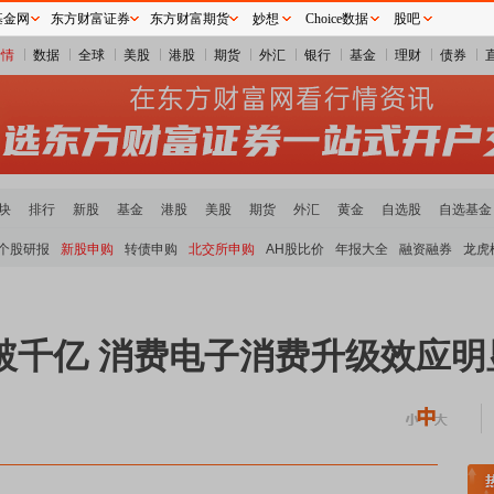
基金网
东方财富证券
东方财富期货
妙想
Choice数据
股吧
行情
数据
全球
美股
港股
期货
外汇
银行
基金
理财
债券
块
排行
新股
基金
港股
美股
期货
外汇
黄金
自选股
自选基金
个股研报
新股申购
转债申购
北交所申购
AH股比价
年报大全
融资融券
龙虎
破千亿 消费电子消费升级效应明
煤炭板块领涨
贵金属板块走强
半导体板块活跃
沪深资金流向
A股估值分析全览