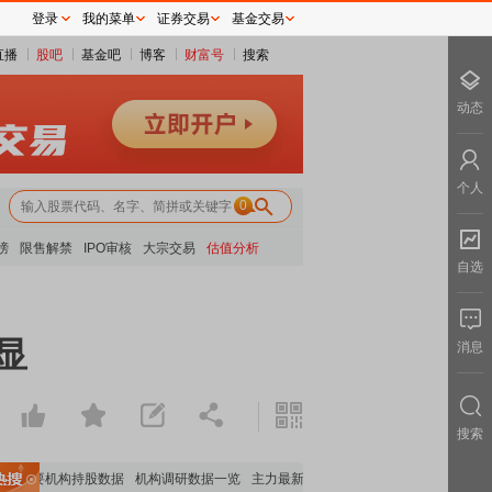
登录
我的菜单
证券交易
基金交易
直播
股吧
基金吧
博客
财富号
搜索
动态
个人
0
榜
限售解禁
IPO审核
大宗交易
估值分析
自选
显
消息
搜索
重要机构持股数据
机构调研数据一览
主力最新动向
上市公司限售股解禁一览