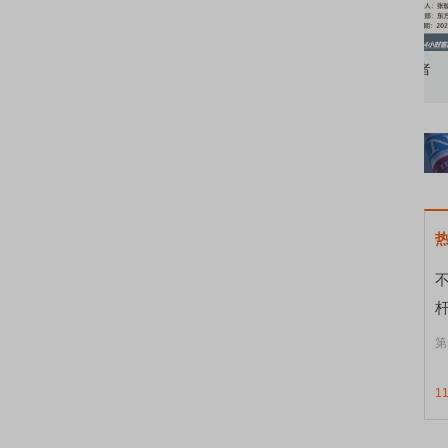
知到特色品种
了解北交所知识 做理性投资者
市
第
1