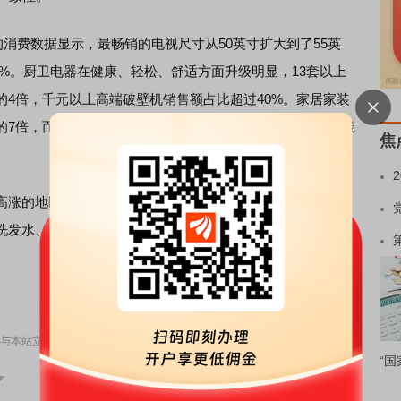
消费数据显示，最畅销的电视尺寸从50英寸扩大到了55英
0%。厨卫电器在健康、轻松、舒适方面升级明显，13套以上
4倍，千元以上高端破壁机销售额占比超过40%。家居家装
7倍，而智能马桶盖从“中产消费”扩展为“全民爆款”，三四线
焦
涨的地区是：广东、北京、江苏、浙江、山东，累计售出
洗发水、连衣裙、饼干蛋糕、牙膏。
责任编辑：DF398
与本站立场无关，不构成投资建议。据此操作，风险自担。
举报
“国