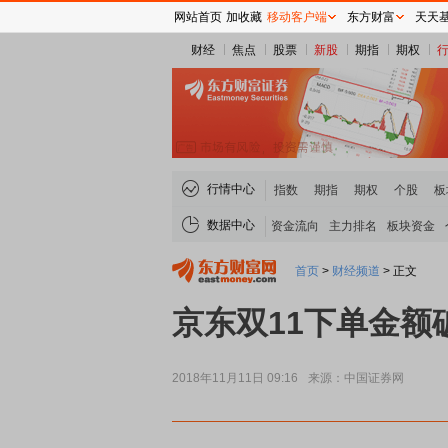
网站首页
加收藏
移动客户端
东方财富
天天
财经
焦点
股票
新股
期指
期权
行情中心
指数
期指
期权
个股
板
数据中心
资金流向
主力排名
板块资金
首页
>
财经频道
>
正文
京东双11下单金额
2018年11月11日 09:16
来源：中国证券网