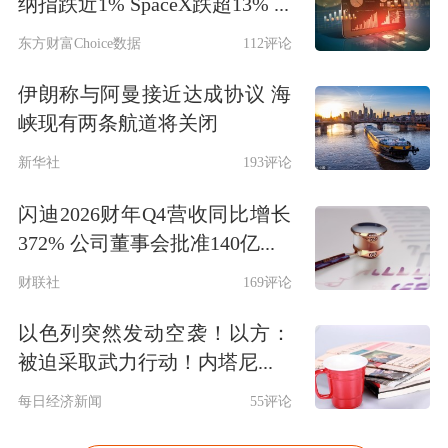
纳指跌近1% SpaceX跌超13% ...
东方财富Choice数据
112评论
伊朗称与阿曼接近达成协议 海
峡现有两条航道将关闭
新华社
193评论
闪迪2026财年Q4营收同比增长
372% 公司董事会批准140亿...
财联社
169评论
以色列突然发动空袭！以方：
被迫采取武力行动！内塔尼...
每日经济新闻
55评论