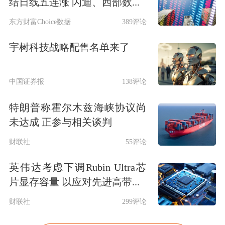
结日线五连涨 闪迪、西部数...
东方财富Choice数据
389评论
宇树科技战略配售名单来了
中国证券报
138评论
特朗普称霍尔木兹海峡协议尚
未达成 正参与相关谈判
财联社
55评论
英伟达考虑下调Rubin Ultra芯
片显存容量 以应对先进高带...
财联社
299评论