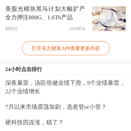
一段时间价值股中基本面持续超预期并
美股光模块黑马计划大幅扩产
且估值合理的标的，仍将具备持续超额
全力押注800G、1.6Tb产品
收益的机会，同时成长股经过前期的持
财联社
1609评论
续调整，部分优质个股已经逐步具备投
打开东方财富APP查看更多内容
资价值。
24小时点击排行
重仓布局“重新定义汽车”领域
深夜暴雷，汤臣倍健业绩下滑，9个业绩暴雷，
就投资布局而言，吕越超表示看好当前
22个业绩增长
及未来几年“重新定义汽车”领域的投资
7月以来市场震荡加剧，选老登or小登？
机会。
硬科技四连涨，稳了？
在其看来，历史有着惊人的相似之处。