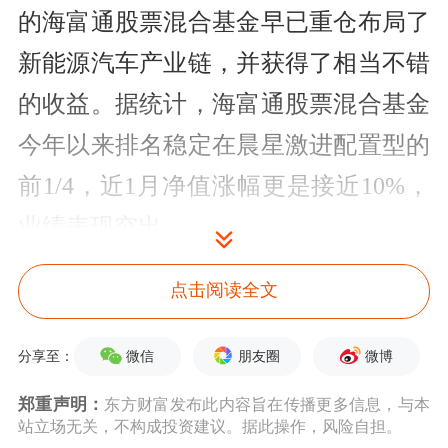
的海富通股票混合基金早已重仓布局了
新能源汽车产业链，并获得了相当不错
的收益。据统计，海富通股票混合基金
今年以来排名稳定在晨星激进配置型的
前1/4，近1月净值涨幅更是接近10%，
业绩表现突出。
寻找最具潜力的产业趋势
点击阅读全文
今年是吕越超做基金经理的第三年，回
微信
朋友圈
微博
分享至：
顾这一路走来的心路历程，他笑言，这
郑重声明：
东方财富发布此内容旨在传播更多信息，与本
是一个不断“做减法”的过程。他有
站立场无关，不构成投资建议。据此操作，风险自担。