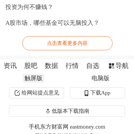
投资为何不赚钱？
从2012年开始，以iphone4为代表的一
批智能手机重新定义了手机的内涵，智
A股市场，哪些基金可以无脑投入？
能手机大发展的浪潮引发了电子元器
点击查看更多内容
件、软件、传媒和互联网等行业产业和
资本市场持续数年的繁荣。
资讯
股吧
数据
行情
自选
导航
站在当前时点，吕越超认为，以特斯拉
触屏版
电脑版
为代表的一批新车型或将引发一场“重
给网站提点意见
下载App
新定义汽车”的革命，汽车的新能源
低版本下载指南
化、智能化和互联网化可能是不可阻挡
的产业趋势，围绕上述产业趋势的投资
手机东方财富网 eastmoney.com