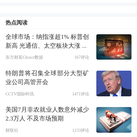
着“工科+金融”的复合背景，在投资
时，他会更加关注上市公司的基本面研
热点阅读
究，对于市场情绪或者博弈的关注会少
全球市场：纳指涨超1% 标普创
一些。
新高 光通信、太空板块大涨 ...
东方财富Choice数据
167评论
对于后市，他并不悲观。在其看来，关
特朗普将召集全球部分大型矿
注业绩和估值的风格仍会持续，并且这
业公司高管开会
可能是贯穿全年的重要思路。
CCTV国际时讯
1471评论
事实上，市场追捧的“漂亮50”估值大幅
美国7月非农就业人数意外减少
提升后，近期市场的表现已经相对均
2.3万人 不及市场预期
衡，行业轮动较快。吕越超表示，未来
财联社
1233评论