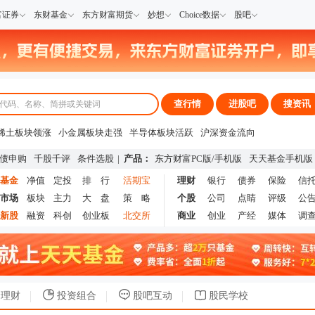
富证券
东财基金
东方财富期货
妙想
Choice数据
股吧
查行情
进股吧
搜资讯
稀土板块领涨
小金属板块走强
半导体板块活跃
沪深资金流向
A股估值分析全览
重要机构持股数据
机构调研数据一览
主力最新动向
债申购
千股千评
条件选股
|
产品：
东方财富PC版
/
手机版
天天基金手机版
上市公司限售股解禁一览
昨日涨停
基金
净值
定投
排 行
活期宝
理财
银行
债券
保险
信
市场
板块
主力
大 盘
策 略
个股
公司
点睛
评级
公
新股
融资
科创
创业板
北交所
商业
创业
产经
媒体
调
理财
投资组合
股吧互动
股民学校