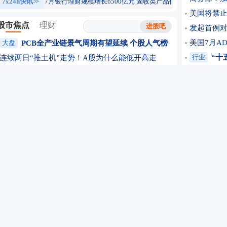
7x24h快讯
>>
7月银行理财规模增长6500亿元 固收类产品仍为主力
06:18
32
美国将禁
股市焦点
理财
发起首例对
美国7月AD
大盘
PCB全产业链景气周期有望延续
个股人气榜
行业
“十
连续两日“推土机”走势！A股为什么能低开高走
监管壁垒难
新开户环比下降 7月A股开户数据透出什么信号？
美股史上最
“估值院长”向AI开炮：相关股票将面临更多回调
闪迪和西部
题材
光模块起波澜！磷化铟缺口超70%(附股)
长鑫拒绝
涨停潮！存储芯片引爆盘面！全球AI算力部署提速
公司
段永
科技股暴力反攻！存储芯片大消息 苹果压价失败
晚间沪深
富国银行：AI投资红利正传导至“旧经济”板块
传智教育扭
个股
8月5日北向资金最新动向（附十大成交股）
局域网交易
百济神州：上半年净利润32.71亿元 同比增长627%
对于光模块
余承东称手机可能大规模涨价 已有多家品牌官宣
期货开户
氢氟酸营收占比不足2% 暴涨暴跌的多氟多收监管函
8月6日国
8月5日涨停股复盘：104只股涨停 传智教育8连板