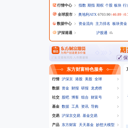
行情中心
指数
期指
期权
个股
板块
行
全球股市
奥地利ATX
6703.90
↑46.89 ↑0
数据中心
资金流向
主力排名
板块资金
沪深港通
沪股通
东方财富特色服务
行情
沪深京
港股
美股
全球
数据
资金
财报
研报
龙虎榜
社交
股吧
博客
组合
财富号
基金
数据
工具
资讯
导购
交易
沪深京交易
基金交易
产品
东方财富
天天基金
妙想大模型