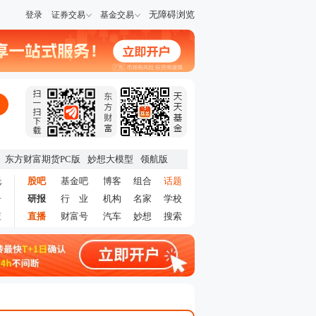
无障碍浏览
登录
证券交易
基金交易
东方财富期货PC版
妙想大模型
领航版
托
股吧
基金吧
博客
组合
话题
告
研报
行 业
机构
名家
学校
查
直播
财富号
汽车
妙想
搜索