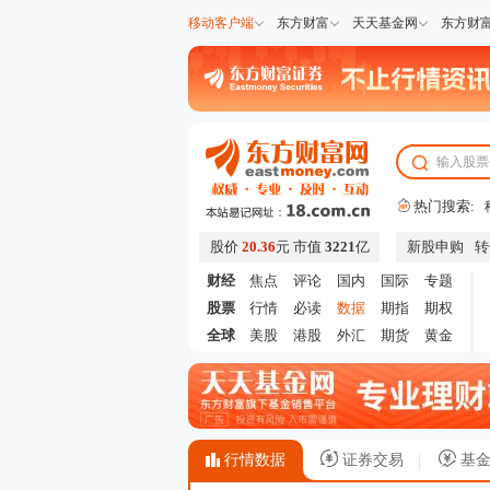
移动客户端
东方财富
天天基金网
东方财
热门搜索:
股价
20.36
元
市值
3221
亿
新股申购
转
财经
焦点
评论
国内
国际
专题
股票
行情
必读
数据
期指
期权
全球
美股
港股
外汇
期货
黄金
行情数据
证券交易
基金