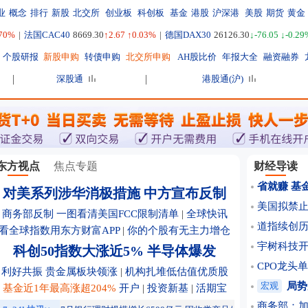
业
概念
排行
新股
北交所
创业板
科创板
基金
港股
沪深港
美股
期货
黄金
.70%
|
法国CAC40
8669.30
↑2.67 ↑0.03%
|
德国DAX30
26126.30
↓-76.05 ↓-0.29
个股研报
新股申购
转债申购
北交所申购
AH股比价
年报大全
融资融券
深股通
港股通(沪)
东方视点
焦点专题
财经导读
省就赚 基
对美系列涉华消极措施 中方宣布反制
美国拟禁止
商务部反制 一图看清美国FCC限制清单
|
全球快讯
道指续创历史
看全球指数用东方财富APP
|
你的个股有无主力增仓
宇树科技
科创50指数大涨近5% 半导体爆发
CPO龙头单
利好共振 贵金属板块领涨
|
机构扎堆低估值优质股
宏观
局势
基金近1年最高涨超204%
开户
|
投资新基
|
活期宝
商务部：