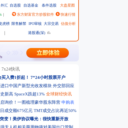
外汇
自选股
自选基金
条件选股
大盘星图
%
|
恒生指数
东方财富官方炒股软件
25915.82
↑62.90 ↑0.24%
快速行情
|
日经225
66300.44
↑2342.91 ↑3.66%
|
英
龙虎榜
限售解禁
IPO审核
大宗交易
估值分析
港股通(深)
7x24快讯
金买入费1折起！
7*24小时股票开户
进口中国产新型光收发模块 外交部回应
新高 SpaceX跌超13%
全球财经快讯
开启询价！一图梳理豪华股东阵营
申购表
日成交额675亿元 TMT成交占比再近50%
突变！美伊协议曝光：很快重新开放
加强无人机相关两用物项对美国出口管制