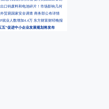
只ETF密集成立 机构投资者加速入场
06:15
美联储9月加息25个基点的概率为54.
止出口钨废料和电池碎片！市场影响几何
外贸易国家安全调查 商务部公布详情
P就业人数增加4.4万
东方财富财经晚报
五五”促进中小企业发展规划将发布
挡投机！韩国投资者转投美国杠杆ETF
大解禁来袭！SpaceX即将迎来真正考验
数据即将发布财报 能否重燃牛市信心？
苹果压价：坚持要求不低于三星和海力士
平减持泡泡玛特 持股比例降至5.55%
上市公司重大事项公告快递
利好消息一览
亏叠加AI叙事 资金疯炒股价踩异动红线
线路关闭 “近交易所”机房租金暴涨
传闻 东山精密最新回应
上市公司公告
，选东方财富期货
0元体验DK买卖信号
内四大证券报纸、重要财经媒体头版头条内