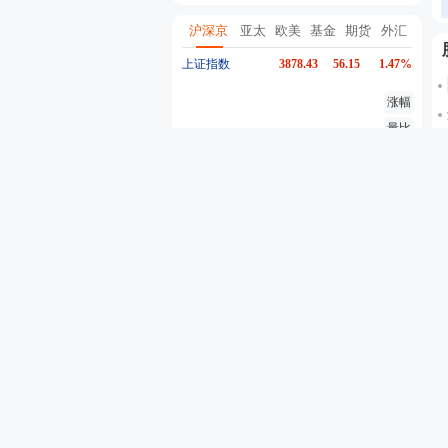
沪深京
亚太
欧美
基金
期货
外汇
上证指数
3878.43
56.15
1.47%
涨幅
量比
换手
异动
深证成指
14144.20
258.49
1.86%
创业板指
3535.14
46.17
1.32%
沪深300
4658.15
57.22
1.24%
东方财富
20.36
0.31
1.55%
行情
股吧
资金流
个股异动
自选股票
自选基金
代码
名称
最新价
5分钟涨跌