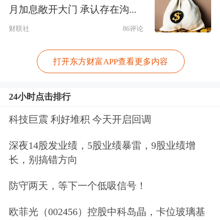
物理AI、机器人。
月加息敞开大门 承认存在沟...
机器人接力
财联社
86评论
今天，机器人成为科技板块中为数不多
打开东方财富APP查看更多内容
的亮点。机器人ETF集体上行，在所有
24小时点击排行
ETF涨幅榜中，多只ETF排在前列。上
周五，在科技板块大跌的时候，机器人
科技巨震 利好堆积 今天开启回调
也是一枝独秀。
深夜14股发业绩，5股业绩暴雷，9股业绩增
长，别搞错方向
分析人士认为，外围市场不断传来利
防守两天，等下一个低吸信号！
好，A股亦有催化，加之此前机器人板
块涨幅相对落后，可能是市场出现正反
欧菲光（002456）控股中科岛晶，卡位玻璃基