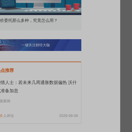
价委托那么多种，究竟怎么用？
北交所顶格打新居然只能
一键关注财经大咖
热点推荐
知情人士：若未来几周通胀数据偏热 沃什
或准备加息
面新闻
20
人评论
2026-08-06