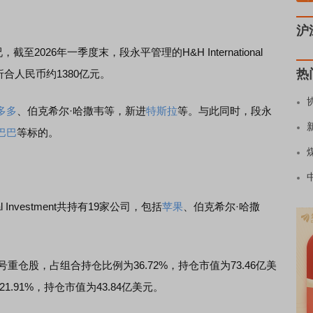
沪
026年一季度末，段永平管理的H&H International
热
元，折合人民币约1380亿元。
多多
、伯克希尔·哈撒韦等，新进
特斯拉
等。与此同时，段永
巴巴
等标的。
 Investment共持有19家公司，包括
苹果
、伯克希尔·哈撒
重仓股，占组合持仓比例为36.72%，持仓市值为73.46亿美
.91%，持仓市值为43.84亿美元。