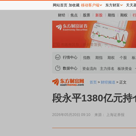
网站首页
加收藏
移动客户端
东方财富
天天
财经
焦点
股票
新股
期指
期权
行情中心
指数
期指
期权
个股
板
数据中心
资金流向
主力排名
板块资金
首页
>
财经频道
>
正文
段永平1380亿元
2026年05月20日 09:10
来源： 上海证券报
煤炭板