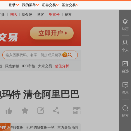
登录
我的菜单
证券交易
基金交易
直播
股吧
基金吧
博客
财富号
搜索
动态
个人
0
榜
限售解禁
IPO审核
大宗交易
估值分析
自选
泡玛特 清仓阿里巴巴
消息
搜索
构持股数据
机构调研数据一览
主力最新动向
上市公司限售股解禁一览
昨日涨停