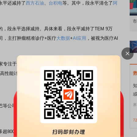
永平还减持了
西方石油
、
台积电
等。其中，段永平清仓了
阿
知到特色品种
了解北交所知识 做理性投资者
市
段永平选择减持。具体来看，段永平减持了TEM 9万
司，主打肿瘤精准诊疗+医疗
大数据
+
AI应用
，被视为医疗AI
专注于AI与高性能计算的专用云服务商，主营业务是出租
理、高性能计算、渲染等。
界
巴等公司的同时，段永平加仓
拼多多
、英伟达、伯克希尔·哈
7
00万股，拼多多持仓比例也升至10.09%，加仓英伟达超