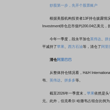
炒股第一步，先开个股票账户
根据美股机构投资者13F持仓披露情况，截至2
Investment持仓总市值约200.04亿美
今年一季度，段永平加仓
英伟达
、
拼
平减持了
苹果
、
西方石油
等，清仓了
阿里
清仓
阿里巴巴
从整体持仓情况看，H&H International
韦、
英伟达
、
拼多多
等。
截至2026年一季度末，
苹果
依然是头号
元。此外，伯克希尔·哈撒韦占组合比例为21