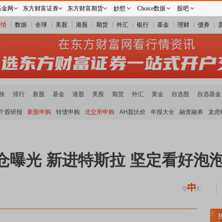
基金网
东方财富证券
东方财富期货
妙想
Choice数据
股吧
行情
数据
全球
美股
港股
期货
外汇
银行
基金
理财
债券
块
排行
新股
基金
港股
美股
期货
外汇
黄金
自选股
自选基金
个股研报
新股申购
转债申购
北交所申购
AH股比价
年报大全
融资融券
龙虎
持仓曝光 新进特斯拉 坚定看好泡
块领涨
贵金属板块走强
半导体板块活跃
沪深资金流向
A股估值分析全览
重要机