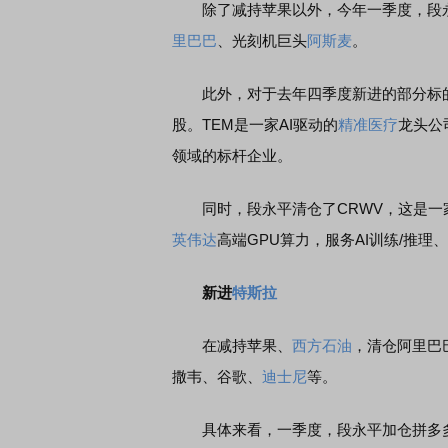
除了减持苹果以外，今年一季度，段
里巴巴
、光刻机巨头
阿斯麦
。
席连线｜东方财富证券陈果：A股再平衡的
债券知识通识：从基础认
，将吹向何处
此外，对于去年四季度新进的部分标的，
股。TEM是一家AI驱动的
精准医疗
龙头公
领域的标杆企业。
同时，段永平清仓了CRWV，这是一家
英伟达
高端GPU算力，服务AI训练/推
新进
特斯拉
在减持苹果、
西方石油
，清仓阿里巴
撒韦、谷歌、
迪士尼
等。
具体来看，一季度，段永平加仓拼多多超8