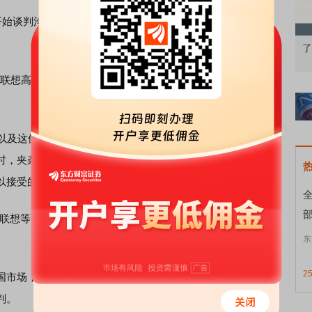
始谈判沟通时，双方价格分歧巨大，且缺乏信任基础，使得
知到特色品种
了解北交所知识 做理性投资者
市
联想高层见面时表达了沮丧和无措，后者主动表示“看看能不
以及这位高管的信任，谈判双方开始积极表达自己的真实想
时，夹杂着中文、英文、微信、电话与邮件的密集沟通。最
以接受的方案。
部
联想等中国赞助商落地，对央视来说也是好事，这是多
东
2
市场，无论是国际足联、央视还是赞助商，都不想错失这
判。