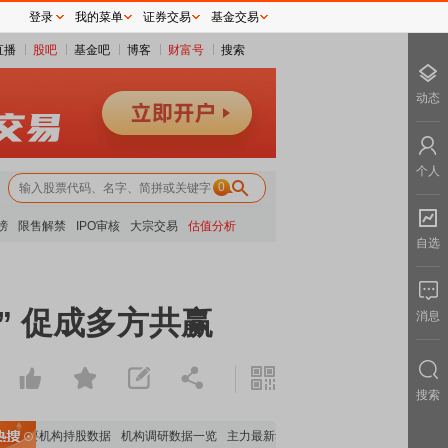
登录
我的菜单
证券交易
基金交易
直播
股吧
基金吧
博客
财富号
搜索
动态
个人
0
榜
限售解禁
IPO审核
大宗交易
估值分析
自选
” 促成多方共赢
消息
搜索
重要机构持股数据
机构调研数据一览
主力最新动向
上市公司限售股解禁一览
昨