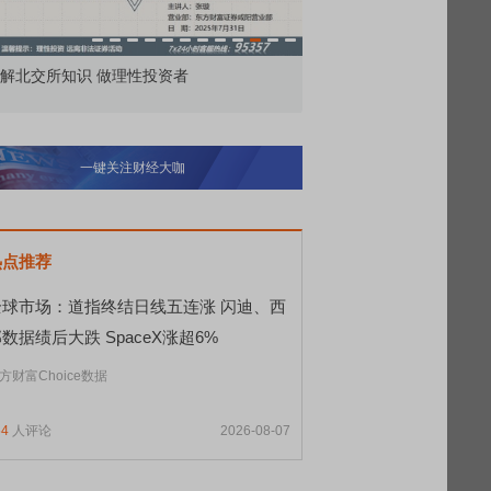
价委托那么多种，究竟怎么用？
北交所顶格打新居然只能
一键关注财经大咖
热点推荐
全球市场：道指终结日线五连涨 闪迪、西
数据绩后大跌 SpaceX涨超6%
方财富Choice数据
54
人评论
2026-08-07