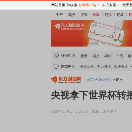
网站首页
加收藏
移动客户端
东方财富
天天
财经
焦点
股票
新股
期指
期权
行情中心
指数
期指
期权
个股
板
数据中心
资金流向
主力排名
板块资金
首页
>
财经频道
>
正文
央视拿下世界杯转播
2026年05月17日 07:26
来源： 澎湃新闻