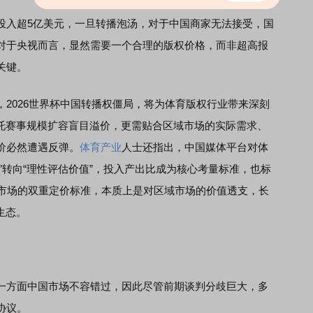
入超5亿美元，一旦转播泡汤，对于中国商家无法接受，国
对于央视而言，显然需要一个合理的版权价格，而非超高报
关键。
，2026世界杯中国转播权僵局，将为体育版权行业带来深刻
依托赛事规模扩容盲目溢价，更需贴合区域市场的实际需求、
价必然遭遇反弹。
体育产业
人士还指出，中国媒体平台对体
P”转向“理性评估价值”，投入产出比成为核心考量标准，也标
同市场的双重定价标准，本质上是对区域市场的价值透支，长
生态。
方面中国市场不容错过，因此尽管前期谈判分歧巨大，多
协议。