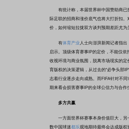
有统计称，本届世界杯中国赞助商已投
际足联的招商和涨价底气也将大打折扣。
价，如何缩短拉拢双方谈判预期差距尤为
有
体育产业
人士向澎湃新闻记者指出
启示。顶级体育赛事IP的定价，不能仅
收视环境与商业氛围，脱离市场现实的定
育版权的决策逻辑，从过去的“必争头部I
志着行业逐步走向成熟。而FIFA针对不
期来看会损害赛事IP的全球公信力与合作
多方共赢
一方面世界杯赛事本身价值巨大，另一
数中国球迷
都乐
观地期待最终会达成版权