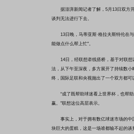
据澎湃新闻记者了解，5月13日双方开
谈判无法进行下去。
席连线｜东方财富证券陈果：A股再平衡的
债券知识通识：从基础认
，将吹向何处
13日晚，马蒂亚斯·格拉夫斯特伦在与
能做点什么帮上忙”。
14日，经联想牵线搭桥，基于对联想
法，从下午至深夜，多方展开了持续数小
终，国际足联和央视抛出了一个双方都可
“成了既帮助球迷看上世界杯，也帮助
赢。”联想这位高层表示。
事实上，对于拥有数亿球迷市场的中国
块巨大的蛋糕，这是一场谁都输不起的谈