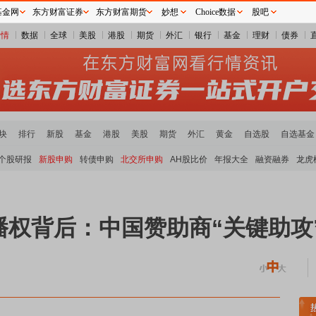
基金网
东方财富证券
东方财富期货
妙想
Choice数据
股吧
行情
数据
全球
美股
港股
期货
外汇
银行
基金
理财
债券
块
排行
新股
基金
港股
美股
期货
外汇
黄金
自选股
自选基金
个股研报
新股申购
转债申购
北交所申购
AH股比价
年报大全
融资融券
龙虎
权背后：中国赞助商“关键助攻
煤炭板块领涨
贵金属板块走强
半导体板块活跃
沪深资金流向
A股估值分析全览