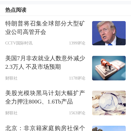
热点阅读
展望2026年，随着业务规模的持续扩张
特朗普将召集全球部分大型矿
和国际化布局的进一步加速，公司将在
业公司高管开会
销售与研发领域保持战略性投入，以支
CCTV国际时讯
1399评论
撑重点产品线拓展、市场深耕及技术创
美国7月非农就业人数意外减少
新升级。公司将继续坚持精细化费用管
2.3万人 不及市场预期
理与资源优化，预计研发与销售费用率
财联社
1178评论
将保持稳健水平，实现增长与效益的高
美股光模块黑马计划大幅扩产
度平衡，进一步巩固公司在全球高端医
全力押注800G、1.6Tb产品
疗影像领域的领先地位。
财联社
1563评论
北京：非京籍家庭购房社保个