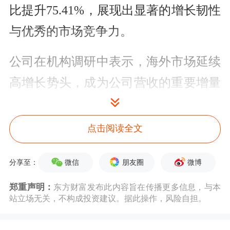
比提升75.41%，展现出显著的增长韧性
与优秀的市场竞争力。
公司在机构调研中表示，海外市场延续
高增长势头，成为公司营收的重要增量
来源公司持续深化全球化布局，凭借领
先的产品性能、完善的供应链体系与本
点击阅读全文
地化服务能力，不断扩大在重点区域的
微信
朋友圈
微博
分享至：
市场份额。2025年前三季度，公司海外
业务收入达19.93亿元，同比增长
郑重声明：
东方财富发布此内容旨在传播更多信息，与本
站立场无关，不构成投资建议。据此操作，风险自担。
41.97%，海外收入占比提升至22.50%，
成为公司全球增长格局中的核心引擎。