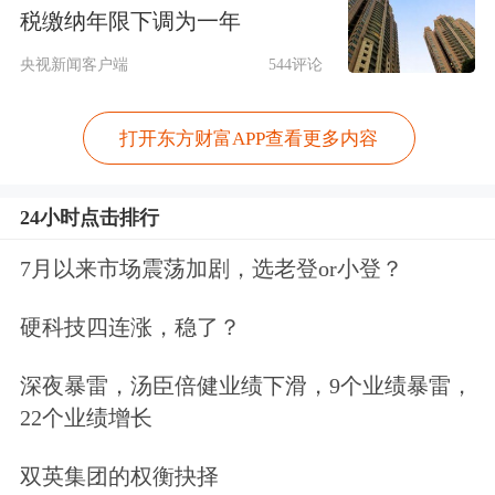
税缴纳年限下调为一年
央视新闻客户端
544评论
打开东方财富APP查看更多内容
24小时点击排行
7月以来市场震荡加剧，选老登or小登？
爱博医疗
、
三花智控
、
澜起科技
、
立讯
硬科技四连涨，稳了？
精密
、
珀莱雅
等众多个股获超100家机
构调研。
深夜暴雷，汤臣倍健业绩下滑，9个业绩暴雷，
22个业绩增长
人形机器人
概念龙头三花智控在机构调
双英集团的权衡抉择
研中表示，公司坚定看好
机器人
作为未