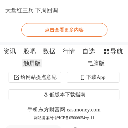
大盘红三兵 下周回调
来的核心产业，其发展将重塑全球经济
格局，预计大部分传统劳动密集型工作
点击查看更多内容
将被高效、智能的机器人替代，推动生
产力质的飞跃。目前，公司机器人业务
资讯
股吧
数据
行情
自选
导航
板块发展稳步推进，今年已正式设立机
触屏版
电脑版
器人事业部。同时，海外生产基地正在
给网站提点意见
下载App
建设中，旨在优化供应链布局，提升全
球竞争力，为后续产能扩张奠定基础。
低版本下载指南
公司将持续跟随行业的发展脚步，迎
手机东方财富网 eastmoney.com
接“机器人”时代的到来。
网站备案号:沪ICP备05006054号-11