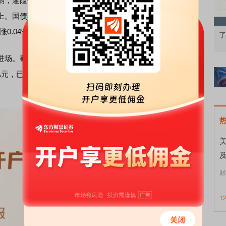
，避险情绪抬升。黄金股逆势走强，
西部黄金
跳涨4%，
湖
上。国债期货短线拉升多数翻红，30年期主力合约跌0.02%，
0.04%，2年期主力合约涨0.03%。
知到特色品种
了解北交所知识 做理性投资者
市
。截至下午两点二十分，4只沪深300ETF午后量能显著
0亿元，已超越上日全天成交；易方达沪深300ETF、嘉实沪深
美
财
1