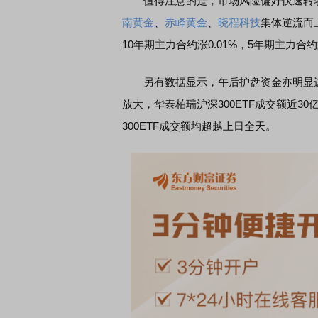
值得注意的是，市场风险偏好快速转弱
南黄金
、
赤峰黄金
、
晓程科技
集体逆流而
10年期主力合约涨0.01%，5年期主力合约涨
席连线｜东方财富证券陈果：A股再平衡的
债券知识通识：从基础认
，将吹向何处
另有数据显示，午后护盘资金亦明显进场
放大，华泰柏瑞沪深300ETF成交额近3
300ETF成交额均超越上日全天。