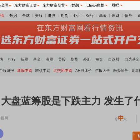
基金网
东方财富证券
东方财富期货
妙想
Choice数据
股吧
行情
数据
全球
美股
港股
期货
外汇
银行
基金
理财
债券
块
排行
新股
基金
港股
美股
期货
外汇
黄金
自选股
自选基金
个股研报
新股申购
转债申购
北交所申购
AH股比价
年报大全
融资融券
龙虎
！大盘蓝筹股是下跌主力 发生了
时报网
土板块领涨
元件板块走强
半导体板块活跃
沪深资金流向
A股估值分析全览
重要