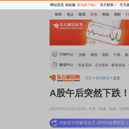
网站首页
加收藏
移动客户端
东方财富
天天
财经
焦点
股票
新股
期指
期权
行情中心
指数
期指
期权
个股
板
数据中心
资金流向
主力排名
板块资金
首页
>
财经频道
>
正文
A股午后突然下跌
2025年05月23日 14:59
作者：时谦
来源：证券
AI妙想为你解读全文 APP内免费阅读
稀