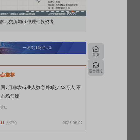
价委托那么多种，究竟怎么用？
北交所顶格打新居然只能
一键关注财经大咖
首页
语音播报
热点推荐
国7月非农就业人数意外减少2.3万人 不
及市场预期
联社
211
人评论
2026-08-07