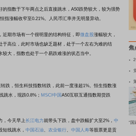
指数于下午两点之后直接跳水，A50跌势较大，较为强势
恒指涨幅收窄至0.21%。人民币汇率并无明显异动。
近期市场有一个很明显的结构特征，即
微盘股
涨幅较大，
处于高位，此时市场也缺乏题材，处于一个左右为难的结
焦
水较大，指数也处于一个易跌难涨的状态当中。
转跌，恒生科技指数转跌，此前一度涨超1%。恒生指数涨
线跳水，现跌0.8%；
MSCI中国
A50互联互通指数期货跌
力，今天早上
长江电力
就带头下跌，盘中跌幅扩大至2%，
中
“国
股短线跳水，
中国石油
、
农业银行
、
中国人寿
等股票更是贡