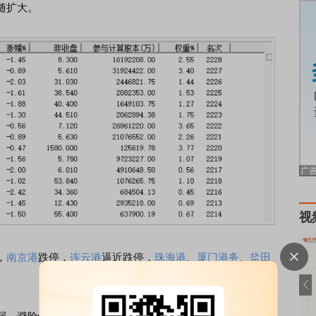
随扩大。
视
，
南京港
跌停，
连云港
逼近跌停，
珠海港
、
厦门港务
、
盐田