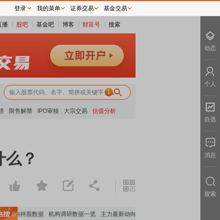
登录
我的菜单
证券交易
基金交易
直播
股吧
基金吧
博客
财富号
搜索
动态
个人
1
榜
限售解禁
IPO审核
大宗交易
估值分析
自选
什么？
消息
搜索
机构持股数据
机构调研数据一览
主力最新动向
上市公司限售股解禁一览
昨日涨