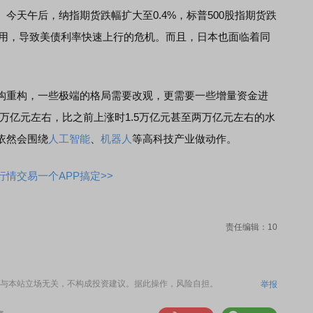
天午后，纳指期货跌幅扩大至0.4%，标普500股指期货跌
信用，导致美债利率快速上行的危机。而且，日本也面临着同
重构，一些极端的格局需要改观，更需要一些增量资金进
2万亿元左右，比之前上涨时1.5万亿元甚至两万亿元左右的水
依然会围绕
人工智能
、
机器人
等高科技产业做动作。
情交易一个APP搞定>>
责任编辑：10
与本站立场无关，不构成投资建议。据此操作，风险自担。
举报