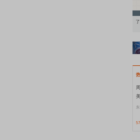
果：A股再平衡的
债券知识通识：从基础认知到特色品种
了
东
5