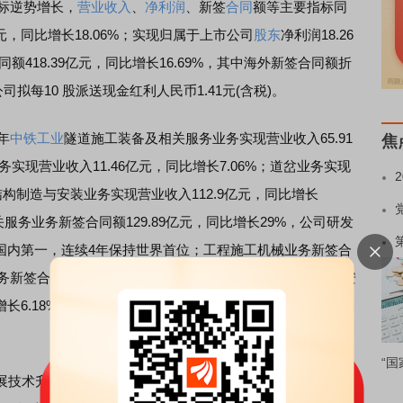
指标逆势增长，
营业收入
、
净利润
、新签
合同
额等主要指标同
元，同比增长18.06%；实现归属于上市公司
股东
净利润18.26
同额418.39亿元，同比增长16.69%，其中海外新签合同额折
公司拟每10 股派送现金红利人民币1.41元(含税)。
年
中铁工业
隧道施工装备及相关服务业务实现营业收入65.91
焦
务实现营业收入11.46亿元，同比增长7.06%；道岔业务实现
钢结构制造与安装业务实现营业收入112.9亿元，同比增长
服务业务新签合同额129.89亿元，同比增长29%，公司研发
居国内第一，连续4年保持世界首位；工程施工机械业务新签合
业务新签合同额74.11亿元，同比增长13.52%；钢结构制造与安
增长6.18%。营业收入的加快增
长和
充足的在手订单，为
中铁
“国
展技术升级和
新产业
孵化，保持研发投入强度，2020年累计