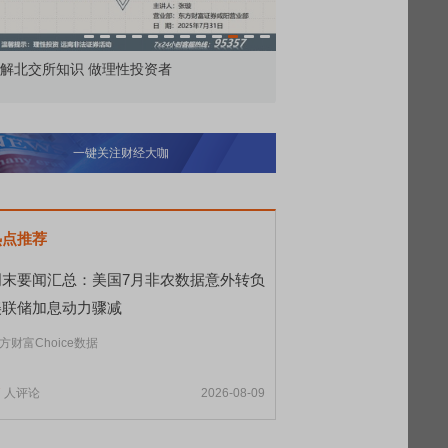
解北交所知识 做理性投资者
市价委托那么多种，究竟
一键关注财经大咖
热点推荐
周末要闻汇总：美国7月非农数据意外转负
美联储加息动力骤减
方财富Choice数据
7
人评论
2026-08-09