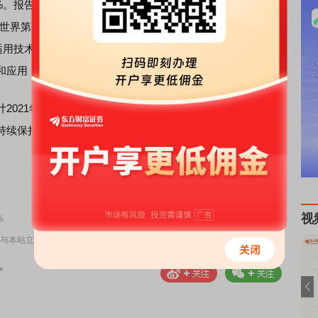
84%。报告期内，公司为川藏铁路等重大项目研制10余种“极端
世界第一组时速600公里高速磁浮道岔；渣土处理技术及装
适用技术；“隧道废水处理装备”入选工信部重大环保技术装备
和应用，继续扩大了公司差异化竞争的技术优势。
021年及未来一个时期，中铁工业作为基础设施建设高端
续保持稳健的发展。(田立民)
责任编辑：DF544
视
%
与本站立场无关，不构成投资建议。据此操作，风险自担。
举报