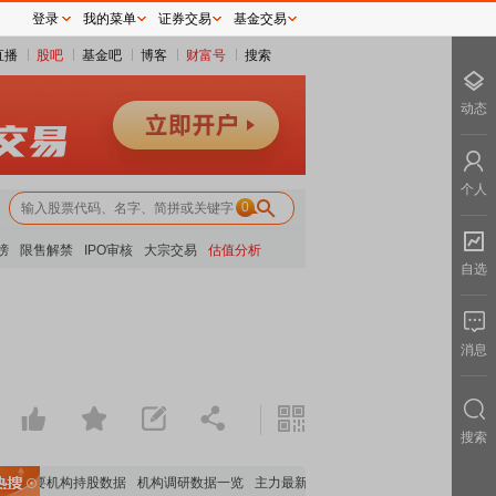
登录
我的菜单
证券交易
基金交易
直播
股吧
基金吧
博客
财富号
搜索
动态
个人
0
榜
限售解禁
IPO审核
大宗交易
估值分析
自选
消息
搜索
重要机构持股数据
机构调研数据一览
主力最新动向
上市公司限售股解禁一览