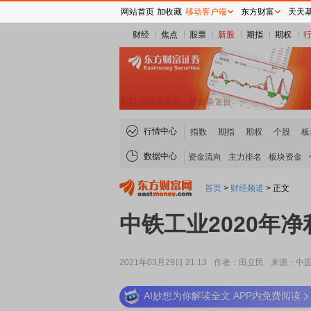
网站首页
加收藏
移动客户端
东方财富
天天
财经
焦点
股票
新股
期指
期权
行情中心
指数
期指
期权
个股
板
数据中心
资金流向
主力排名
板块资金
首页
>
财经频道
>
正文
中铁工业2020年净利
2021年03月29日 21:13
作者：田立民
来源：中
AI妙想为你解读全文 APP内免费阅读