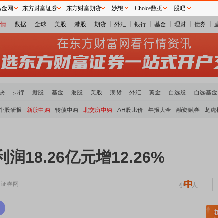
基金网
东方财富证券
东方财富期货
妙想
Choice数据
股吧
行情
数据
全球
美股
港股
期货
外汇
银行
基金
理财
债券
块
排行
新股
基金
港股
美股
期货
外汇
黄金
自选股
自选基金
个股研报
新股申购
转债申购
北交所申购
AH股比价
年报大全
融资融券
龙虎
润18.26亿元增12.26%
国证券网
稀土板块领涨
元件板块走强
半导体板块活跃
沪深资金流向
A股估值分析全览