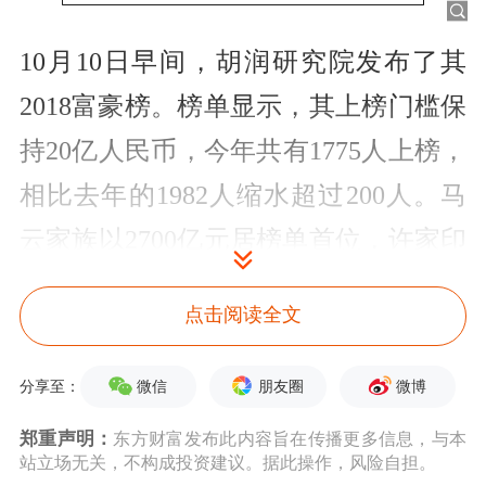
10月10日早间，胡润研究院发布了其
2018富豪榜。榜单显示，其上榜门槛保
持20亿人民币，今年共有1775人上榜，
相比去年的1982人缩水超过200人。马
云家族以2700亿元居榜单首位，许家印
卫冕首富失败退居第二，马化腾排名第
点击阅读全文
三。前三甲总财富高达7600亿，相当于
中行的A股总市值。
微信
朋友圈
微博
分享至：
还是熟悉的名单，熟悉的味道。仍记
郑重声明：
东方财富发布此内容旨在传播更多信息，与本
站立场无关，不构成投资建议。据此操作，风险自担。
得，去年的三甲也是这三位富豪。不