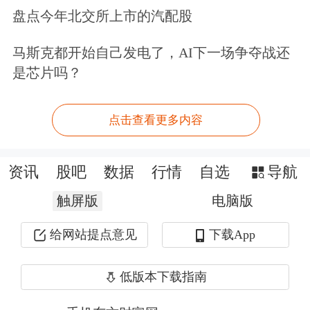
仅仅掉了3位，排名24。
盘点今年北交所上市的汽配股
最“黑马”选手：
马斯克都开始自己发电了，AI下一场争夺战还
是芯片吗？
当然是拼多多和火锅海底捞啊。拼多多
创始人，38岁的黄峥以950亿财富首次
点击查看更多内容
上榜便一举进入前15；而得益于海底捞
资讯
股吧
数据
行情
自选
导航
上市，张勇夫妇财富上涨10倍，以550
亿冲进前50。今日头条创始人张一鸣也
触屏版
电脑版
不容小觑，财富上涨一倍多，以650亿
给网站提点意见
下载App
上升57位至前30；美团点评王兴财富上
低版本下载指南
涨近一半，达390亿，排位也提升39位