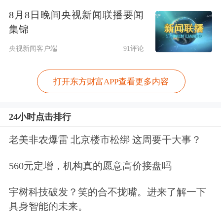
8月8日晚间央视新闻联播要闻
雷军初进十强：
集锦
受益于小米上市，雷军个人财富暴增
央视新闻客户端
91评论
62%，达到了1100亿元，与正威集团王
打开东方财富APP查看更多内容
文银家族并列第十。
最出乎意料的：
24小时点击排行
老美非农爆雷 北京楼市松绑 这周要干大事？
9月深陷性丑闻的刘强东，以一天1个亿
的速度缩水。出人意料的是，得益于京
560元定增，机构真的愿意高价接盘吗
东金融完成了B轮融资，其整年的财富
宇树科技破发？笑的合不拢嘴。进来了解一下
依旧小幅提升，达到750亿元，排名也
具身智能的未来。