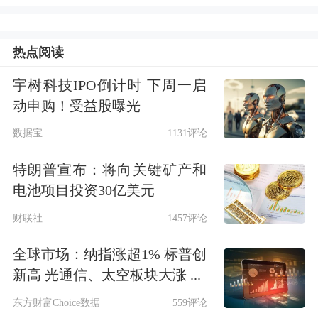
过，彼时许家印财富为2900亿元，马化
热点阅读
腾为2500亿元，马云家族则拥有2000亿
的财富。
宇树科技IPO倒计时 下周一启
动申购！受益股曝光
数据宝
1131评论
特朗普宣布：将向关键矿产和
电池项目投资30亿美元
财联社
1457评论
全球市场：纳指涨超1% 标普创
1、抛开冗长的排名，我们试图在名单
新高 光通信、太空板块大涨 ...
中挑出最有意思的几点，供君一飨。
东方财富Choice数据
559评论